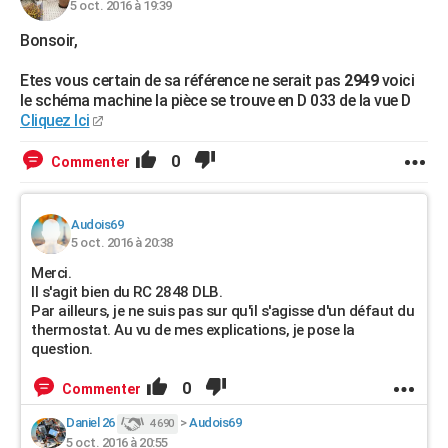
5 oct. 2016 à 19:39
Bonsoir,
Etes vous certain de sa référence ne serait pas
2949
voici
le schéma machine la pièce se trouve en D 033 de la vue D
Cliquez Ici
0
Commenter
Audois69
5 oct. 2016 à 20:38
Merci.
Il s'agit bien du RC 2848 DLB.
Par ailleurs, je ne suis pas sur qu'il s'agisse d'un défaut du
thermostat. Au vu de mes explications, je pose la
question.
0
Commenter
Daniel 26
>
Audois69
4 690
5 oct. 2016 à 20:55