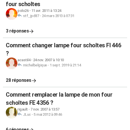
four scholtes
polo26
-
11 avr. 2011 à 13:24
stf_jpd87
-
24 mars 2013 à 07:31
3 réponses
Comment changer lampe four scholtes FI 446
?
acastil4
-
24 nov. 2007 à 10:10
michelbelgique
-
1 sept. 2019 à 21:14
28 réponses
Comment remplacer la lampe de mon four
scholtes FE 4356 ?
rigault
-
7 nov. 2007 à 13:57
JLuc
-
5 mai 2012 à 09:46
6 réponses