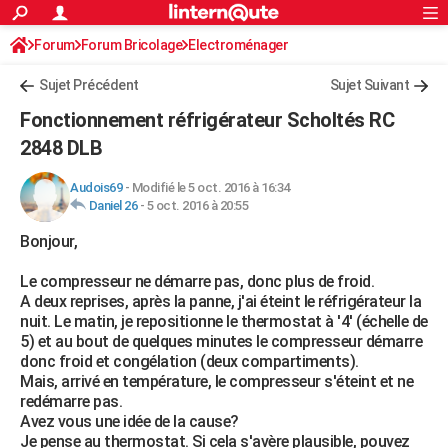
ACTUALITÉS
Forum
Forum Bricolage
Connexion
Electroménager
S'inscrire
Rechercher
Société
Education
Villes
Politique
Faits Divers
Monde
+
SPORT
Sujet Précédent
Sujet Suivant
Football
Cyclisme
Forum
Coupe du monde 2026
Tennis
Rugby
CULTURE
Fonctionnement réfrigérateur Scholtés RC
TNT
Cinéma
Musique
Programme TV
Streaming
Sorties cinéma
+
2848 DLB
FINANCE
Impôts
Immobilier
Banque
Crédit
Retraite
Epargne
Risques naturels par ville
Assurance
AUTO
Audois69
-
Modifié le 5 oct. 2016 à 16:34
Daniel 26
-
5 oct. 2016 à 20:55
Réserver un essai
Berlines
Forum auto
Essais
Citadines
SUV
+
HIGH-TECH
Bonjour,
Meilleur smartphone
Ordinateurs
Guide high-tech
Mobiles
Internet
Jeux vidéo
+
BRICOLAGE
Le compresseur ne démarre pas, donc plus de froid.
A deux reprises, après la panne, j'ai éteint le réfrigérateur la
Aménagement intérieur
Cuisine
Jardinage
+
Forum
Extérieur
Salle de bains
Rangement
WEEK-END
nuit. Le matin, je repositionne le thermostat à '4' (échelle de
5) et au bout de quelques minutes le compresseur démarre
Escapades
Expositions
Week-end nature
Guides de France
Patrimoine
Musées
+
LIFESTYLE
donc froid et congélation (deux compartiments).
Mais, arrivé en température, le compresseur s'éteint et ne
Bien-être
Mode
+
Art de vivre
Loisirs
Modes de vie
SANTE
redémarre pas.
Avez vous une idée de la cause?
Guide de la santé
Médicaments
+
Alimentation
Maladies
Sommeil
VOYAGE
Je pense au thermostat. Si cela s'avère plausible, pouvez