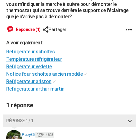
vous m'indiquer la marche à suivre pour démonter le
City break
Voyage de noces
Climat
Destinations
Voyage nature
Forum
+
PHOTO
thermostat qui se trouve derrière le support de l'éclairage
que je n'arrive pas à démonter?
GUIDES D'ACHAT
Répondre (1)
Partager
BONS PLANS
A voir également:
CARTE DE VOEUX
Refrigerateur scholtes
Carte Bonne année
Carte Pâques
Carte de Noël
Carte Saint-Valentin
Carte d'anniversaire
DICTIONNAIRE
Température réfrigérateur
Refrigerateur vedette
Biographies
Expressions
Dictionnaire
Citations
Proverbes
PROGRAMME TV
Notice four scholtes ancien modèle
✓
Refrigerateur ariston
✓
COPAINS D'AVANT
Refrigerateur arthur martin
Se connecter
Collèges
Universités
Service militaire
S'inscrire
Lycées
Primaires
Entreprises
Avis de recherche
AVIS DE DÉCÈS
1 réponse
FORUM
Lifestyle
Sport
Television
Cinema
Bricolage
Culture
Auto
Voyage
RÉPONSE 1 / 1
Papy35
4 808