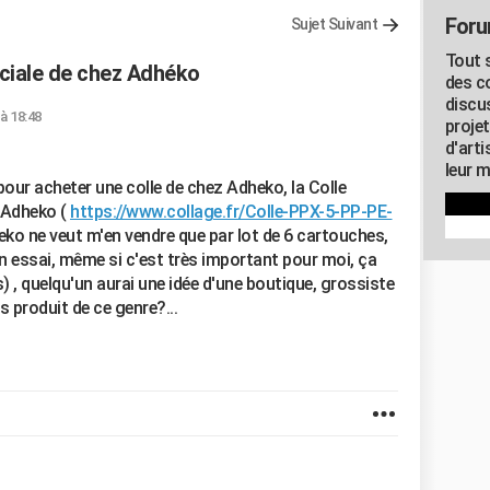
Foru
Sujet Suivant
Tout s
éciale de chez Adhéko
des c
discu
 à 18:48
proje
d'art
leur m
pour acheter une colle de chez Adheko, la Colle
 Adheko (
https://www.collage.fr/Colle-PPX-5-PP-PE-
heko ne veut m'en vendre que par lot de 6 cartouches,
 un essai, même si c'est très important pour moi, ça
s) , quelqu'un aurai une idée d'une boutique, grossiste
s produit de ce genre?...