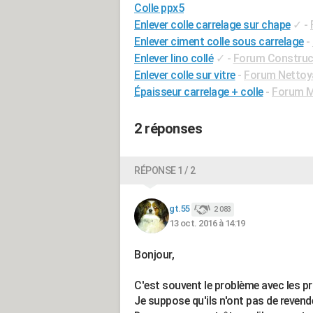
Colle ppx5
Enlever colle carrelage sur chape
✓
-
Enlever ciment colle sous carrelage
-
Enlever lino collé
✓
-
Forum Construct
Enlever colle sur vitre
-
Forum Nettoy
Épaisseur carrelage + colle
-
Forum M
2 réponses
RÉPONSE 1 / 2
gt.55
2 083
13 oct. 2016 à 14:19
Bonjour,
C'est souvent le problème avec les p
Je suppose qu'ils n'ont pas de revend