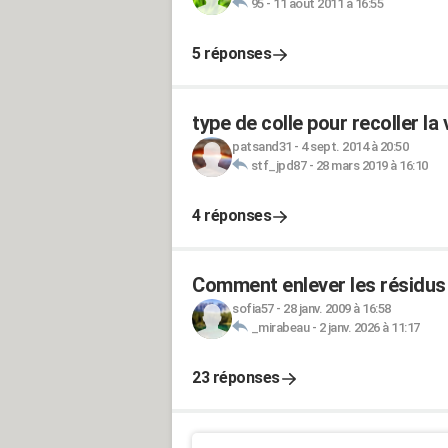
95
-
11 août 2011 à 16:55
5 réponses
type de colle pour recoller la
patsand31
-
4 sept. 2014 à 20:50
stf_jpd87
-
28 mars 2019 à 16:10
4 réponses
Comment enlever les résidus d
sofia57
-
28 janv. 2009 à 16:58
_mirabeau
-
2 janv. 2026 à 11:17
23 réponses