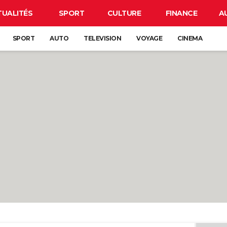
TUALITÉS
SPORT
CULTURE
FINANCE
A
SPORT
AUTO
TELEVISION
VOYAGE
CINEMA