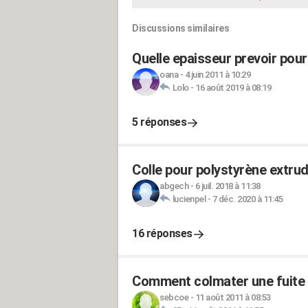
Discussions similaires
Quelle epaisseur prevoir pour
oana
-
4 juin 2011 à 10:29
Lolo
-
16 août 2019 à 08:19
5 réponses
Colle pour polystyrène extru
abgech
-
6 juil. 2018 à 11:38
lucienpel
-
7 déc. 2020 à 11:45
16 réponses
Comment colmater une fuite 
sebcoe
-
11 août 2011 à 08:53