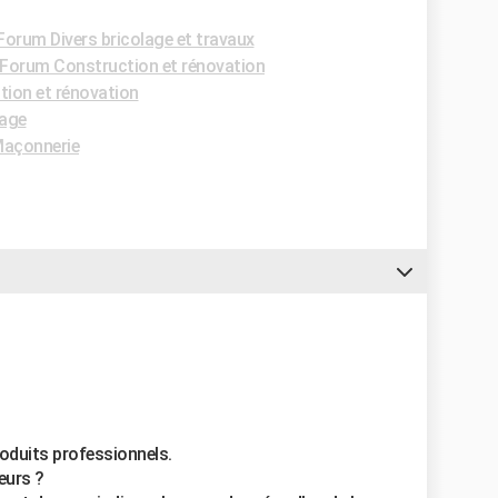
Forum Divers bricolage et travaux
Forum Construction et rénovation
ion et rénovation
age
açonnerie
roduits professionnels.
eurs ?