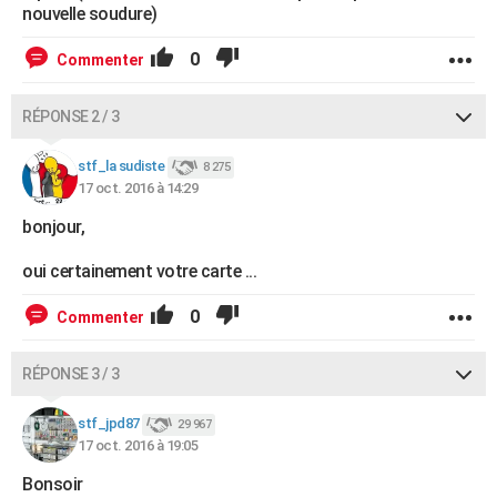
nouvelle soudure)
0
Commenter
RÉPONSE 2 / 3
stf_la sudiste
8 275
17 oct. 2016 à 14:29
bonjour,
oui certainement votre carte ...
0
Commenter
RÉPONSE 3 / 3
stf_jpd87
29 967
17 oct. 2016 à 19:05
Bonsoir