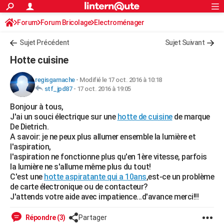
ACTUALITÉS
Forum
Forum Bricolage
Connexion
Electroménager
S'inscrire
Rechercher
Société
Education
Villes
Politique
Faits Divers
Monde
+
SPORT
Sujet Précédent
Sujet Suivant
Football
Cyclisme
Forum
Coupe du monde 2026
Tennis
Rugby
CULTURE
Hotte cuisine
TNT
Cinéma
Musique
Programme TV
Streaming
Sorties cinéma
+
FINANCE
regisgarnache
-
Modifié le 17 oct. 2016 à 10:18
stf_jpd87
-
17 oct. 2016 à 19:05
Impôts
Immobilier
Banque
Crédit
Retraite
Epargne
Risques naturels par ville
Assurance
AUTO
Bonjour à tous,
Réserver un essai
Berlines
Forum auto
Essais
Citadines
SUV
+
HIGH-TECH
J'ai un souci électrique sur une
hotte de cuisine
de marque
De Dietrich.
Meilleur smartphone
Ordinateurs
Guide high-tech
Mobiles
Internet
Jeux vidéo
+
BRICOLAGE
A savoir: je ne peux plus allumer ensemble la lumière et
l'aspiration,
Aménagement intérieur
Cuisine
Jardinage
+
Forum
Extérieur
Salle de bains
Rangement
WEEK-END
l'aspiration ne fonctionne plus qu'en 1ère vitesse, parfois
la lumière ne s'allume même plus du tout!
Escapades
Expositions
Week-end nature
Guides de France
Patrimoine
Musées
+
LIFESTYLE
C'est une
hotte aspiratante qui a 10ans
,est-ce un problème
de carte électronique ou de contacteur?
Bien-être
Mode
+
Art de vivre
Loisirs
Modes de vie
SANTE
J'attends votre aide avec impatience...d'avance merci!!!
Guide de la santé
Médicaments
+
Alimentation
Maladies
Sommeil
VOYAGE
Répondre (3)
Partager