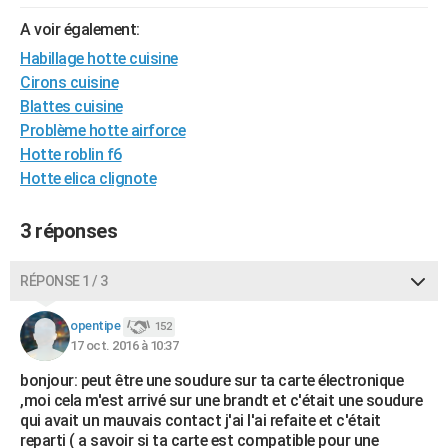
City break
Voyage de noces
Climat
Destinations
Voyage nature
Forum
+
PHOTO
A voir également:
Habillage hotte cuisine
GUIDES D'ACHAT
Cirons cuisine
BONS PLANS
Blattes cuisine
Problème hotte airforce
CARTE DE VOEUX
Hotte roblin f6
Hotte elica clignote
Carte Bonne année
Carte Pâques
Carte de Noël
Carte Saint-Valentin
Carte d'anniversaire
DICTIONNAIRE
Biographies
Expressions
Dictionnaire
Citations
Proverbes
PROGRAMME TV
3 réponses
COPAINS D'AVANT
RÉPONSE 1 / 3
Se connecter
Collèges
Universités
Service militaire
S'inscrire
Lycées
Primaires
Entreprises
Avis de recherche
AVIS DE DÉCÈS
opentipe
152
17 oct. 2016 à 10:37
FORUM
bonjour: peut être une soudure sur ta carte électronique
Lifestyle
Sport
Television
Cinema
Bricolage
Culture
Auto
Voyage
,moi cela m'est arrivé sur une brandt et c'était une soudure
qui avait un mauvais contact j'ai l'ai refaite et c'était
reparti ( a savoir si ta carte est compatible pour une