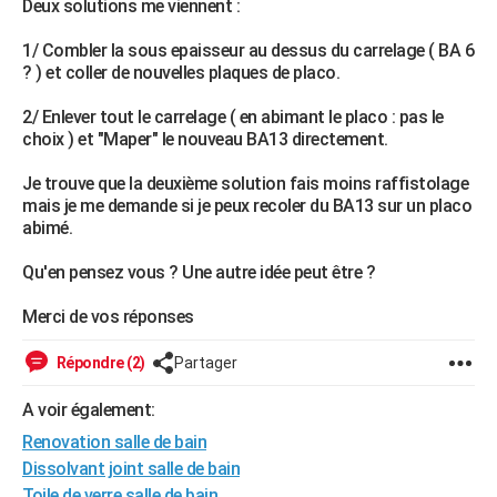
Deux solutions me viennent :
City break
Voyage de noces
Climat
Destinations
Voyage nature
Forum
+
PHOTO
1/ Combler la sous epaisseur au dessus du carrelage ( BA 6
? ) et coller de nouvelles plaques de placo.
GUIDES D'ACHAT
2/ Enlever tout le carrelage ( en abimant le placo : pas le
BONS PLANS
choix ) et "Maper" le nouveau BA13 directement.
CARTE DE VOEUX
Je trouve que la deuxième solution fais moins raffistolage
Carte Bonne année
Carte Pâques
Carte de Noël
Carte Saint-Valentin
Carte d'anniversaire
mais je me demande si je peux recoler du BA13 sur un placo
DICTIONNAIRE
abimé.
Biographies
Expressions
Dictionnaire
Citations
Proverbes
PROGRAMME TV
Qu'en pensez vous ? Une autre idée peut être ?
COPAINS D'AVANT
Merci de vos réponses
Se connecter
Collèges
Universités
Service militaire
S'inscrire
Lycées
Primaires
Entreprises
Avis de recherche
AVIS DE DÉCÈS
Répondre (2)
Partager
FORUM
A voir également:
Lifestyle
Sport
Television
Cinema
Bricolage
Culture
Auto
Voyage
Renovation salle de bain
Dissolvant joint salle de bain
Toile de verre salle de bain