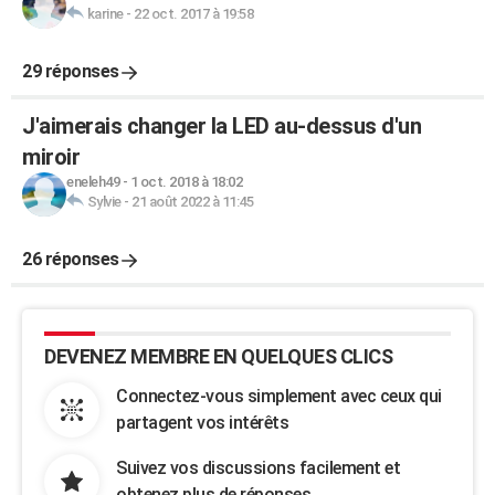
karine
-
22 oct. 2017 à 19:58
29 réponses
J'aimerais changer la LED au-dessus d'un
miroir
eneleh49
-
1 oct. 2018 à 18:02
Sylvie
-
21 août 2022 à 11:45
26 réponses
DEVENEZ MEMBRE EN QUELQUES CLICS
Connectez-vous simplement avec ceux qui
partagent vos intérêts
Suivez vos discussions facilement et
obtenez plus de réponses