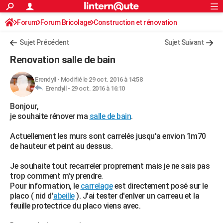
ACTUALITÉS
Forum
Forum Bricolage
Connexion
Construction et rénovation
S'inscrire
Rechercher
Société
Education
Villes
Politique
Faits Divers
Monde
+
SPORT
Sujet Précédent
Sujet Suivant
Football
Cyclisme
Forum
Coupe du monde 2026
Tennis
Rugby
CULTURE
Renovation salle de bain
TNT
Cinéma
Musique
Programme TV
Streaming
Sorties cinéma
+
FINANCE
Erendyll
-
Modifié le 29 oct. 2016 à 14:58
Erendyll -
29 oct. 2016 à 16:10
Impôts
Immobilier
Banque
Crédit
Retraite
Epargne
Risques naturels par ville
Assurance
AUTO
Bonjour,
Réserver un essai
Berlines
Forum auto
Essais
Citadines
SUV
+
HIGH-TECH
je souhaite rénover ma
salle de bain
.
Meilleur smartphone
Ordinateurs
Guide high-tech
Mobiles
Internet
Jeux vidéo
+
BRICOLAGE
Actuellement les murs sont carrelés jusqu'a envion 1m70
de hauteur et peint au dessus.
Aménagement intérieur
Cuisine
Jardinage
+
Forum
Extérieur
Salle de bains
Rangement
WEEK-END
Je souhaite tout recarreler proprement mais je ne sais pas
Escapades
Expositions
Week-end nature
Guides de France
Patrimoine
Musées
+
LIFESTYLE
trop comment m'y prendre.
Pour information, le
carrelage
est directement posé sur le
Bien-être
Mode
+
Art de vivre
Loisirs
Modes de vie
SANTE
placo ( nid d'
abeille
). J'ai tester d'enlver un carreau et la
feuille protectrice du placo viens avec.
Guide de la santé
Médicaments
+
Alimentation
Maladies
Sommeil
VOYAGE