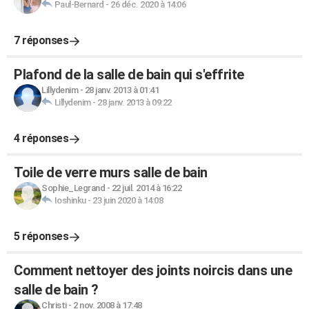
Paul-Bernard
-
26 déc. 2020 à 14:06
7 réponses
Plafond de la salle de bain qui s'effrite
Lillydenim
-
28 janv. 2013 à 01:41
Lillydenim
-
28 janv. 2013 à 09:22
4 réponses
Toile de verre murs salle de bain
Sophie_Legrand
-
22 juil. 2014 à 16:22
Ioshinku
-
23 juin 2020 à 14:08
5 réponses
Comment nettoyer des joints noircis dans une
salle de bain ?
Christi
-
2 nov. 2008 à 17:48