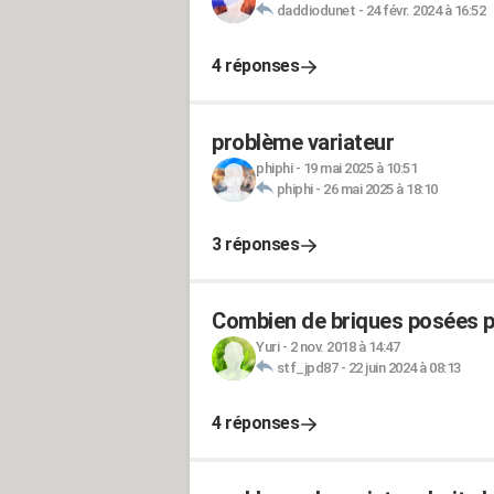
daddiodunet
-
24 févr. 2024 à 16:52
4 réponses
problème variateur
phiphi
-
19 mai 2025 à 10:51
phiphi
-
26 mai 2025 à 18:10
3 réponses
Combien de briques posées pa
Yuri
-
2 nov. 2018 à 14:47
stf_jpd87
-
22 juin 2024 à 08:13
4 réponses