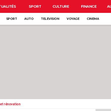
TUALITÉS
SPORT
CULTURE
FINANCE
A
SPORT
AUTO
TELEVISION
VOYAGE
CINEMA
et rénovation