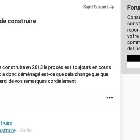
Foru
Sujet Suivant
Conse
de construire
const
répon
votre 
commu
de l'h
construire en 2013 le procès est toujours en cours
et a donc déménagé est-ce que cela change quelque
erci de vos remarques cordialement
truire
struire
- Guide