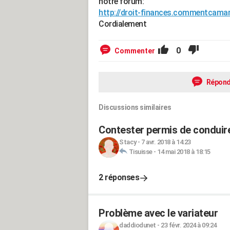
notre forum:
http://droit-finances.commentcama
Cordialement
0
Commenter
Répond
Discussions similaires
Contester permis de conduir
Stacy
-
7 avr. 2018 à 14:23
Tisuisse
-
14 mai 2018 à 18:15
2 réponses
Problème avec le variateur
daddiodunet
-
23 févr. 2024 à 09:24