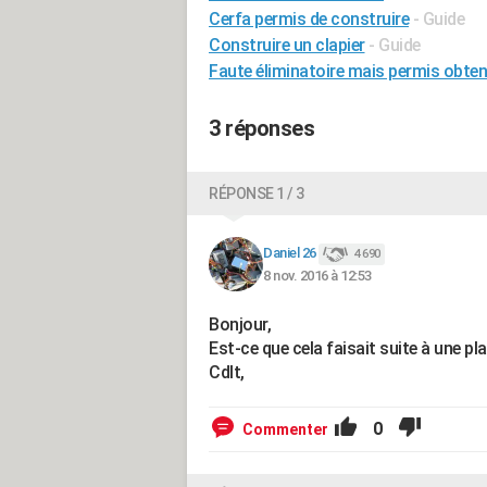
Cerfa permis de construire
- Guide
Construire un clapier
- Guide
Faute éliminatoire mais permis obte
3 réponses
RÉPONSE 1 / 3
Daniel 26
4 690
8 nov. 2016 à 12:53
Bonjour,
Est-ce que cela faisait suite à une pla
Cdlt,
0
Commenter