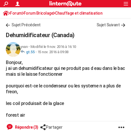
ACTUALITÉS
Forum
Forum Bricolage
Connexion
Chauffage et climatisation
S'inscrire
Rechercher
Société
Education
Villes
Politique
Faits Divers
Monde
+
SPORT
Sujet Précédent
Sujet Suivant
Football
Cyclisme
Forum
Coupe du monde 2026
Tennis
Rugby
CULTURE
Dehumidificateur (Canada)
TNT
Cinéma
Musique
Programme TV
Streaming
Sorties cinéma
+
FINANCE
yvan
-
Modifié le 9 nov. 2016 à 16:10
gt.55
-
15 nov. 2016 à 09:08
Impôts
Immobilier
Banque
Crédit
Retraite
Epargne
Risques naturels par ville
Assurance
AUTO
Bonjour,
Réserver un essai
Berlines
Forum auto
Essais
Citadines
SUV
+
HIGH-TECH
j ai un dehumidificateur qui ne produit pas d eau dans le bac
mais si le laisse fonctionner
Meilleur smartphone
Ordinateurs
Guide high-tech
Mobiles
Internet
Jeux vidéo
+
BRICOLAGE
pourquoi est-ce le condenseur ou les systeme n a plus de
Aménagement intérieur
Cuisine
Jardinage
+
Forum
Extérieur
Salle de bains
Rangement
WEEK-END
freon,
Escapades
Expositions
Week-end nature
Guides de France
Patrimoine
Musées
+
LIFESTYLE
les coil produisait de la glace
Bien-être
Mode
+
Art de vivre
Loisirs
Modes de vie
SANTE
forest air
Guide de la santé
Médicaments
+
Alimentation
Maladies
Sommeil
VOYAGE
Répondre (3)
Partager