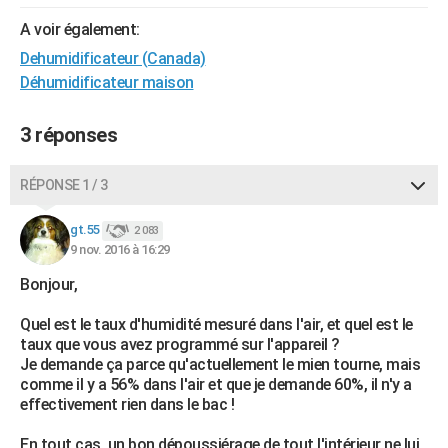
City break
Voyage de noces
Climat
Destinations
Voyage nature
Forum
+
PHOTO
A voir également:
Dehumidificateur (Canada)
GUIDES D'ACHAT
Déhumidificateur maison
BONS PLANS
3 réponses
CARTE DE VOEUX
Carte Bonne année
Carte Pâques
Carte de Noël
Carte Saint-Valentin
Carte d'anniversaire
RÉPONSE 1 / 3
DICTIONNAIRE
Biographies
Expressions
Dictionnaire
Citations
Proverbes
PROGRAMME TV
gt.55
2 083
9 nov. 2016 à 16:29
COPAINS D'AVANT
Bonjour,
Se connecter
Collèges
Universités
Service militaire
S'inscrire
Lycées
Primaires
Entreprises
Avis de recherche
AVIS DE DÉCÈS
Quel est le taux d'humidité mesuré dans l'air, et quel est le
taux que vous avez programmé sur l'appareil ?
FORUM
Je demande ça parce qu'actuellement le mien tourne, mais
comme il y a 56% dans l'air et que je demande 60%, il n'y a
Lifestyle
Sport
Television
Cinema
Bricolage
Culture
Auto
Voyage
effectivement rien dans le bac !
En tout cas, un bon dépoussiérage de tout l'intérieur ne lui