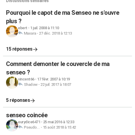
Discussions similaires
Pourquoi le capot de ma Senseo ne s'ouvre
plus ?
ebert
-
1 juil. 2008 à 11:10
Maxara
-
27 déc. 2018 à 12:13
15 réponses
Comment demonter le couvercle de ma
senseo ?
vincent66
-
17 févr. 2007 à 10:19
Shadow
-
22 juil. 2017 à 18:07
5 réponses
senseo coincée
eurydice6471
-
25 mai 2016 à 12:33
Pseudo...
-
15 août 2018 à 15:42