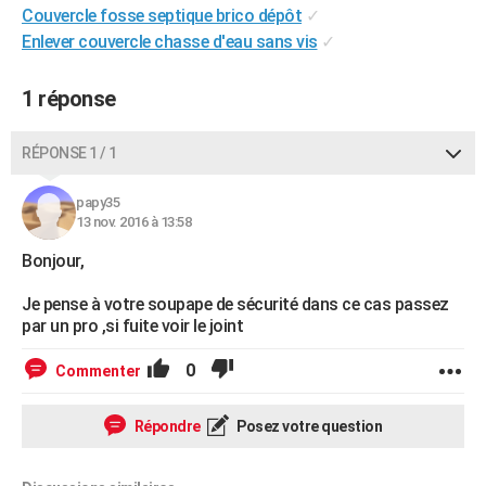
Couvercle fosse septique brico dépôt
✓
City break
Voyage de noces
Climat
Destinations
Voyage nature
Forum
+
PHOTO
Enlever couvercle chasse d'eau sans vis
✓
GUIDES D'ACHAT
1 réponse
BONS PLANS
RÉPONSE 1 / 1
CARTE DE VOEUX
Carte Bonne année
Carte Pâques
Carte de Noël
Carte Saint-Valentin
Carte d'anniversaire
DICTIONNAIRE
papy35
13 nov. 2016 à 13:58
Biographies
Expressions
Dictionnaire
Citations
Proverbes
PROGRAMME TV
Bonjour,
COPAINS D'AVANT
Je pense à votre soupape de sécurité dans ce cas passez
par un pro ,si fuite voir le joint
Se connecter
Collèges
Universités
Service militaire
S'inscrire
Lycées
Primaires
Entreprises
Avis de recherche
AVIS DE DÉCÈS
0
Commenter
FORUM
Lifestyle
Sport
Television
Cinema
Bricolage
Culture
Auto
Voyage
Répondre
Posez votre question