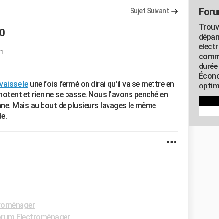
Foru
Sujet Suivant
Trouv
20
dépan
élect
11
commu
durée
Écono
vaisselle
une fois fermé on dirai qu'il va se mettre en
optimi
notent et rien ne se passe. Nous l'avons penché en
ionne. Mais au bout de plusieurs lavages le même
de.
roménager
rum Electroménager