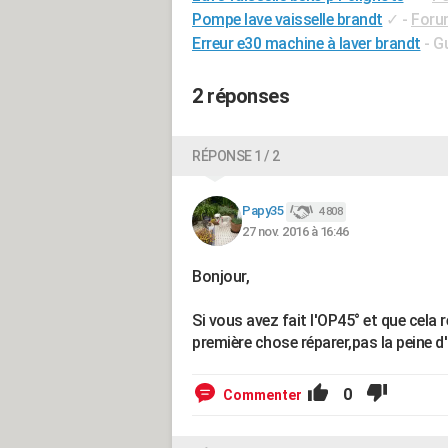
Pompe lave vaisselle brandt
✓
-
Foru
Erreur e30 machine à laver brandt
- G
2 réponses
RÉPONSE 1 / 2
Papy35
4 808
27 nov. 2016 à 16:46
Bonjour,
Si vous avez fait l'OP45° et que ce
première chose réparer,pas la peine d'
0
Commenter