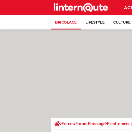
AC
BRICOLAGE
LIFESTYLE
CULTURE
Forum
Forum Bricolage
Electroména