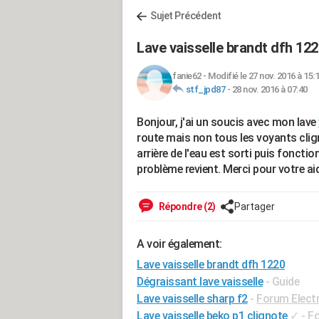
Sujet Précédent
Lave vaisselle brandt dfh 12
fanie62
-
Modifié le 27 nov. 2016 à 15:
stf_jpd87
-
28 nov. 2016 à 07:40
Bonjour, j'ai un soucis avec mon lave
route mais non tous les voyants clig
arrière de l'eau est sorti puis fonct
problème revient. Merci pour votre ai
Répondre (2)
Partager
A voir également:
Lave vaisselle brandt dfh 1220
Dégraissant lave vaisselle
- Guide
Lave vaisselle sharp f2
-
Forum Elect
Lave vaisselle beko p1 clignote
✓
-
Fo