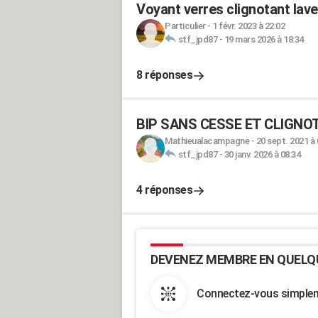
Voyant verres clignotant lav
Particulier
-
1 févr. 2023 à 22:02
stf_jpd87
-
19 mars 2026 à 18:34
8 réponses
BIP SANS CESSE ET CLIGNOTT
Mathieualacampagne
-
20 sept. 2021 à 
stf_jpd87
-
30 janv. 2026 à 08:34
4 réponses
DEVENEZ MEMBRE EN QUELQ
Connectez-vous simpleme