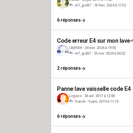
stf_jpd87
-
18 févr. 2024 à 17:52
6 réponses
Code erreur E4 sur mon lave-
Lily0506
-
24 nov. 2024 à 19:50
stf_jpd87
-
25 nov. 2024 à 08:22
2 réponses
Panne lave vaisselle code E4
Logazo
-
26 avr. 2017 à 12:00
franck
-
9 janv. 2019 à 11:19
6 réponses