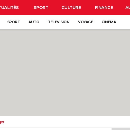
TUALITÉS
SPORT
CULTURE
FINANCE
A
SPORT
AUTO
TELEVISION
VOYAGE
CINEMA
ger