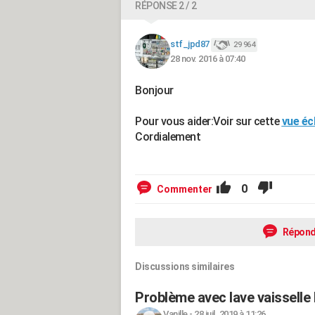
RÉPONSE 2 / 2
stf_jpd87
29 964
28 nov. 2016 à 07:40
Bonjour
Pour vous aider:Voir sur cette
vue éc
Cordialement
0
Commenter
Répond
Discussions similaires
Problème avec lave vaisselle
Vanille
-
28 juil. 2019 à 11:26