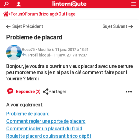
ACTUALITÉS
Forum
Forum Bricolage
Connexion
Outillage
S'inscrire
Rechercher
Société
Education
Villes
Politique
Faits Divers
Monde
+
SPORT
Sujet Précédent
Sujet Suivant
Football
Cyclisme
Forum
Coupe du monde 2026
Tennis
Rugby
CULTURE
Probleme de placard
TNT
Cinéma
Musique
Programme TV
Streaming
Sorties cinéma
+
FINANCE
Rose75
-
Modifié le 11 janv. 2017 à 13:51
Profil bloqué -
11 janv. 2017 à 19:37
Impôts
Immobilier
Banque
Crédit
Retraite
Epargne
Risques naturels par ville
Assurance
AUTO
Bonjour, je voudrais ouvrir un vieux placard avec une serrure
Réserver un essai
Berlines
Forum auto
Essais
Citadines
SUV
+
HIGH-TECH
peu morderne mais je n ai pas la clé comment faire pour l
'ouvrire ? Merci
Meilleur smartphone
Ordinateurs
Guide high-tech
Mobiles
Internet
Jeux vidéo
+
BRICOLAGE
Répondre (2)
Partager
Aménagement intérieur
Cuisine
Jardinage
+
Forum
Extérieur
Salle de bains
Rangement
WEEK-END
A voir également:
Escapades
Expositions
Week-end nature
Guides de France
Patrimoine
Musées
+
LIFESTYLE
Probleme de placard
Bien-être
Mode
+
Art de vivre
Loisirs
Modes de vie
Comment regler une porte de placard
SANTE
Comment isoler un placard du froid
Guide de la santé
Médicaments
+
Alimentation
Maladies
Sommeil
VOYAGE
Roulette placard coulissant brico dépôt