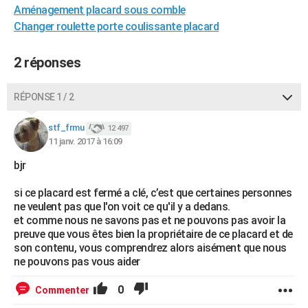
Aménagement placard sous comble
City break
Voyage de noces
Climat
Destinations
Voyage nature
Forum
+
PHOTO
Changer roulette porte coulissante placard
GUIDES D'ACHAT
2 réponses
BONS PLANS
RÉPONSE 1 / 2
CARTE DE VOEUX
Carte Bonne année
Carte Pâques
Carte de Noël
Carte Saint-Valentin
Carte d'anniversaire
DICTIONNAIRE
stf_frmu
12 497
11 janv. 2017 à 16:09
Biographies
Expressions
Dictionnaire
Citations
Proverbes
PROGRAMME TV
bjr
COPAINS D'AVANT
si ce placard est fermé a clé, c’est que certaines personnes
ne veulent pas que l'on voit ce qu'il y a dedans.
Se connecter
Collèges
Universités
Service militaire
S'inscrire
Lycées
Primaires
Entreprises
Avis de recherche
AVIS DE DÉCÈS
et comme nous ne savons pas et ne pouvons pas avoir la
preuve que vous êtes bien la propriétaire de ce placard et de
FORUM
son contenu, vous comprendrez alors aisément que nous
ne pouvons pas vous aider
Lifestyle
Sport
Television
Cinema
Bricolage
Culture
Auto
Voyage
0
Commenter