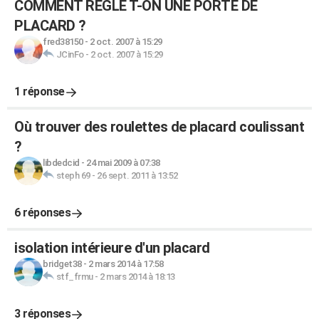
COMMENT REGLE T-ON UNE PORTE DE
PLACARD ?
fred38150
-
2 oct. 2007 à 15:29
JCinFo
-
2 oct. 2007 à 15:29
1 réponse
Où trouver des roulettes de placard coulissant
?
libdedcid
-
24 mai 2009 à 07:38
steph 69
-
26 sept. 2011 à 13:52
6 réponses
isolation intérieure d'un placard
bridget38
-
2 mars 2014 à 17:58
stf_frmu
-
2 mars 2014 à 18:13
3 réponses