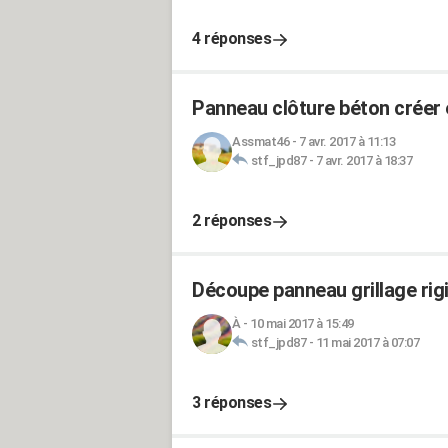
4 réponses
Panneau clôture béton créer 
Assmat46
-
7 avr. 2017 à 11:13
stf_jpd87
-
7 avr. 2017 à 18:37
2 réponses
Découpe panneau grillage rig
À
-
10 mai 2017 à 15:49
stf_jpd87
-
11 mai 2017 à 07:07
3 réponses