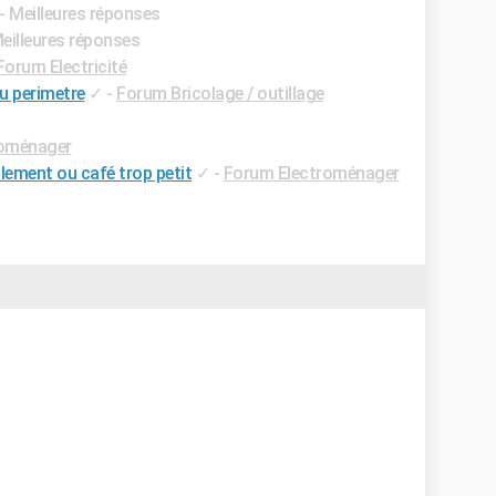
- Meilleures réponses
Meilleures réponses
Forum Electricité
du perimetre
✓
-
Forum Bricolage / outillage
roménager
lement ou café trop petit
✓
-
Forum Electroménager