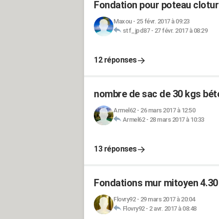
Fondation pour poteau clotur
Maxou
-
25 févr. 2017 à 09:23
stf_jpd87
-
27 févr. 2017 à 08:29
12 réponses
nombre de sac de 30 kgs béton
Armel62
-
26 mars 2017 à 12:50
Armel62
-
28 mars 2017 à 10:33
13 réponses
Fondations mur mitoyen 4.30 
Flovry92
-
29 mars 2017 à 20:04
Flovry92
-
2 avr. 2017 à 08:48