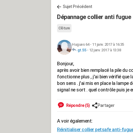
Sujet Précédent
Dépannage collier anti fugue
Clôture
Hugues 64
-
11 janv. 2017 à 16:35
gt.55
-
12 janv. 2017 à 13:38
Bonjour,
après avoir bien remplacé la pile du c
fonctionne plus , j'ai bien vérifié que 
bon sens . j'ai mis en place la lampe 
signal ne sort . quel contrôle puis je
Répondre (5)
Partager
A voir également:
Réinitialiser collier petsafe anti-fugu