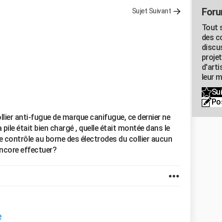
Foru
Sujet Suivant
Tout s
des c
discu
proje
d'art
leur m
Sui
Po
ollier anti-fugue de marque canifugue, ce dernier ne
la pile était bien chargé , quelle était montée dans le
de contrôle au borne des électrodes du collier aucun
 encore effectuer?
e