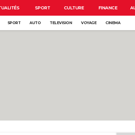
TUALITÉS
SPORT
CULTURE
FINANCE
A
SPORT
AUTO
TELEVISION
VOYAGE
CINEMA