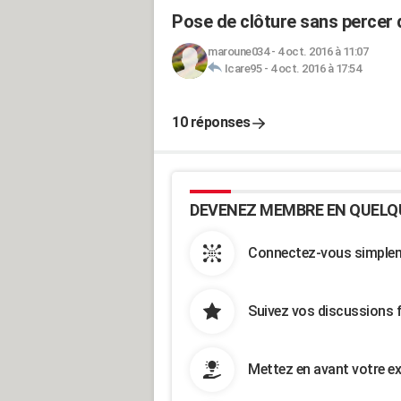
Pose de clôture sans percer
maroune034
-
4 oct. 2016 à 11:07
Icare95
-
4 oct. 2016 à 17:54
10 réponses
DEVENEZ MEMBRE EN QUELQ
Connectez-vous simpleme
Suivez vos discussions 
Mettez en avant votre ex