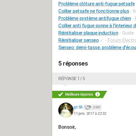
Problème clôture anti-fugue petsafe
Collier petsafe ne fonctionne plus
- 
Problème système antifugue chien
-
Collier anti fugue sonne à l'interieur 
Réinitialiser plaque induction
- Guide
Réinitialiser senseo
✓
-
Forum Elect
Senseo: demi-tasse, problème d'écou
5 réponses
RÉPONSE 1 / 5
Meilleure réponse
gt.55
2 067
11 janv. 2017 à 22:32
Bonsoir,