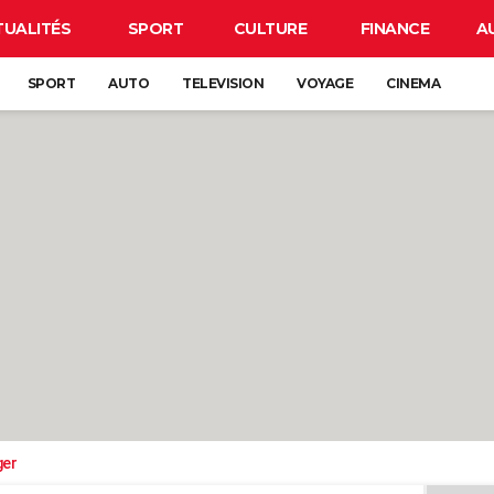
TUALITÉS
SPORT
CULTURE
FINANCE
A
SPORT
AUTO
TELEVISION
VOYAGE
CINEMA
ger