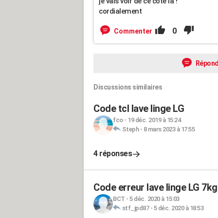
je vais voir de ce coté là !
cordialement
0
Commenter
Répond
Discussions similaires
Code tcl lave linge LG
fco
-
19 déc. 2019 à 15:24
Steph
-
8 mars 2023 à 17:55
4 réponses
Code erreur lave linge LG 7kg
BCT
-
5 déc. 2020 à 15:03
stf_jpd87
-
5 déc. 2020 à 18:53