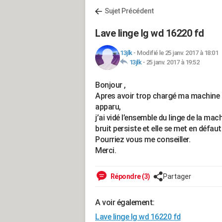
Sujet Précédent
Lave linge lg wd 16220 fd
13jlk
-
Modifié le 25 janv. 2017 à 18:01
13jlk
-
25 janv. 2017 à 19:52
Bonjour ,
Apres avoir trop chargé ma machine à l
apparu,
j’ai vidé l’ensemble du linge de la m
bruit persiste et elle se met en défa
Pourriez vous me conseiller.
Merci.
Répondre (3)
Partager
A voir également:
Lave linge lg wd 16220 fd