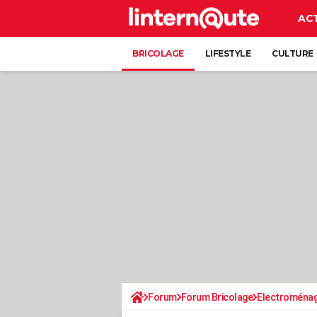
AC
BRICOLAGE
LIFESTYLE
CULTURE
Forum
Forum Bricolage
Electroména