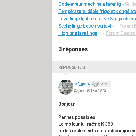
Code erreur machine a laver lg
- Guid
Température idéale frigo et congélate
Lave-linge lg direct drive 8kg problèm
Seche linge bosch serie 4
✓
-
Forum 
High one lave linge
✓
-
Forum Electr
3 réponses
RÉPONSE 1 / 3
stf_jpd87
29 965
25 janv. 2017 à 18:12
Bonjour
Pannes possibles
Le moteur lui-même K 360
ou les roulements du tambour qui ont