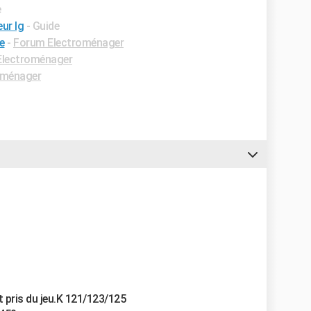
e
ur lg
- Guide
e
-
Forum Electroménager
Electroménager
oménager
 pris du jeu.K 121/123/125