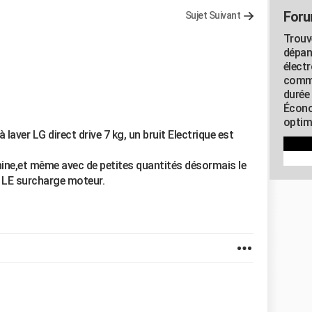
Foru
Sujet Suivant
Trouv
dépan
élect
commu
durée
Écono
optimi
aver LG direct drive 7 kg, un bruit Electrique est
achine,et même avec de petites quantités désormais le
ut LE surcharge moteur.