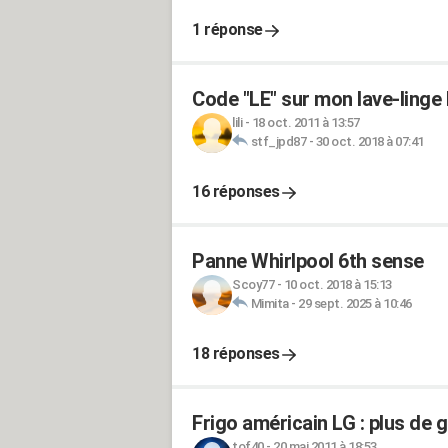
1 réponse
Code "LE" sur mon lave-linge
lili
-
18 oct. 2011 à 13:57
stf_jpd87
-
30 oct. 2018 à 07:41
16 réponses
Panne Whirlpool 6th sense
Scoy77
-
10 oct. 2018 à 15:13
Mimita
-
29 sept. 2025 à 10:46
18 réponses
Frigo américain LG : plus de g
tof40
-
20 mai 2011 à 18:53