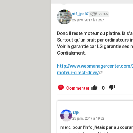
stf_jpd87
29 965
25 janv. 2017 à 18:57
Donc il reste moteur ou platine. là s'
Surtout qu'un bruit par ordinateurs 
Voir la garantie car LG garantie ses
Cordialement.
http://www.webmanagercenter.com/20
moteur-direct-drive/
0
Commenter
13jlk
25 janv. 2017 à 19:52
merci pour l'info j'étais par au couran