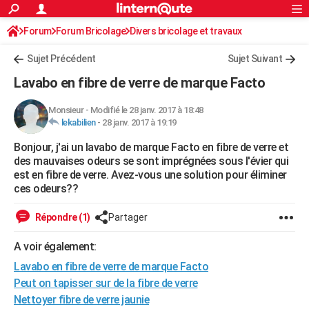
ACTUALITÉS
Forum
Forum Bricolage
Connexion
Divers bricolage et travaux
S'inscrire
Rechercher
Société
Education
Villes
Politique
Faits Divers
Monde
+
SPORT
Sujet Précédent
Sujet Suivant
Football
Cyclisme
Forum
Coupe du monde 2026
Tennis
Rugby
CULTURE
Lavabo en fibre de verre de marque Facto
TNT
Cinéma
Musique
Programme TV
Streaming
Sorties cinéma
+
FINANCE
Monsieur
-
Modifié le 28 janv. 2017 à 18:48
lekabilien
-
28 janv. 2017 à 19:19
Impôts
Immobilier
Banque
Crédit
Retraite
Epargne
Risques naturels par ville
Assurance
AUTO
Bonjour, j'ai un lavabo de marque Facto en fibre de verre et
Réserver un essai
Berlines
Forum auto
Essais
Citadines
SUV
+
HIGH-TECH
des mauvaises odeurs se sont imprégnées sous l'évier qui
est en fibre de verre. Avez-vous une solution pour éliminer
Meilleur smartphone
Ordinateurs
Guide high-tech
Mobiles
Internet
Jeux vidéo
+
BRICOLAGE
ces odeurs??
Aménagement intérieur
Cuisine
Jardinage
+
Forum
Extérieur
Salle de bains
Rangement
WEEK-END
Répondre (1)
Partager
Escapades
Expositions
Week-end nature
Guides de France
Patrimoine
Musées
+
LIFESTYLE
A voir également:
Lavabo en fibre de verre de marque Facto
Bien-être
Mode
+
Art de vivre
Loisirs
Modes de vie
SANTE
Peut on tapisser sur de la fibre de verre
Guide de la santé
Médicaments
+
Alimentation
Maladies
Sommeil
VOYAGE
Nettoyer fibre de verre jaunie