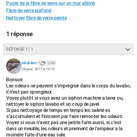
Poser de la fibre de verre sur un mur abîmé
City break
Voyage de noces
Climat
Destinations
Voyage nature
Forum
+
PHOTO
Fibre de verre plafond
Nettoyer fibre de verre peinte
✓
GUIDES D'ACHAT
BONS PLANS
1 réponse
CARTE DE VOEUX
RÉPONSE 1 / 1
Carte Bonne année
Carte Pâques
Carte de Noël
Carte Saint-Valentin
Carte d'anniversaire
DICTIONNAIRE
lekabilien
2 245
Biographies
Expressions
Dictionnaire
Citations
Proverbes
28 janv. 2017 à 19:19
PROGRAMME TV
Bonsoir
COPAINS D'AVANT
Les odeurs ne peuvent s'imprégner dans le corps du lavabo,
il n'est pas spongieux.
Se connecter
Collèges
Universités
Service militaire
S'inscrire
Lycées
Primaires
Entreprises
Avis de recherche
AVIS DE DÉCÈS
Voyez plutôt si vous avez un siphon machine a laver ou,
nettoyer le siphon lavabo et un coup de javel.
FORUM
Si pas nettoyage de temps en temps les saleté es
s'accumulent et finissent par faire remonter les odeurs.
Lifestyle
Sport
Television
Cinema
Bricolage
Culture
Auto
Voyage
Voyez si vous n'avez pas une petite fuite aussi, si c'est
dans un meuble, les odeurs et prennent de l'ampleur a la
moindre fuite d'une eau sale.