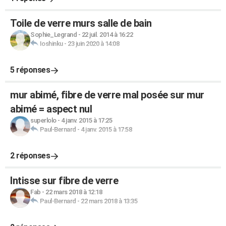
Toile de verre murs salle de bain
Sophie_Legrand
-
22 juil. 2014 à 16:22
Ioshinku
-
23 juin 2020 à 14:08
5 réponses
mur abimé, fibre de verre mal posée sur mur
abimé = aspect nul
superlolo
-
4 janv. 2015 à 17:25
Paul-Bernard
-
4 janv. 2015 à 17:58
2 réponses
Intisse sur fibre de verre
Fab
-
22 mars 2018 à 12:18
Paul-Bernard
-
22 mars 2018 à 13:35