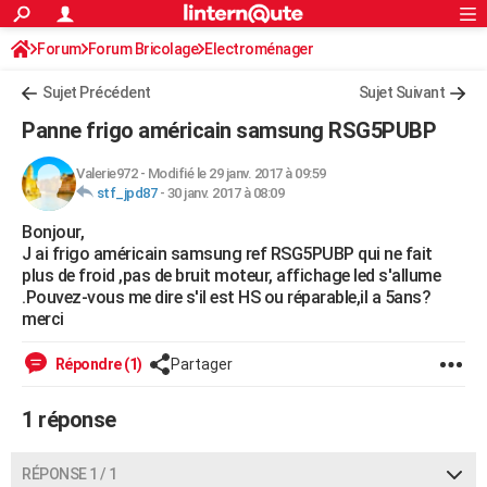
ACTUALITÉS
Forum
Forum Bricolage
Connexion
Electroménager
S'inscrire
Rechercher
Société
Education
Villes
Politique
Faits Divers
Monde
+
SPORT
Sujet Précédent
Sujet Suivant
Football
Cyclisme
Forum
Coupe du monde 2026
Tennis
Rugby
CULTURE
Panne frigo américain samsung RSG5PUBP
TNT
Cinéma
Musique
Programme TV
Streaming
Sorties cinéma
+
FINANCE
Valerie972
-
Modifié le 29 janv. 2017 à 09:59
stf_jpd87
-
30 janv. 2017 à 08:09
Impôts
Immobilier
Banque
Crédit
Retraite
Epargne
Risques naturels par ville
Assurance
AUTO
Bonjour,
Réserver un essai
Berlines
Forum auto
Essais
Citadines
SUV
+
HIGH-TECH
J ai frigo américain samsung ref RSG5PUBP qui ne fait
plus de froid ,pas de bruit moteur, affichage led s'allume
Meilleur smartphone
Ordinateurs
Guide high-tech
Mobiles
Internet
Jeux vidéo
+
BRICOLAGE
.Pouvez-vous me dire s'il est HS ou réparable,il a 5ans?
merci
Aménagement intérieur
Cuisine
Jardinage
+
Forum
Extérieur
Salle de bains
Rangement
WEEK-END
Répondre (1)
Partager
Escapades
Expositions
Week-end nature
Guides de France
Patrimoine
Musées
+
LIFESTYLE
1 réponse
Bien-être
Mode
+
Art de vivre
Loisirs
Modes de vie
SANTE
Guide de la santé
Médicaments
+
Alimentation
Maladies
Sommeil
VOYAGE
RÉPONSE 1 / 1