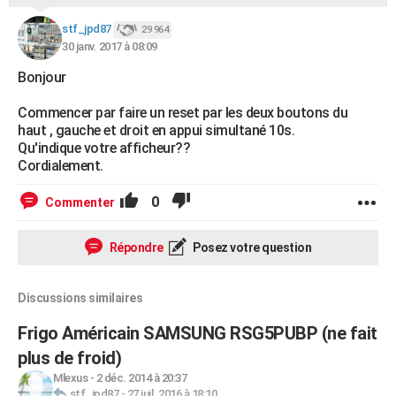
City break
Voyage de noces
Climat
Destinations
Voyage nature
Forum
+
PHOTO
stf_jpd87
29 964
30 janv. 2017 à 08:09
GUIDES D'ACHAT
Bonjour
BONS PLANS
Commencer par faire un reset par les deux boutons du
CARTE DE VOEUX
haut , gauche et droit en appui simultané 10s.
Qu'indique votre afficheur??
Carte Bonne année
Carte Pâques
Carte de Noël
Carte Saint-Valentin
Carte d'anniversaire
DICTIONNAIRE
Cordialement.
Biographies
Expressions
Dictionnaire
Citations
Proverbes
PROGRAMME TV
0
Commenter
COPAINS D'AVANT
Répondre
Posez votre question
Se connecter
Collèges
Universités
Service militaire
S'inscrire
Lycées
Primaires
Entreprises
Avis de recherche
AVIS DE DÉCÈS
Discussions similaires
FORUM
Frigo Américain SAMSUNG RSG5PUBP (ne fait
Lifestyle
Sport
Television
Cinema
Bricolage
Culture
Auto
Voyage
plus de froid)
Mlexus
-
2 déc. 2014 à 20:37
stf_jpd87
-
27 juil. 2016 à 18:10