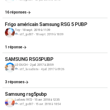
16 réponses
Frigo américain Samsung RSG 5 PUBP
Toy
-
18 sept. 2019 à 11:39
stf_jpd87
-
18 sept. 2019 à 18:09
1 réponse
SAMSUNG RSG5PUBP
LE-DUCH
-
2 juil. 2017 à 20:59
stf_la sudiste
-
4 juil. 2017 à 09:26
3 réponses
Samsung rsg5pubp
Ludovic1972
-
15 avr. 2018 à 12:35
stf_jpd87
-
15 avr. 2018 à 18:54