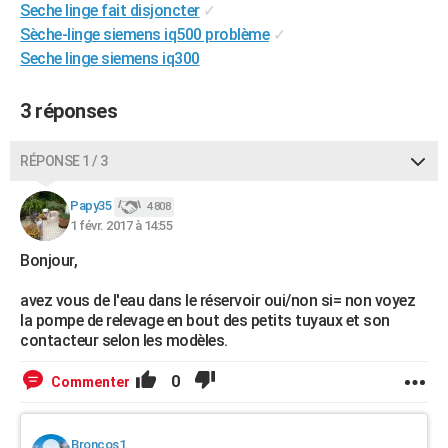
Seche linge fait disjoncter
✓
City break
Voyage de noces
Climat
Destinations
Voyage nature
Forum
+
PHOTO
Sèche-linge siemens iq500 problème
✓
Seche linge siemens iq300
GUIDES D'ACHAT
BONS PLANS
3 réponses
CARTE DE VOEUX
RÉPONSE 1 / 3
Carte Bonne année
Carte Pâques
Carte de Noël
Carte Saint-Valentin
Carte d'anniversaire
DICTIONNAIRE
Papy35
4 808
Biographies
Expressions
Dictionnaire
Citations
Proverbes
1 févr. 2017 à 14:55
PROGRAMME TV
Bonjour,
COPAINS D'AVANT
avez vous de l'eau dans le réservoir oui/non si= non voyez
Se connecter
Collèges
Universités
Service militaire
S'inscrire
Lycées
Primaires
Entreprises
Avis de recherche
AVIS DE DÉCÈS
la pompe de relevage en bout des petits tuyaux et son
contacteur selon les modèles.
FORUM
0
Commenter
Lifestyle
Sport
Television
Cinema
Bricolage
Culture
Auto
Voyage
Broncos1