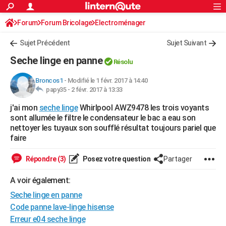
ACTUALITÉS
Forum
Forum Bricolage
Connexion
Electroménager
S'inscrire
Rechercher
Société
Education
Villes
Politique
Faits Divers
Monde
+
SPORT
Sujet Précédent
Sujet Suivant
Football
Cyclisme
Forum
Coupe du monde 2026
Tennis
Rugby
CULTURE
Seche linge en panne
Résolu
TNT
Cinéma
Musique
Programme TV
Streaming
Sorties cinéma
+
FINANCE
Broncos1
-
Modifié le 1 févr. 2017 à 14:40
papy35 -
2 févr. 2017 à 13:33
Impôts
Immobilier
Banque
Crédit
Retraite
Epargne
Risques naturels par ville
Assurance
AUTO
j'ai mon
seche linge
Whirlpool AWZ9478 les trois voyants
Réserver un essai
Berlines
Forum auto
Essais
Citadines
SUV
+
HIGH-TECH
sont allumée le filtre le condensateur le bac a eau son
nettoyer les tuyaux son soufflé résultat toujours pariel que
Meilleur smartphone
Ordinateurs
Guide high-tech
Mobiles
Internet
Jeux vidéo
+
BRICOLAGE
faire
Aménagement intérieur
Cuisine
Jardinage
+
Forum
Extérieur
Salle de bains
Rangement
WEEK-END
Répondre (3)
Posez votre question
Partager
Escapades
Expositions
Week-end nature
Guides de France
Patrimoine
Musées
+
LIFESTYLE
A voir également:
Seche linge en panne
Bien-être
Mode
+
Art de vivre
Loisirs
Modes de vie
SANTE
Code panne lave-linge hisense
Guide de la santé
Médicaments
+
Alimentation
Maladies
Sommeil
VOYAGE
Erreur e04 seche linge