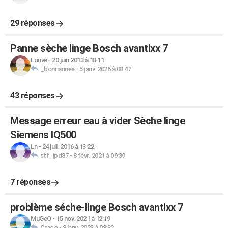
29 réponses
Panne sèche linge Bosch avantixx 7
Louve
-
20 juin 2013 à 18:11
_bonnannee
-
5 janv. 2026 à 08:47
43 réponses
Message erreur eau à vider Sèche linge
Siemens IQ500
Ln
-
24 juil. 2016 à 13:22
stf_jpd87
-
8 févr. 2021 à 09:39
7 réponses
problème séche-linge Bosch avantixx 7
MuGeO
-
15 nov. 2021 à 12:19
Craco
-
8 janv. 2023 à 08:32