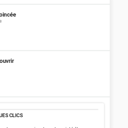
coincée
8
ouvrir
UES CLICS