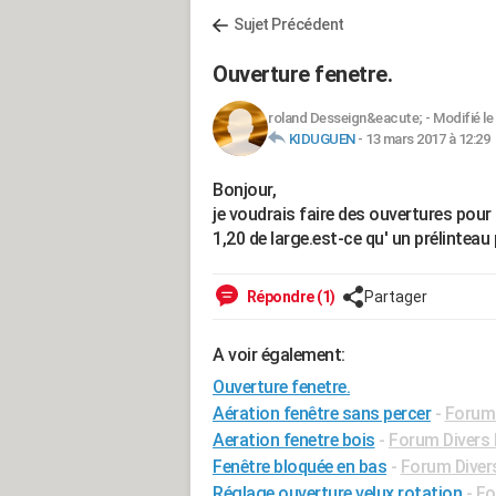
Sujet Précédent
Ouverture fenetre.
roland Desseign&eacute;
-
Modifié le
KIDUGUEN
-
13 mars 2017 à 12:29
Bonjour,
je voudrais faire des ouvertures pou
1,20 de large.est-ce qu' un prélinteau
Répondre (1)
Partager
A voir également:
Ouverture fenetre.
Aération fenêtre sans percer
-
Forum 
Aeration fenetre bois
-
Forum Divers 
Fenêtre bloquée en bas
-
Forum Divers
Réglage ouverture velux rotation
-
Fo