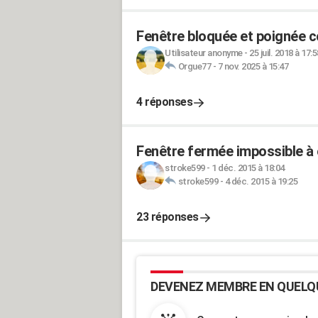
Fenêtre bloquée et poignée 
Utilisateur anonyme
-
25 juil. 2018 à 17:5
Orgue77
-
7 nov. 2025 à 15:47
4 réponses
Fenêtre fermée impossible à 
stroke599
-
1 déc. 2015 à 18:04
stroke599
-
4 déc. 2015 à 19:25
23 réponses
DEVENEZ MEMBRE EN QUELQ