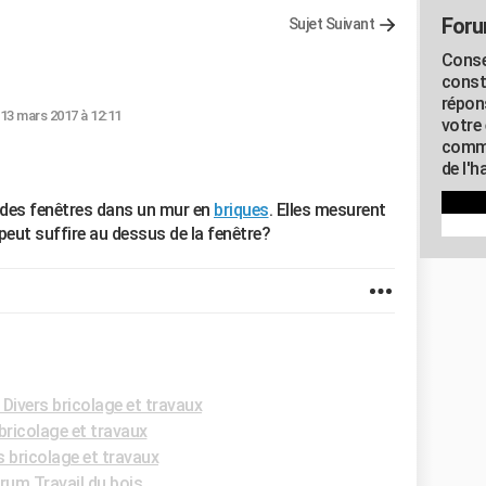
Foru
Sujet Suivant
Conse
const
répon
 13 mars 2017 à 12:11
votre 
commu
de l'h
r des fenêtres dans un mur en
briques
. Elles mesurent
 peut suffire au dessus de la fenêtre?
Divers bricolage et travaux
bricolage et travaux
 bricolage et travaux
rum Travail du bois