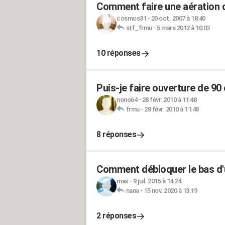
Comment faire une aération d
cosmos31
-
20 oct. 2007 à 18:40
stf_frmu
-
5 mars 2012 à 10:03
10 réponses
Puis-je faire ouverture de 9
nono64
-
28 févr. 2010 à 11:48
frmu
-
28 févr. 2010 à 11:48
8 réponses
Comment débloquer le bas d'
max
-
9 juil. 2015 à 14:24
nana
-
15 nov. 2020 à 13:19
2 réponses