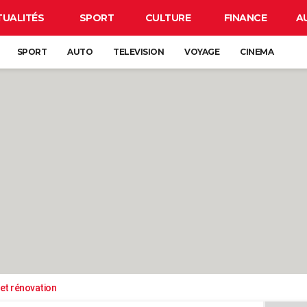
TUALITÉS
SPORT
CULTURE
FINANCE
A
SPORT
AUTO
TELEVISION
VOYAGE
CINEMA
et rénovation