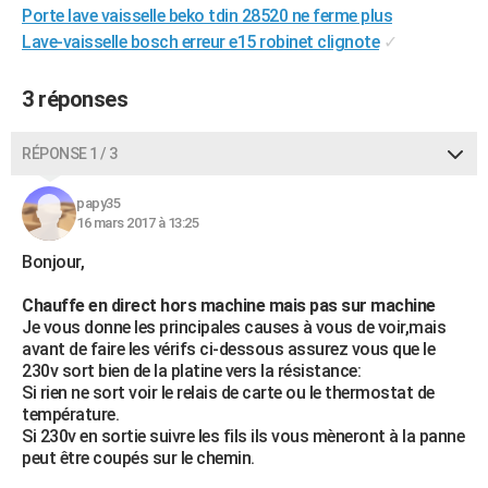
Porte lave vaisselle beko tdin 28520 ne ferme plus
City break
Voyage de noces
Climat
Destinations
Voyage nature
Forum
+
PHOTO
Lave-vaisselle bosch erreur e15 robinet clignote
✓
GUIDES D'ACHAT
3 réponses
BONS PLANS
RÉPONSE 1 / 3
CARTE DE VOEUX
Carte Bonne année
Carte Pâques
Carte de Noël
Carte Saint-Valentin
Carte d'anniversaire
DICTIONNAIRE
papy35
16 mars 2017 à 13:25
Biographies
Expressions
Dictionnaire
Citations
Proverbes
PROGRAMME TV
Bonjour,
COPAINS D'AVANT
Chauffe en direct hors machine mais pas sur machine
Je vous donne les principales causes à vous de voir,mais
Se connecter
Collèges
Universités
Service militaire
S'inscrire
Lycées
Primaires
Entreprises
Avis de recherche
AVIS DE DÉCÈS
avant de faire les vérifs ci-dessous assurez vous que le
230v sort bien de la platine vers la résistance:
FORUM
Si rien ne sort voir le relais de carte ou le thermostat de
température.
Lifestyle
Sport
Television
Cinema
Bricolage
Culture
Auto
Voyage
Si 230v en sortie suivre les fils ils vous mèneront à la panne
peut être coupés sur le chemin.