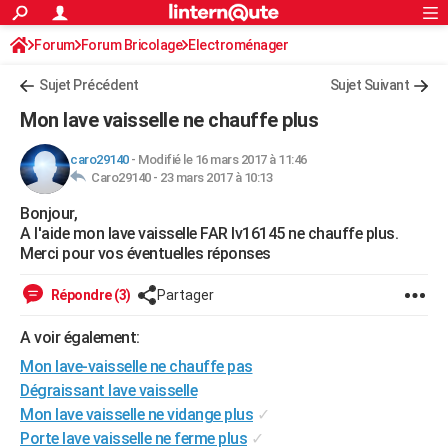
ACTUALITÉS
Forum
Forum Bricolage
Connexion
Electroménager
S'inscrire
Rechercher
Société
Education
Villes
Politique
Faits Divers
Monde
+
SPORT
Sujet Précédent
Sujet Suivant
Football
Cyclisme
Forum
Coupe du monde 2026
Tennis
Rugby
CULTURE
Mon lave vaisselle ne chauffe plus
TNT
Cinéma
Musique
Programme TV
Streaming
Sorties cinéma
+
FINANCE
caro29140
-
Modifié le 16 mars 2017 à 11:46
Caro29140 -
23 mars 2017 à 10:13
Impôts
Immobilier
Banque
Crédit
Retraite
Epargne
Risques naturels par ville
Assurance
AUTO
Bonjour,
Réserver un essai
Berlines
Forum auto
Essais
Citadines
SUV
+
HIGH-TECH
A l'aide mon lave vaisselle FAR lv16145 ne chauffe plus.
Merci pour vos éventuelles réponses
Meilleur smartphone
Ordinateurs
Guide high-tech
Mobiles
Internet
Jeux vidéo
+
BRICOLAGE
Répondre (3)
Partager
Aménagement intérieur
Cuisine
Jardinage
+
Forum
Extérieur
Salle de bains
Rangement
WEEK-END
A voir également:
Escapades
Expositions
Week-end nature
Guides de France
Patrimoine
Musées
+
LIFESTYLE
Mon lave-vaisselle ne chauffe pas
Bien-être
Mode
+
Art de vivre
Loisirs
Modes de vie
Dégraissant lave vaisselle
SANTE
Mon lave vaisselle ne vidange plus
✓
Guide de la santé
Médicaments
+
Alimentation
Maladies
Sommeil
VOYAGE
Porte lave vaisselle ne ferme plus
✓