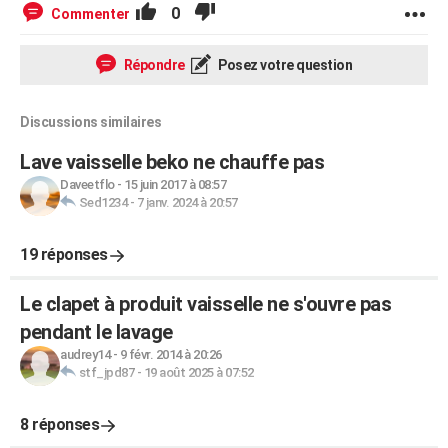
0
Commenter
Répondre
Posez votre question
Discussions similaires
Lave vaisselle beko ne chauffe pas
Daveetflo
-
15 juin 2017 à 08:57
Sed1234
-
7 janv. 2024 à 20:57
19 réponses
Le clapet à produit vaisselle ne s'ouvre pas
pendant le lavage
audrey14
-
9 févr. 2014 à 20:26
stf_jpd87
-
19 août 2025 à 07:52
8 réponses