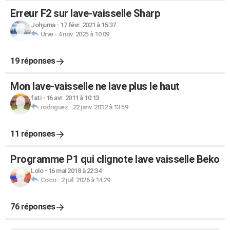
Erreur F2 sur lave-vaisselle Sharp
Johjuma
-
17 févr. 2021 à 15:37
Urve
-
4 nov. 2025 à 10:09
19 réponses
Mon lave-vaisselle ne lave plus le haut
fati
-
16 avr. 2011 à 10:13
rodriguez
-
22 janv. 2012 à 13:59
11 réponses
Programme P1 qui clignote lave vaisselle Beko
Lolo
-
16 mai 2018 à 22:34
Coco
-
2 juil. 2026 à 14:29
76 réponses