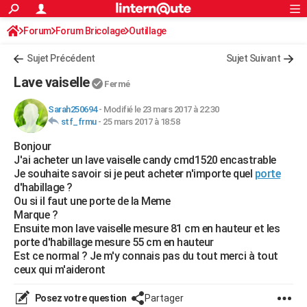
ACTUALITÉS
Forum
Forum Bricolage
Connexion
Outillage
S'inscrire
Rechercher
Société
Education
Villes
Politique
Faits Divers
Monde
+
SPORT
Sujet Précédent
Sujet Suivant
Football
Cyclisme
Forum
Coupe du monde 2026
Tennis
Rugby
CULTURE
Lave vaiselle
Fermé
TNT
Cinéma
Musique
Programme TV
Streaming
Sorties cinéma
+
FINANCE
Sarah250694
-
Modifié le 23 mars 2017 à 22:30
stf_frmu
-
25 mars 2017 à 18:58
Impôts
Immobilier
Banque
Crédit
Retraite
Epargne
Risques naturels par ville
Assurance
AUTO
Bonjour
Réserver un essai
Berlines
Forum auto
Essais
Citadines
SUV
+
HIGH-TECH
J'ai acheter un lave vaiselle candy cmd1520 encastrable
Je souhaite savoir si je peut acheter n'importe quel
porte
Meilleur smartphone
Ordinateurs
Guide high-tech
Mobiles
Internet
Jeux vidéo
+
BRICOLAGE
d'habillage ?
Ou si il faut une porte de la Meme
Aménagement intérieur
Cuisine
Jardinage
+
Forum
Extérieur
Salle de bains
Rangement
WEEK-END
Marque ?
Ensuite mon lave vaiselle mesure 81 cm en hauteur et les
Escapades
Expositions
Week-end nature
Guides de France
Patrimoine
Musées
+
LIFESTYLE
porte d'habillage mesure 55 cm en hauteur
Est ce normal ? Je m'y connais pas du tout merci à tout
Bien-être
Mode
+
Art de vivre
Loisirs
Modes de vie
SANTE
ceux qui m'aideront
Guide de la santé
Médicaments
+
Alimentation
Maladies
Sommeil
VOYAGE
Posez votre question
Partager