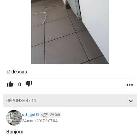
dessus
0
RÉPONSE 4 / 11
stf_jpd87
29 960
24 mars 2017 à 07:04
Bonjour