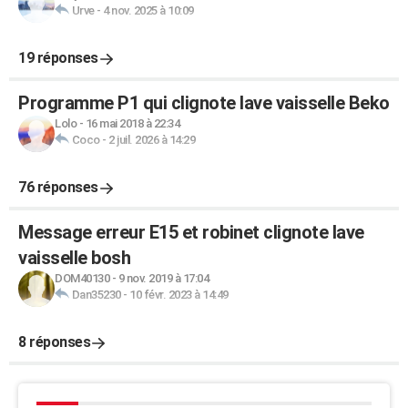
Urve
-
4 nov. 2025 à 10:09
19 réponses
Programme P1 qui clignote lave vaisselle Beko
Lolo
-
16 mai 2018 à 22:34
Coco
-
2 juil. 2026 à 14:29
76 réponses
Message erreur E15 et robinet clignote lave
vaisselle bosh
DOM40130
-
9 nov. 2019 à 17:04
Dan35230
-
10 févr. 2023 à 14:49
8 réponses