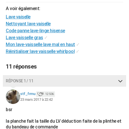
City break
Voyage de noces
Climat
Destinations
Voyage nature
Forum
+
PHOTO
A voir également:
Lave vaiselle
GUIDES D'ACHAT
Nettoyant lave vaiselle
BONS PLANS
Code panne lave-linge hisense
Lave vaisselle gras
✓
CARTE DE VOEUX
Mon lave-vaisselle lave mal en haut
✓
Réinitialiser lave vaisselle whirlpool
✓
Carte Bonne année
Carte Pâques
Carte de Noël
Carte Saint-Valentin
Carte d'anniversaire
DICTIONNAIRE
Biographies
Expressions
Dictionnaire
Citations
Proverbes
PROGRAMME TV
11 réponses
COPAINS D'AVANT
RÉPONSE 1 / 11
Se connecter
Collèges
Universités
Service militaire
S'inscrire
Lycées
Primaires
Entreprises
Avis de recherche
AVIS DE DÉCÈS
stf_frmu
12 506
23 mars 2017 à 22:42
FORUM
bsr
Lifestyle
Sport
Television
Cinema
Bricolage
Culture
Auto
Voyage
la planche fait la taille du LV déduction faite de la plinthe et
du bandeau de commande