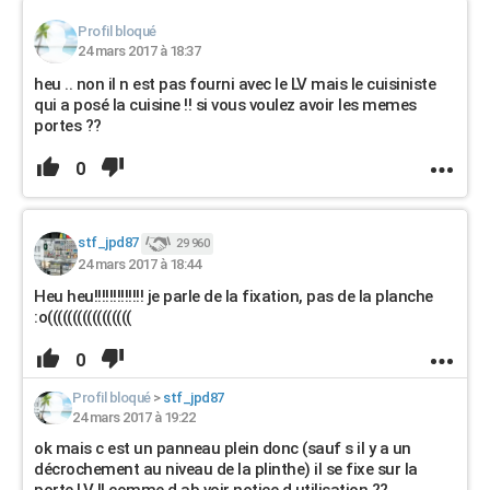
Profil bloqué
24 mars 2017 à 18:37
heu .. non il n est pas fourni avec le LV mais le cuisiniste
qui a posé la cuisine !! si vous voulez avoir les memes
portes ??
0
stf_jpd87
29 960
24 mars 2017 à 18:44
Heu heu!!!!!!!!!!!!! je parle de la fixation, pas de la planche
:o(((((((((((((((((
0
Profil bloqué
>
stf_jpd87
24 mars 2017 à 19:22
ok mais c est un panneau plein donc (sauf s il y a un
décrochement au niveau de la plinthe) il se fixe sur la
porte LV !! comme d ab voir notice d utilisation ??