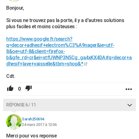
Bonjour,
Si vous ne trouvez pas la porte, il y a d'autres solutions
plus faciles et moins coûteuses :
https://www.google.fr/search?
q=decor+adhesif+electrom%C3%A9nager&ie=utf-
8&oe=utf-8&client=firefox-
b&gfe_rd=cr&ei=xtfUWNP3N5Cg_ga4xKX4DA#q=decor+a
dhesif+lave+vaisselle&tbm=shop&*
Cdt.
0
RÉPONSE 6 / 11
Sarah250694
24 mars 2017 à 12:06
Merci pour vos reponse