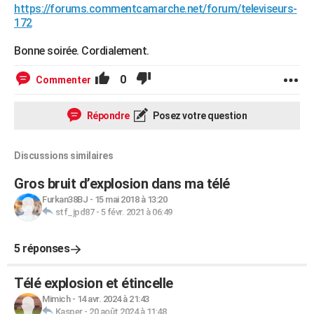
https://forums.commentcamarche.net/forum/televiseurs-
172
Bonne soirée. Cordialement.
0
Commenter
Répondre
Posez votre question
Discussions similaires
Gros bruit d’explosion dans ma télé
Furkan38BJ
-
15 mai 2018 à 13:20
stf_jpd87
-
5 févr. 2021 à 06:49
5 réponses
Télé explosion et étincelle
Mimich
-
14 avr. 2024 à 21:43
Kasper
-
20 août 2024 à 11:48