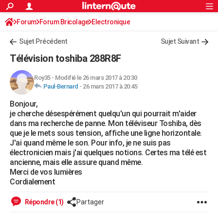
ACTUALITÉS
Forum
Forum Bricolage
Connexion
Electronique
S'inscrire
Rechercher
Société
Education
Villes
Politique
Faits Divers
Monde
+
SPORT
Sujet Précédent
Sujet Suivant
Football
Cyclisme
Forum
Coupe du monde 2026
Tennis
Rugby
CULTURE
Télévision toshiba 288R8F
TNT
Cinéma
Musique
Programme TV
Streaming
Sorties cinéma
+
FINANCE
Roy35
-
Modifié le 26 mars 2017 à 20:30
Paul-Bernard
-
26 mars 2017 à 20:45
Impôts
Immobilier
Banque
Crédit
Retraite
Epargne
Risques naturels par ville
Assurance
AUTO
Bonjour,
Réserver un essai
Berlines
Forum auto
Essais
Citadines
SUV
+
HIGH-TECH
je cherche désespérément quelqu'un qui pourrait m'aider
dans ma recherche de panne. Mon téléviseur Toshiba, dès
Meilleur smartphone
Ordinateurs
Guide high-tech
Mobiles
Internet
Jeux vidéo
+
BRICOLAGE
que je le mets sous tension, affiche une ligne horizontale.
J'ai quand même le son. Pour info, je ne suis pas
Aménagement intérieur
Cuisine
Jardinage
+
Forum
Extérieur
Salle de bains
Rangement
WEEK-END
électronicien mais j'ai quelques notions. Certes ma télé est
ancienne, mais elle assure quand même.
Escapades
Expositions
Week-end nature
Guides de France
Patrimoine
Musées
+
LIFESTYLE
Merci de vos lumières
Cordialement
Bien-être
Mode
+
Art de vivre
Loisirs
Modes de vie
SANTE
Répondre (1)
Partager
Guide de la santé
Médicaments
+
Alimentation
Maladies
Sommeil
VOYAGE