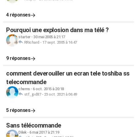
4 réponses
Pourquoi une explosion dans ma télé ?
starter
-
30 mai 2005 à 21:17
RRichard
-
17 sept. 2005 à 16:47
9 réponses
comment deverouiller un ecran tele toshiba ss
telecommande
chems
-
6 oct. 2015 à 20:18
stf_jpd87
-
23 oct. 2021 à 06:49
5 réponses
Sans télécommande
Dilek
-
6 mai 2017 à 21:19