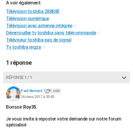
A voir également:
City break
Voyage de noces
Climat
Destinations
Voyage nature
Forum
+
PHOTO
Télévision toshiba 288R8F
Télévision numérique
GUIDES D'ACHAT
Télévision avec antenne intégrée
✓
BONS PLANS
Déverrouiller tv toshiba sans télécommande
✓
Téléviseur toshiba pas de signal
CARTE DE VOEUX
Tv toshiba regza
✓
Carte Bonne année
Carte Pâques
Carte de Noël
Carte Saint-Valentin
Carte d'anniversaire
DICTIONNAIRE
1 réponse
Biographies
Expressions
Dictionnaire
Citations
Proverbes
PROGRAMME TV
RÉPONSE 1 / 1
COPAINS D'AVANT
Se connecter
Collèges
Universités
Service militaire
S'inscrire
Lycées
Primaires
Entreprises
Avis de recherche
Paul-Bernard
4 680
AVIS DE DÉCÈS
26 mars 2017 à 20:45
FORUM
Bonsoir
Roy35
.
Lifestyle
Sport
Television
Cinema
Bricolage
Culture
Auto
Voyage
Je vous invite à reposter votre demande sur notre forum
spécialisé