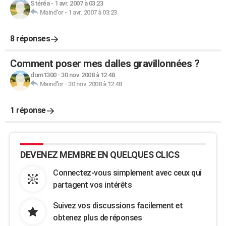
Stéréa
-
1 avr. 2007 à 03:23
Maind'or
-
1 avr. 2007 à 03:23
8 réponses
Comment poser mes dalles gravillonnées ?
dom1300
-
30 nov. 2008 à 12:48
Maind'or
-
30 nov. 2008 à 12:48
1 réponse
DEVENEZ MEMBRE EN QUELQUES CLICS
Connectez-vous simplement avec ceux qui
partagent vos intérêts
Suivez vos discussions facilement et
obtenez plus de réponses