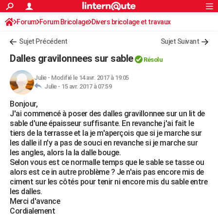
ACTUALITÉS
Forum
Forum Bricolage
Connexion
Divers bricolage et travaux
S'inscrire
Rechercher
Société
Education
Villes
Politique
Faits Divers
Monde
+
SPORT
Sujet Précédent
Sujet Suivant
Football
Cyclisme
Forum
Coupe du monde 2026
Tennis
Rugby
CULTURE
Dalles gravilonnees sur sable
Résolu
TNT
Cinéma
Musique
Programme TV
Streaming
Sorties cinéma
+
FINANCE
Julie
-
Modifié le 14 avr. 2017 à 19:05
Julie -
15 avr. 2017 à 07:59
Impôts
Immobilier
Banque
Crédit
Retraite
Epargne
Risques naturels par ville
Assurance
AUTO
Bonjour,
Réserver un essai
Berlines
Forum auto
Essais
Citadines
SUV
+
HIGH-TECH
J'ai commencé à poser des dalles gravillonnee sur un lit de
sable d'une épaisseur suffisante. En revanche j'ai fait le
Meilleur smartphone
Ordinateurs
Guide high-tech
Mobiles
Internet
Jeux vidéo
+
BRICOLAGE
tiers de la terrasse et la je m'aperçois que si je marche sur
les dalle il n'y a pas de souci en revanche si je marche sur
Aménagement intérieur
Cuisine
Jardinage
+
Forum
Extérieur
Salle de bains
Rangement
WEEK-END
les angles, alors la la dalle bouge.
Selon vous est ce normalle temps que le sable se tasse ou
Escapades
Expositions
Week-end nature
Guides de France
Patrimoine
Musées
+
LIFESTYLE
alors est ce in autre problème ? Je n'ais pas encore mis de
ciment sur les côtés pour tenir ni encore mis du sable entre
Bien-être
Mode
+
Art de vivre
Loisirs
Modes de vie
SANTE
les dalles.
Merci d'avance
Guide de la santé
Médicaments
+
Alimentation
Maladies
Sommeil
VOYAGE
Cordialement