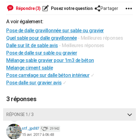
City break
Voyage de noces
Climat
Destinations
Voyage nature
Forum
+
PHOTO
Répondre (3)
Posez votre question
Partager
GUIDES D'ACHAT
A voir également:
Pose de dalle gravillonnée sur sable ou gravier
BONS PLANS
Quel sable pour dalle gravillonnée
- Meilleures réponses
CARTE DE VOEUX
Dalle sur lit de sable avis
- Meilleures réponses
Pose de dalle sur sable ou gravier
Carte Bonne année
Carte Pâques
Carte de Noël
Carte Saint-Valentin
Carte d'anniversaire
DICTIONNAIRE
Mélange sable gravier pour 1m3 de béton
Melange ciment sable
Biographies
Expressions
Dictionnaire
Citations
Proverbes
PROGRAMME TV
Pose carrelage sur dalle béton intérieur
✓
Pose dalle sur gravier avis
✓
COPAINS D'AVANT
Se connecter
Collèges
Universités
Service militaire
S'inscrire
Lycées
Primaires
Entreprises
Avis de recherche
AVIS DE DÉCÈS
3 réponses
FORUM
RÉPONSE 1 / 3
Lifestyle
Sport
Television
Cinema
Bricolage
Culture
Auto
Voyage
stf_jpd87
29 942
15 avr. 2017 à 06:48