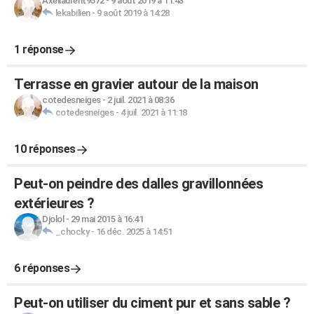
Axellaurent9572
-
9 août 2019 à 11:43
lekabilien
-
9 août 2019 à 14:28
1 réponse
Terrasse en gravier autour de la maison
cotedesneiges
-
2 juil. 2021 à 08:36
cotedesneiges
-
4 juil. 2021 à 11:18
10 réponses
Peut-on peindre des dalles gravillonnées
extérieures ?
Djolol
-
29 mai 2015 à 16:41
_chocky
-
16 déc. 2025 à 14:51
6 réponses
Peut-on utiliser du ciment pur et sans sable ?