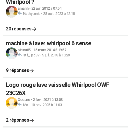
Whirlpool ?
amarih
-
22 avr. 2012 à 07:54
Kathytunis
-
28 oct. 2023 à 12:18
20 réponses
machine à laver whirlpool 6 sense
picou85
-
15 mars 2014 à 19:57
stf_jpd87
-
5 juil. 2018 à 16:29
9 réponses
Logo rouge lave vaisselle Whirlpool OWF
23C26X
Oceane
-
2 févr. 2021 à 13:08
Ma
-
10 nov. 2025 à 11:03
2 réponses