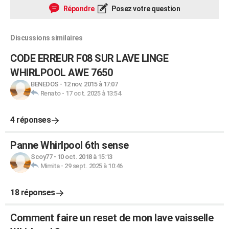
Répondre
Posez votre question
Discussions similaires
CODE ERREUR F08 SUR LAVE LINGE
WHIRLPOOL AWE 7650
BENEDOS
-
12 nov. 2015 à 17:07
Renato
-
17 oct. 2025 à 13:54
4 réponses
Panne Whirlpool 6th sense
Scoy77
-
10 oct. 2018 à 15:13
Mimita
-
29 sept. 2025 à 10:46
18 réponses
Comment faire un reset de mon lave vaisselle