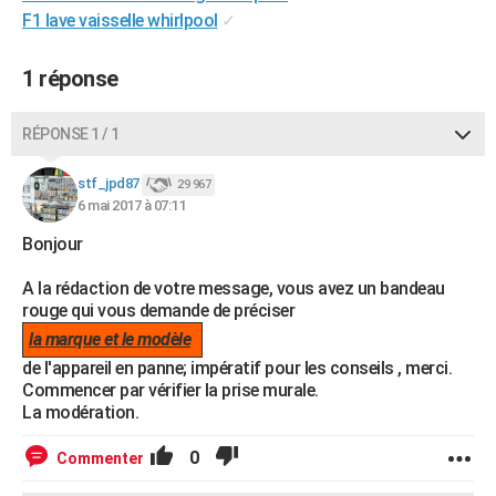
F1 lave vaisselle whirlpool
✓
City break
Voyage de noces
Climat
Destinations
Voyage nature
Forum
+
PHOTO
GUIDES D'ACHAT
1 réponse
BONS PLANS
RÉPONSE 1 / 1
CARTE DE VOEUX
stf_jpd87
29 967
Carte Bonne année
Carte Pâques
Carte de Noël
Carte Saint-Valentin
Carte d'anniversaire
DICTIONNAIRE
6 mai 2017 à 07:11
Bonjour
Biographies
Expressions
Dictionnaire
Citations
Proverbes
PROGRAMME TV
A la rédaction de votre message, vous avez un bandeau
COPAINS D'AVANT
rouge qui vous demande de préciser
Se connecter
Collèges
Universités
Service militaire
S'inscrire
Lycées
Primaires
Entreprises
Avis de recherche
la marque et le modèle
AVIS DE DÉCÈS
de l'appareil en panne; impératif pour les conseils , merci.
FORUM
Commencer par vérifier la prise murale.
La modération.
Lifestyle
Sport
Television
Cinema
Bricolage
Culture
Auto
Voyage
0
Commenter