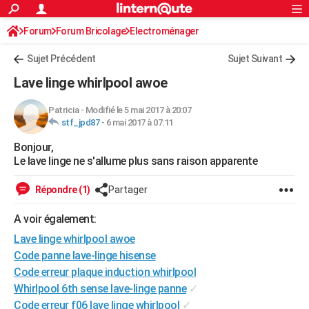
ACTUALITÉS
Forum
Forum Bricolage
Connexion
Electroménager
S'inscrire
Rechercher
Société
Education
Villes
Politique
Faits Divers
Monde
+
SPORT
Sujet Précédent
Sujet Suivant
Football
Cyclisme
Forum
Coupe du monde 2026
Tennis
Rugby
CULTURE
Lave linge whirlpool awoe
TNT
Cinéma
Musique
Programme TV
Streaming
Sorties cinéma
+
FINANCE
Patricia
-
Modifié le 5 mai 2017 à 20:07
stf_jpd87
-
6 mai 2017 à 07:11
Impôts
Immobilier
Banque
Crédit
Retraite
Epargne
Risques naturels par ville
Assurance
AUTO
Bonjour,
Réserver un essai
Berlines
Forum auto
Essais
Citadines
SUV
+
HIGH-TECH
Le lave linge ne s'allume plus sans raison apparente
Meilleur smartphone
Ordinateurs
Guide high-tech
Mobiles
Internet
Jeux vidéo
+
BRICOLAGE
Répondre (1)
Partager
Aménagement intérieur
Cuisine
Jardinage
+
Forum
Extérieur
Salle de bains
Rangement
WEEK-END
A voir également:
Escapades
Expositions
Week-end nature
Guides de France
Patrimoine
Musées
+
Lave linge whirlpool awoe
LIFESTYLE
Code panne lave-linge hisense
Bien-être
Mode
+
Art de vivre
Loisirs
Modes de vie
SANTE
Code erreur plaque induction whirlpool
Whirlpool 6th sense lave-linge panne
✓
Guide de la santé
Médicaments
+
Alimentation
Maladies
Sommeil
VOYAGE
Code erreur f06 lave linge whirlpool
✓