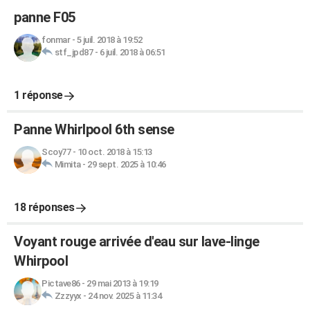
panne F05
fonmar
-
5 juil. 2018 à 19:52
stf_jpd87
-
6 juil. 2018 à 06:51
1 réponse
Panne Whirlpool 6th sense
Scoy77
-
10 oct. 2018 à 15:13
Mimita
-
29 sept. 2025 à 10:46
18 réponses
Voyant rouge arrivée d'eau sur lave-linge
Whirpool
Pictave86
-
29 mai 2013 à 19:19
Zzzyyx
-
24 nov. 2025 à 11:34