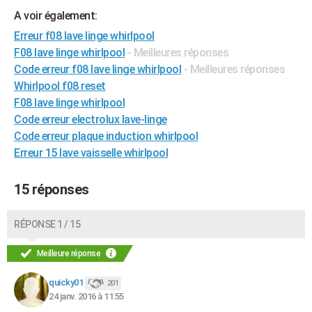
City break
Voyage de noces
Climat
Destinations
Voyage nature
Forum
+
A voir également:
PHOTO
Erreur f08 lave linge whirlpool
GUIDES D'ACHAT
F08 lave linge whirlpool
- Meilleures réponses
Code erreur f08 lave linge whirlpool
- Meilleures réponses
BONS PLANS
Whirlpool f08 reset
CARTE DE VOEUX
F08 lave linge whirlpool
Code erreur electrolux lave-linge
Carte Bonne année
Carte Pâques
Carte de Noël
Carte Saint-Valentin
Carte d'anniversaire
DICTIONNAIRE
Code erreur plaque induction whirlpool
Erreur 15 lave vaisselle whirlpool
Biographies
Expressions
Dictionnaire
Citations
Proverbes
PROGRAMME TV
COPAINS D'AVANT
15 réponses
Se connecter
Collèges
Universités
Service militaire
S'inscrire
Lycées
Primaires
Entreprises
Avis de recherche
AVIS DE DÉCÈS
RÉPONSE 1 / 15
FORUM
Meilleure réponse
Lifestyle
Sport
Television
Cinema
Bricolage
Culture
Auto
Voyage
quicky01
201
24 janv. 2016 à 11:55