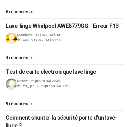
6 réponses
Lave-linge Whirlpool AWE8779GG - Erreur F13
Maudalite
-
17 juin 2014 à 14:36
jean
-
21 juin 2014 à 21:14
4 réponses
Test de carte electronique lave linge
Nitrom
-
25 juin 2014 à 22:45
stf_jpd87
-
28 juin 2014 à 08:21
9 réponses
Comment shunter la sécurité porte d'un lave-
linge ?