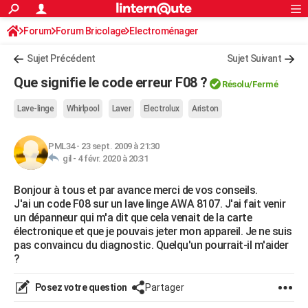
ACTUALITÉS
Forum
Forum Bricolage
Connexion
Electroménager
S'inscrire
Rechercher
Société
Education
Villes
Politique
Faits Divers
Monde
+
SPORT
Sujet Précédent
Sujet Suivant
Football
Cyclisme
Forum
Coupe du monde 2026
Tennis
Rugby
CULTURE
Que signifie le code erreur F08 ?
Résolu
/Fermé
TNT
Cinéma
Musique
Programme TV
Streaming
Sorties cinéma
+
FINANCE
Lave-linge
Whirlpool
Laver
Electrolux
Ariston
Impôts
Immobilier
Banque
Crédit
Retraite
Epargne
Risques naturels par ville
Assurance
AUTO
PML34
-
23 sept. 2009 à 21:30
Réserver un essai
Berlines
Forum auto
Essais
Citadines
SUV
+
HIGH-TECH
gil -
4 févr. 2020 à 20:31
Meilleur smartphone
Ordinateurs
Guide high-tech
Mobiles
Internet
Jeux vidéo
+
BRICOLAGE
Bonjour à tous et par avance merci de vos conseils.
J'ai un code F08 sur un lave linge AWA 8107. J'ai fait venir
Aménagement intérieur
Cuisine
Jardinage
+
Forum
Extérieur
Salle de bains
Rangement
WEEK-END
un dépanneur qui m'a dit que cela venait de la carte
électronique et que je pouvais jeter mon appareil. Je ne suis
Escapades
Expositions
Week-end nature
Guides de France
Patrimoine
Musées
+
LIFESTYLE
pas convaincu du diagnostic. Quelqu'un pourrait-il m'aider
?
Bien-être
Mode
+
Art de vivre
Loisirs
Modes de vie
SANTE
Posez votre question
Partager
Guide de la santé
Médicaments
+
Alimentation
Maladies
Sommeil
VOYAGE