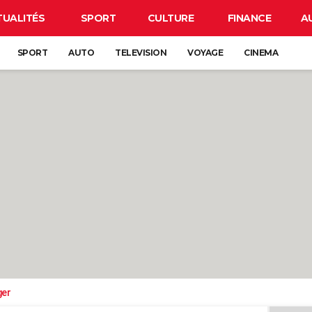
TUALITÉS
SPORT
CULTURE
FINANCE
A
SPORT
AUTO
TELEVISION
VOYAGE
CINEMA
ger