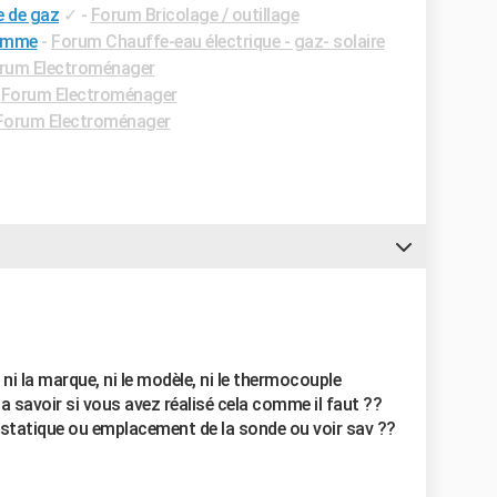
e de gaz
✓
-
Forum Bricolage / outillage
lamme
-
Forum Chauffe-eau électrique - gaz- solaire
rum Electroménager
-
Forum Electroménager
Forum Electroménager
ni la marque, ni le modèle, ni le thermocouple
i a savoir si vous avez réalisé cela comme il faut ??
statique ou emplacement de la sonde ou voir sav ??