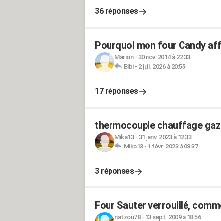
36 réponses
Pourquoi mon four Candy affi
Marion
-
30 nov. 2014 à 22:33
Bibi
-
2 juil. 2026 à 20:55
17 réponses
thermocouple chauffage gaz 
Mika13
-
31 janv. 2023 à 12:33
Mika13
-
1 févr. 2023 à 08:37
3 réponses
Four Sauter verrouillé, comm
natzou78
-
13 sept. 2009 à 18:56