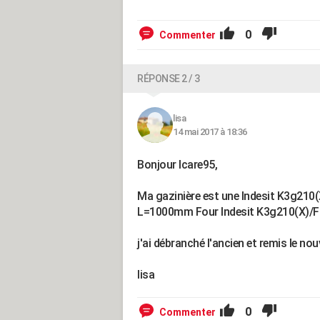
0
Commenter
RÉPONSE 2 / 3
lisa
14 mai 2017 à 18:36
Bonjour Icare95,
Ma gazinière est une Indesit K3g210
L=1000mm Four Indesit K3g210(X)/F
j'ai débranché l'ancien et remis le nou
lisa
0
Commenter