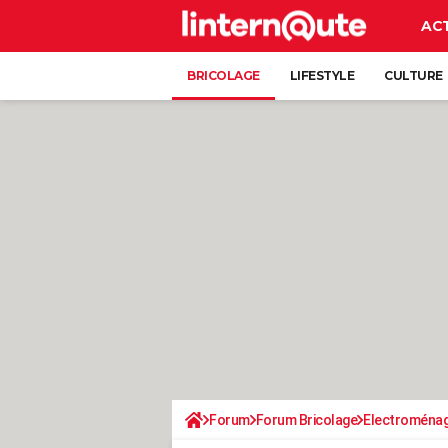
AC
BRICOLAGE
LIFESTYLE
CULTURE
Forum
Forum Bricolage
Electroména