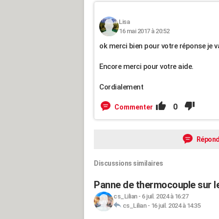
Lisa
16 mai 2017 à 20:52
ok merci bien pour votre réponse je va
Encore merci pour votre aide.
Cordialement
0
Commenter
Répond
Discussions similaires
Panne de thermocouple sur le
cs_Lilian
-
6 juil. 2024 à 16:27
cs_Lilian
-
16 juil. 2024 à 14:35