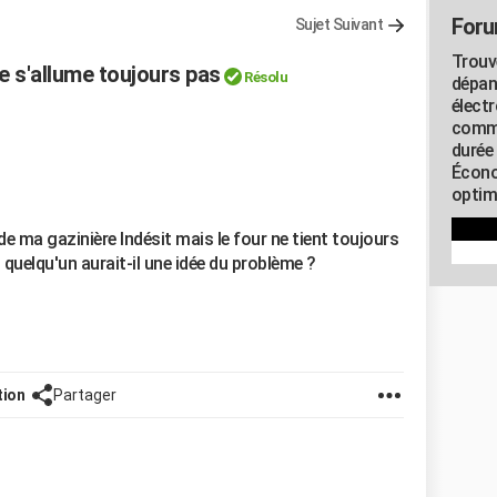
Foru
Sujet Suivant
Trouv
 s'allume toujours pas
Résolu
dépan
élect
commu
durée
Écono
optimi
e ma gazinière Indésit mais le four ne tient toujours
 quelqu'un aurait-il une idée du problème ?
tion
Partager