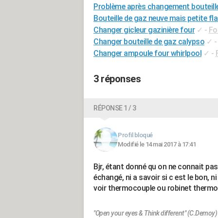
Problème après changement bouteill
Bouteille de gaz neuve mais petite f
Changer gicleur gazinière four
✓
-
Fo
Changer bouteille de gaz calypso
✓
Changer ampoule four whirlpool
✓
-
3 réponses
RÉPONSE 1 / 3
Profil bloqué
Modifié le 14 mai 2017 à 17:41
Bjr, étant donné qu on ne connait pas 
échangé, ni a savoir si c est le bon, n
voir thermocouple ou robinet thermo
"Open your eyes & Think different" (C.Demoy)