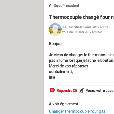
Sujet Précédent
Thermocouple changé four ne
lisa
-
Modifié le 14 mai 2017 à 17:13
Lisa -
16 mai 2017 à 20:52
Bonjour,
Je viens de changer le thermocouple d
pas allumé lorsque je lâche le bouton.
Merci de vos réponses
cordialement,
lisa
Répondre (3)
Posez votre ques
A voir également:
Changer thermocouple four gaz