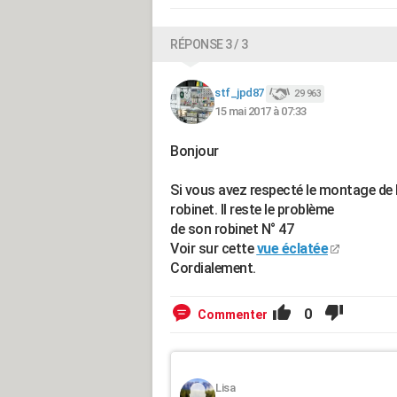
RÉPONSE 3 / 3
stf_jpd87
29 963
15 mai 2017 à 07:33
Bonjour
Si vous avez respecté le montage de l
robinet. Il reste le problème
de son robinet N° 47
Voir sur cette
vue éclatée
Cordialement.
0
Commenter
Lisa