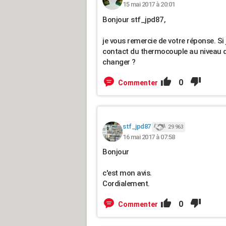
15 mai 2017 à 20:01
Bonjour stf_jpd87,
je vous remercie de votre réponse. Si 
contact du thermocouple au niveau du 
changer ?
0
Commenter
stf_jpd87
29 963
16 mai 2017 à 07:58
Bonjour
c'est mon avis.
Cordialement.
0
Commenter