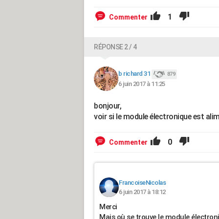
1
Commenter
RÉPONSE 2 / 4
b richard 31
879
6 juin 2017 à 11:25
bonjour,
voir si le module électronique est ali
0
Commenter
FrancoiseNicolas
6 juin 2017 à 18:12
Merci
Mais où se trouve le module électroni