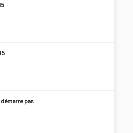
45
45
e démarre pas