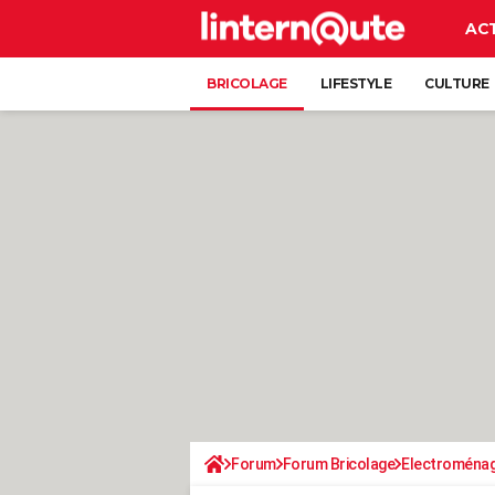
AC
BRICOLAGE
LIFESTYLE
CULTURE
Forum
Forum Bricolage
Electroména