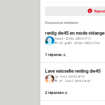
Répond
Discussions similaires
renlig dw45 en mode vidang
franck
-
22 févr. 2023 à 17:11
stf_jpd87
-
22 févr. 2023 à 17:53
1 réponse
Lave vaisselle renling dw45
Jp
-
9 oct. 2019 à 18:19
JP
-
14 oct. 2019 à 15:42
2 réponses