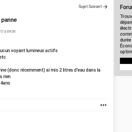
Foru
Sujet Suivant
Trouv
n panne
dépan
élect
017 à 09:30
commu
durée
Écono
 aucun voyant lumineux actifs
optimi
 etc
nne (donc récemment) ai mis 2 litres d'eau dans la
 rien
 4ans