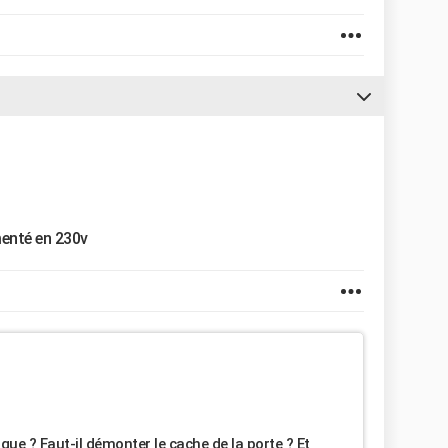
menté en 230v
que ? Faut-il démonter le cache de la porte ? Et