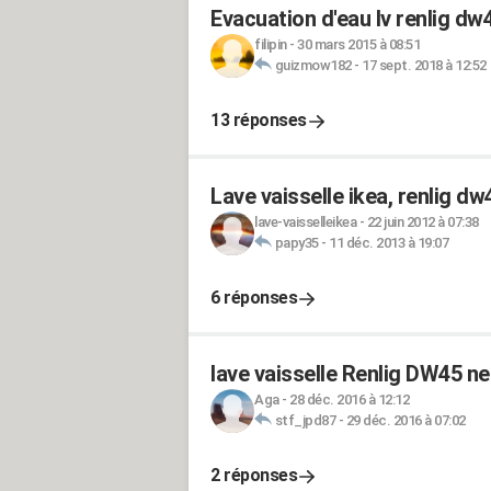
Evacuation d'eau lv renlig dw
filipin
-
30 mars 2015 à 08:51
guizmow182
-
17 sept. 2018 à 12:52
13 réponses
Lave vaisselle ikea, renlig dw
lave-vaisselleikea
-
22 juin 2012 à 07:38
papy35
-
11 déc. 2013 à 19:07
6 réponses
lave vaisselle Renlig DW45 n
Aga
-
28 déc. 2016 à 12:12
stf_jpd87
-
29 déc. 2016 à 07:02
2 réponses