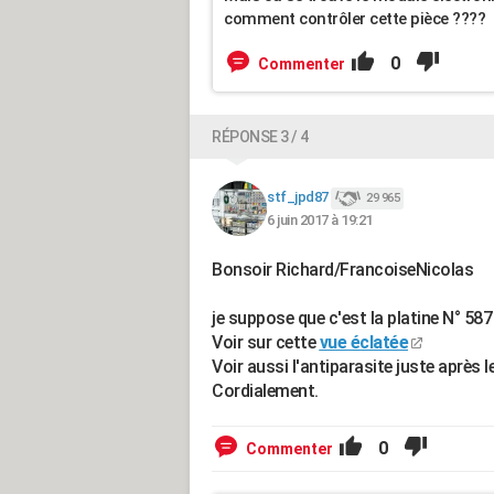
comment contrôler cette pièce ????
0
Commenter
RÉPONSE 3 / 4
stf_jpd87
29 965
6 juin 2017 à 19:21
Bonsoir Richard/FrancoiseNicolas
je suppose que c'est la platine N° 58
Voir sur cette
vue éclatée
Voir aussi l'antiparasite juste après 
Cordialement.
0
Commenter