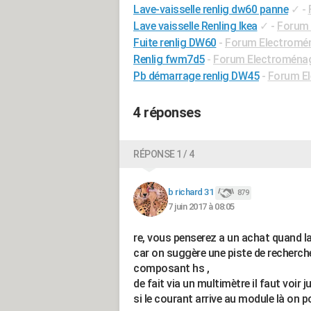
Lave-vaisselle renlig dw60 panne
✓
-
Lave vaisselle Renling Ikea
✓
-
Forum 
Fuite renlig DW60
-
Forum Electromé
Renlig fwm7d5
-
Forum Electroména
Pb démarrage renlig DW45
-
Forum E
4 réponses
RÉPONSE 1 / 4
b richard 31
879
7 juin 2017 à 08:05
re, vous penserez a un achat quand l
car on suggère une piste de recherche 
composant hs ,
de fait via un multimètre il faut voir 
si le courant arrive au module là on p