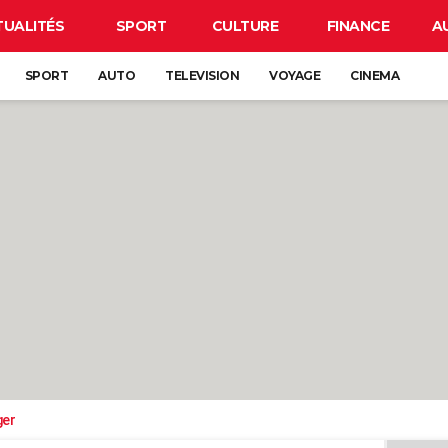
TUALITÉS
SPORT
CULTURE
FINANCE
A
SPORT
AUTO
TELEVISION
VOYAGE
CINEMA
ger