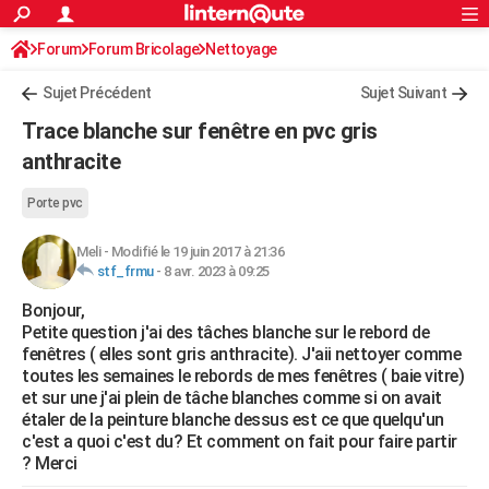
ACTUALITÉS
Forum
Forum Bricolage
Connexion
Nettoyage
S'inscrire
Rechercher
Société
Education
Villes
Politique
Faits Divers
Monde
+
SPORT
Sujet Précédent
Sujet Suivant
Football
Cyclisme
Forum
Coupe du monde 2026
Tennis
Rugby
CULTURE
Trace blanche sur fenêtre en pvc gris
TNT
Cinéma
Musique
Programme TV
Streaming
Sorties cinéma
+
anthracite
FINANCE
Impôts
Immobilier
Banque
Crédit
Retraite
Epargne
Risques naturels par ville
Assurance
AUTO
Porte pvc
Réserver un essai
Berlines
Forum auto
Essais
Citadines
SUV
+
HIGH-TECH
Meli
-
Modifié le 19 juin 2017 à 21:36
stf_frmu
-
8 avr. 2023 à 09:25
Meilleur smartphone
Ordinateurs
Guide high-tech
Mobiles
Internet
Jeux vidéo
+
BRICOLAGE
Bonjour,
Petite question j'ai des tâches blanche sur le rebord de
Aménagement intérieur
Cuisine
Jardinage
+
Forum
Extérieur
Salle de bains
Rangement
WEEK-END
fenêtres ( elles sont gris anthracite). J'aii nettoyer comme
toutes les semaines le rebords de mes fenêtres ( baie vitre)
Escapades
Expositions
Week-end nature
Guides de France
Patrimoine
Musées
+
LIFESTYLE
et sur une j'ai plein de tâche blanches comme si on avait
étaler de la peinture blanche dessus est ce que quelqu'un
Bien-être
Mode
+
Art de vivre
Loisirs
Modes de vie
SANTE
c'est a quoi c'est du? Et comment on fait pour faire partir
? Merci
Guide de la santé
Médicaments
+
Alimentation
Maladies
Sommeil
VOYAGE