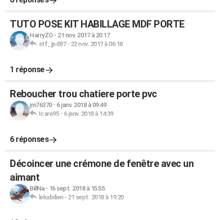
TUTO POSE KIT HABILLAGE MDF PORTE
HarryZO
-
21 nov. 2017 à 20:17
stf_jpd87
-
22 nov. 2017 à 06:18
1 réponse
Reboucher trou chatiere porte pvc
jm76370
-
6 janv. 2018 à 09:49
Icare95
-
6 janv. 2018 à 14:39
6 réponses
Décoincer une crémone de fenêtre avec un
aimant
BillNa
-
16 sept. 2018 à 15:55
lekabilien
-
21 sept. 2018 à 19:20