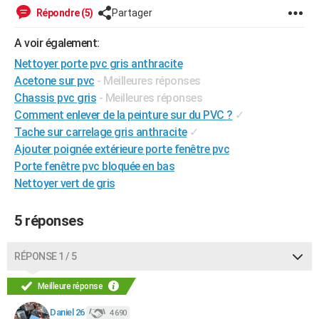
Répondre (5)
Partager
City break
Voyage de noces
Climat
Destinations
Voyage nature
Forum
+
PHOTO
A voir également:
GUIDES D'ACHAT
Nettoyer porte pvc gris anthracite
BONS PLANS
Acetone sur pvc
- Meilleures réponses
Chassis pvc gris
- Meilleures réponses
CARTE DE VOEUX
Comment enlever de la peinture sur du PVC ?
✓
Carte Bonne année
Carte Pâques
Carte de Noël
Carte Saint-Valentin
Carte d'anniversaire
Tache sur carrelage gris anthracite
✓
DICTIONNAIRE
Ajouter poignée extérieure porte fenêtre pvc
Biographies
Expressions
Dictionnaire
Citations
Proverbes
PROGRAMME TV
Porte fenêtre pvc bloquée en bas
Nettoyer vert de gris
COPAINS D'AVANT
Se connecter
Collèges
Universités
Service militaire
S'inscrire
Lycées
Primaires
Entreprises
Avis de recherche
5 réponses
AVIS DE DÉCÈS
FORUM
RÉPONSE 1 / 5
Lifestyle
Sport
Television
Cinema
Bricolage
Culture
Auto
Voyage
Meilleure réponse
Daniel 26
4 690