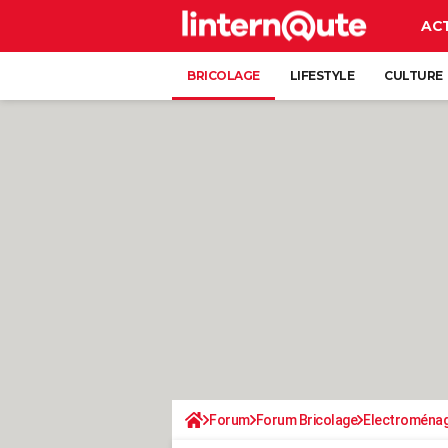
AC
BRICOLAGE
LIFESTYLE
CULTURE
Forum
Forum Bricolage
Electroména