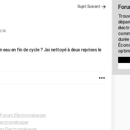
Foru
Sujet Suivant
Trouv
dépan
élect
0:18
commu
durée
Écono
 eau en fin de cycle ? Jai nettoyé à deux reprises le
optimi
Forum Electroménager
lectroménager
m Electroménager