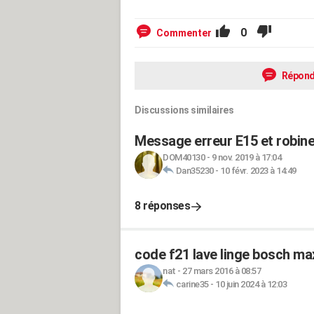
0
Commenter
Répond
Discussions similaires
Message erreur E15 et robinet
DOM40130
-
9 nov. 2019 à 17:04
Dan35230
-
10 févr. 2023 à 14:49
8 réponses
code f21 lave linge bosch ma
nat
-
27 mars 2016 à 08:57
carine35
-
10 juin 2024 à 12:03