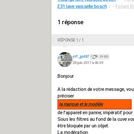
E31 lave vaisselle bosch
✓
-
Forum E
1 réponse
RÉPONSE 1 / 1
stf_jpd87
29 903
28 juin 2017 à 06:39
Bonjour
A la rédaction de votre message, vo
préciser
la marque et le modèle
de l'appareil en panne; impératif pour 
Sous les filtres au fond de la cuve v
être bloquée par un objet.
La modération.