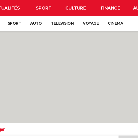
TUALITÉS
SPORT
CULTURE
FINANCE
A
SPORT
AUTO
TELEVISION
VOYAGE
CINEMA
ger