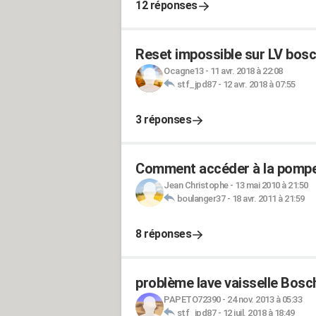
12 réponses
Reset impossible sur LV bo
Ocagne13
-
11 avr. 2018 à 22:08
stf_jpd87
-
12 avr. 2018 à 07:55
3 réponses
Comment accéder à la pompe 
Jean Christophe
-
13 mai 2010 à 21:50
boulanger37
-
18 avr. 2011 à 21:59
8 réponses
problème lave vaisselle Bosc
PAPETO72390
-
24 nov. 2013 à 05:33
stf_jpd87
-
12 juil. 2018 à 18:49