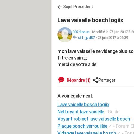
Sujet Précédent
Lave vaiselle bosch logiix
007discus
-
Modifié le 27 juin 2017 à 2
stf_jpd87
-
28 juin 2017 à 06:39
mon lave vaisselle ne vidange plus son
filtre en vain;;;;
merci de votre aide
Répondre (1)
Partager
A voir également:
Lave vaiselle bosch logiix
Nettoyant lave vaiselle
- Guide
Voyant robinet lave vaisselle bosch
-
Plaque bosch verrouillée
✓
-
Forum E
Vidange lave vaisselle bosch
✓
-
Foru