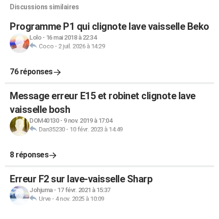
Discussions similaires
Programme P1 qui clignote lave vaisselle Beko
Lolo
-
16 mai 2018 à 22:34
Coco
-
2 juil. 2026 à 14:29
76 réponses
Message erreur E15 et robinet clignote lave
vaisselle bosh
DOM40130
-
9 nov. 2019 à 17:04
Dan35230
-
10 févr. 2023 à 14:49
8 réponses
Erreur F2 sur lave-vaisselle Sharp
Johjuma
-
17 févr. 2021 à 15:37
Urve
-
4 nov. 2025 à 10:09