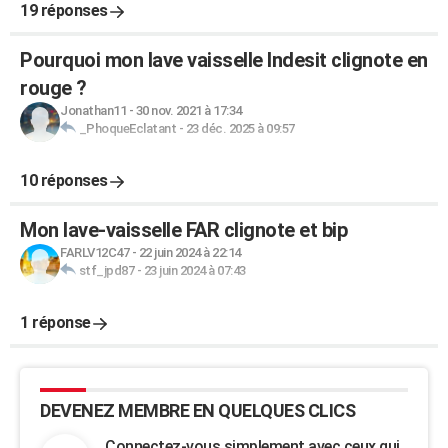
19 réponses
Pourquoi mon lave vaisselle Indesit clignote en
rouge ?
Jonathan11
-
30 nov. 2021 à 17:34
_PhoqueEclatant
-
23 déc. 2025 à 09:57
10 réponses
Mon lave-vaisselle FAR clignote et bip
FARLV12C47
-
22 juin 2024 à 22:14
stf_jpd87
-
23 juin 2024 à 07:43
1 réponse
DEVENEZ MEMBRE EN QUELQUES CLICS
Connectez-vous simplement avec ceux qui