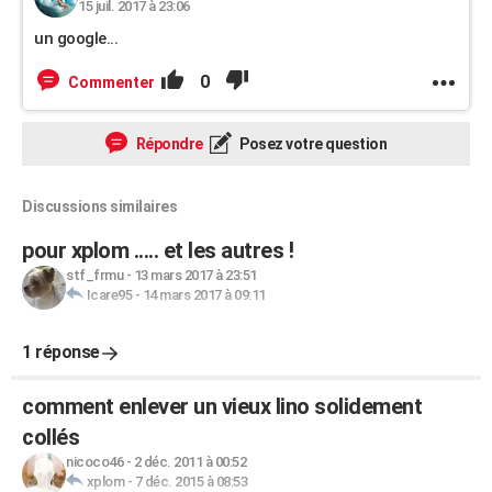
15 juil. 2017 à 23:06
un google...
0
Commenter
Répondre
Posez votre question
Discussions similaires
pour xplom ..... et les autres !
stf_frmu
-
13 mars 2017 à 23:51
Icare95
-
14 mars 2017 à 09:11
1 réponse
comment enlever un vieux lino solidement
collés
nicoco46
-
2 déc. 2011 à 00:52
xplom
-
7 déc. 2015 à 08:53