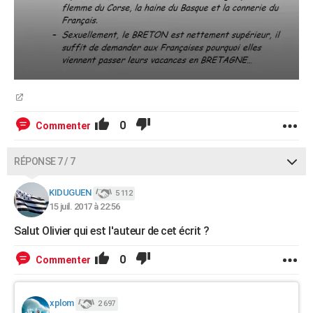
0
Commenter
RÉPONSE 7 / 7
KIDUGUEN
5 112
15 juil. 2017 à 22:56
Salut Olivier qui est l'auteur de cet écrit ?
0
Commenter
xplom
2 697