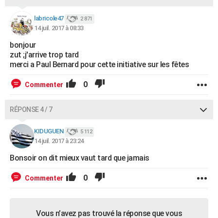
labricole47
2 871
14 juil. 2017 à 08:33
bonjour
zut ;j'arrive trop tard
merci a Paul Bernard pour cette initiative sur les fêtes
0
Commenter
RÉPONSE 4 / 7
KIDUGUEN
5 112
14 juil. 2017 à 23:24
Bonsoir on dit mieux vaut tard que jamais
0
Commenter
Vous n’avez pas trouvé la réponse que vous