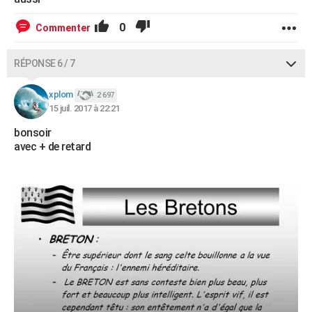
0
Commenter
RÉPONSE 6 / 7
xplom
2 697
15 juil. 2017 à 22:21
bonsoir
avec + de retard