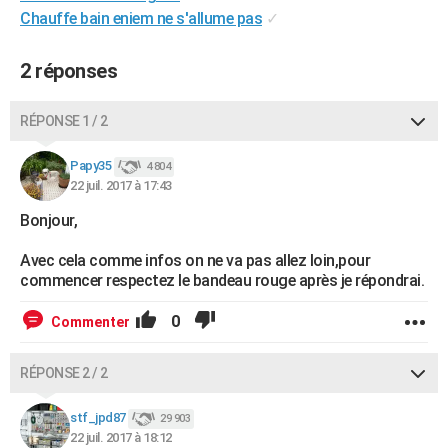
Chauffe bain eniem ne s'allume pas
✓
City break
Voyage de noces
Climat
Destinations
Voyage nature
Forum
+
PHOTO
GUIDES D'ACHAT
2 réponses
BONS PLANS
RÉPONSE 1 / 2
CARTE DE VOEUX
Papy35
4 804
Carte Bonne année
Carte Pâques
Carte de Noël
Carte Saint-Valentin
Carte d'anniversaire
DICTIONNAIRE
22 juil. 2017 à 17:43
Bonjour,
Biographies
Expressions
Dictionnaire
Citations
Proverbes
PROGRAMME TV
Avec cela comme infos on ne va pas allez loin,pour
COPAINS D'AVANT
commencer respectez le bandeau rouge après je répondrai.
Se connecter
Collèges
Universités
Service militaire
S'inscrire
Lycées
Primaires
Entreprises
Avis de recherche
AVIS DE DÉCÈS
0
Commenter
FORUM
RÉPONSE 2 / 2
Lifestyle
Sport
Television
Cinema
Bricolage
Culture
Auto
Voyage
stf_jpd87
29 903
22 juil. 2017 à 18:12