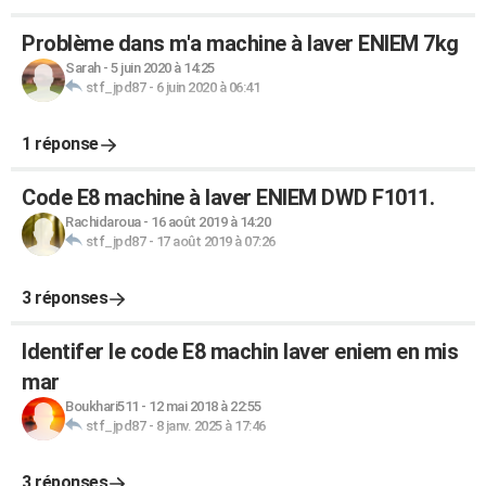
Problème dans m'a machine à laver ENIEM 7kg
Sarah
-
5 juin 2020 à 14:25
stf_jpd87
-
6 juin 2020 à 06:41
1 réponse
Code E8 machine à laver ENIEM DWD F1011.
Rachidaroua
-
16 août 2019 à 14:20
stf_jpd87
-
17 août 2019 à 07:26
3 réponses
Identifer le code E8 machin laver eniem en mis
mar
Boukhari511
-
12 mai 2018 à 22:55
stf_jpd87
-
8 janv. 2025 à 17:46
3 réponses