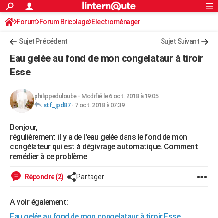
ACTUALITÉS
Forum
Forum Bricolage
Connexion
Electroménager
S'inscrire
Rechercher
Société
Education
Villes
Politique
Faits Divers
Monde
+
SPORT
Sujet Précédent
Sujet Suivant
Football
Cyclisme
Forum
Coupe du monde 2026
Tennis
Rugby
CULTURE
Eau gelée au fond de mon congelataur à tiroir
TNT
Cinéma
Musique
Programme TV
Streaming
Sorties cinéma
+
Esse
FINANCE
Impôts
Immobilier
Banque
Crédit
Retraite
Epargne
Risques naturels par ville
Assurance
AUTO
philippeduloube
-
Modifié le 6 oct. 2018 à 19:05
stf_jpd87
-
7 oct. 2018 à 07:39
Réserver un essai
Berlines
Forum auto
Essais
Citadines
SUV
+
HIGH-TECH
Bonjour,
Meilleur smartphone
Ordinateurs
Guide high-tech
Mobiles
Internet
Jeux vidéo
+
BRICOLAGE
régulièrement il y a de l'eau gelée dans le fond de mon
congélateur qui est à dégivrage automatique. Comment
Aménagement intérieur
Cuisine
Jardinage
+
Forum
Extérieur
Salle de bains
Rangement
WEEK-END
remédier à ce problème
Escapades
Expositions
Week-end nature
Guides de France
Patrimoine
Musées
+
LIFESTYLE
Répondre (2)
Partager
Bien-être
Mode
+
Art de vivre
Loisirs
Modes de vie
SANTE
A voir également:
Guide de la santé
Médicaments
+
Alimentation
Maladies
Sommeil
VOYAGE
Eau gelée au fond de mon congelataur à tiroir Esse