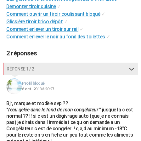
Demonter tiroir cuisine
✓
City break
Voyage de noces
Climat
Destinations
Voyage nature
Forum
+
PHOTO
Comment ouvrir un tiroir coulissant bloqué
✓
GUIDES D'ACHAT
Glissière tiroir brico dépôt
✓
Comment enlever un tiroir sur rail
✓
BONS PLANS
Comment enlever le noir au fond des toilettes
✓
CARTE DE VOEUX
2 réponses
Carte Bonne année
Carte Pâques
Carte de Noël
Carte Saint-Valentin
Carte d'anniversaire
DICTIONNAIRE
RÉPONSE 1 / 2
Biographies
Expressions
Dictionnaire
Citations
Proverbes
PROGRAMME TV
Profil bloqué
COPAINS D'AVANT
6 oct. 2018 à 20:27
Se connecter
Collèges
Universités
Service militaire
S'inscrire
Lycées
Primaires
Entreprises
Avis de recherche
AVIS DE DÉCÈS
Bjr, marque et modèle svp ??
"
l'eau gelée dans le fond de mon congélateur
" jusque la c est
FORUM
normal ?? !! si c est un dégivrage auto (que je ne connais
Lifestyle
Sport
Television
Cinema
Bricolage
Culture
Auto
Voyage
pas) je dirais dans l immédiat ce qu on demande a un
Congélateur c est de congeler !! c,a,d au minimum -18°C
pour le reste on s en fiche un peu tout comme les aliments