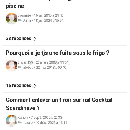
piscine
cosmite
-
16 juil. 2015 à 21:40
Alma
-
18 juil. 2024 à 15:54
38 réponses
Pourquoi a-je tjs une fuite sous le frigo ?
Erwan155
-
20 mars 2008 à 11:04
abdou
-
22 mai 2018 à 00:40
16 réponses
Comment enlever un tiroir sur rail Cocktail
Scandinave ?
Karierr
-
7 sept. 2022 à 20:33
_zoro
-
19 déc. 2025 à 13:11