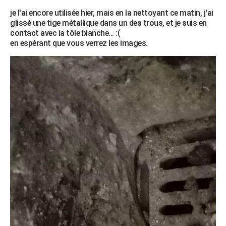
City break
Voyage de noces
Climat
Destinations
Voyage nature
Forum
+
je l'ai encore utilisée hier, mais en la nettoyant ce matin, j'ai
PHOTO
glissé une tige métallique dans un des trous, et je suis en
contact avec la tôle blanche... :(
GUIDES D'ACHAT
en espérant que vous verrez les images.
BONS PLANS
CARTE DE VOEUX
Carte Bonne année
Carte Pâques
Carte de Noël
Carte Saint-Valentin
Carte d'anniversaire
DICTIONNAIRE
Biographies
Expressions
Dictionnaire
Citations
Proverbes
PROGRAMME TV
COPAINS D'AVANT
Se connecter
Collèges
Universités
Service militaire
S'inscrire
Lycées
Primaires
Entreprises
Avis de recherche
AVIS DE DÉCÈS
FORUM
Lifestyle
Sport
Television
Cinema
Bricolage
Culture
Auto
Voyage