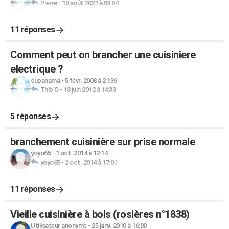
Pierre
-
10 août 2021 à 09:04
11 réponses
Comment peut on brancher une cuisiniere
electrique ?
supanama
-
5 févr. 2008 à 21:36
Thib'O
-
18 juin 2012 à 14:33
5 réponses
branchement cuisinière sur prise normale
yoyo65
-
1 oct. 2014 à 12:14
yoyo65
-
2 oct. 2014 à 17:01
11 réponses
Vieille cuisinière à bois (rosières n°1838)
Utilisateur anonyme
-
25 janv. 2010 à 16:00