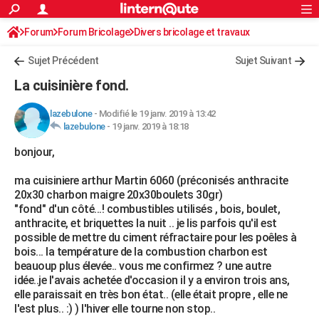
ACTUALITÉS
Forum
Forum Bricolage
Connexion
Divers bricolage et travaux
S'inscrire
Rechercher
Société
Education
Villes
Politique
Faits Divers
Monde
+
SPORT
Sujet Précédent
Sujet Suivant
Football
Cyclisme
Forum
Coupe du monde 2026
Tennis
Rugby
CULTURE
La cuisinière fond.
TNT
Cinéma
Musique
Programme TV
Streaming
Sorties cinéma
+
FINANCE
lazebulone
-
Modifié le 19 janv. 2019 à 13:42
lazebulone
-
19 janv. 2019 à 18:18
Impôts
Immobilier
Banque
Crédit
Retraite
Epargne
Risques naturels par ville
Assurance
AUTO
bonjour,
Réserver un essai
Berlines
Forum auto
Essais
Citadines
SUV
+
HIGH-TECH
ma cuisiniere arthur Martin 6060 (préconisés anthracite
Meilleur smartphone
Ordinateurs
Guide high-tech
Mobiles
Internet
Jeux vidéo
+
BRICOLAGE
20x30 charbon maigre 20x30boulets 30gr)
"fond" d'un côté...! combustibles utilisés , bois, boulet,
Aménagement intérieur
Cuisine
Jardinage
+
Forum
Extérieur
Salle de bains
Rangement
WEEK-END
anthracite, et briquettes la nuit .. je lis parfois qu'il est
possible de mettre du ciment réfractaire pour les poêles à
Escapades
Expositions
Week-end nature
Guides de France
Patrimoine
Musées
+
LIFESTYLE
bois... la température de la combustion charbon est
beauoup plus élevée.. vous me confirmez ? une autre
Bien-être
Mode
+
Art de vivre
Loisirs
Modes de vie
SANTE
idée..je l'avais achetée d'occasion il y a environ trois ans,
elle paraissait en très bon état.. (elle était propre , elle ne
Guide de la santé
Médicaments
+
Alimentation
Maladies
Sommeil
VOYAGE
l'est plus.. :) ) l'hiver elle tourne non stop..