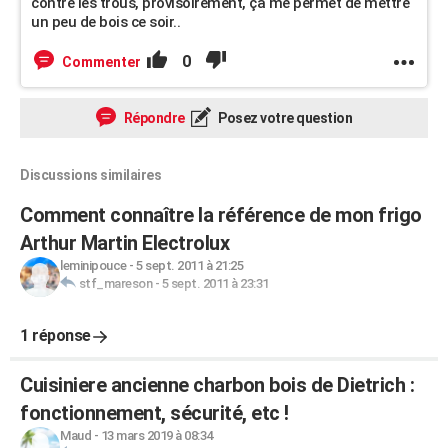
contre les trous, provisoirement, ça me permet de mettre
un peu de bois ce soir..
0
Commenter
Répondre
Posez votre question
Discussions similaires
Comment connaître la référence de mon frigo
Arthur Martin Electrolux
leminipouce
-
5 sept. 2011 à 21:25
stf_mareson
-
5 sept. 2011 à 23:31
1 réponse
Cuisiniere ancienne charbon bois de Dietrich :
fonctionnement, sécurité, etc !
Maud
-
13 mars 2019 à 08:34