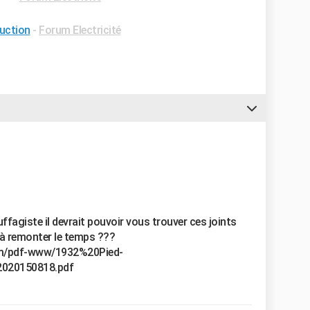
uction
-
Forum Electricité
ffagiste il devrait pouvoir vous trouver ces joints
à remonter le temps ???
om/pdf-www/1932%20Pied-
020150818.pdf