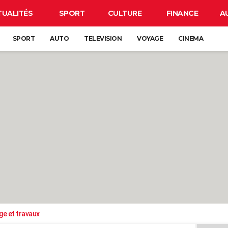
TUALITÉS
SPORT
CULTURE
FINANCE
A
SPORT
AUTO
TELEVISION
VOYAGE
CINEMA
ge et travaux