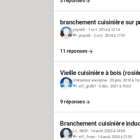
5 réponses
branchement cuisinière sur p
yoyo65
-
1 oct. 2014 à 12:14
yoyo65
-
2 oct. 2014 à 17:01
11 réponses
Vieille cuisinière à bois (rosi
Utilisateur anonyme
-
25 janv. 2010 à 16
stf_jpd87
-
5 déc. 2021 à 19:02
9 réponses
Branchement cuisinière induc
Lc_0829
-
14 août 2020 à 14:09
stf_frmu
-
14 août 2020 à 21:55