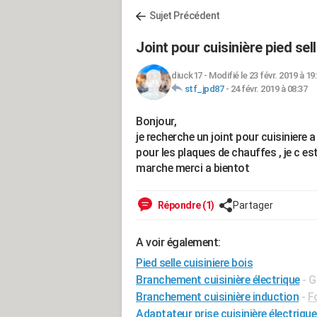
Sujet Précédent
Joint pour cuisinière pied sel
diuck17
-
Modifié le 23 févr. 2019 à 19
stf_jpd87
-
24 févr. 2019 à 08:37
Bonjour,
je recherche un joint pour cuisiniere a
pour les plaques de chauffes , je c e
marche merci a bientot
Répondre (1)
Partager
A voir également:
Pied selle cuisiniere bois
Branchement cuisinière électrique
- G
Branchement cuisinière induction
-
F
Adaptateur prise cuisinière électrique