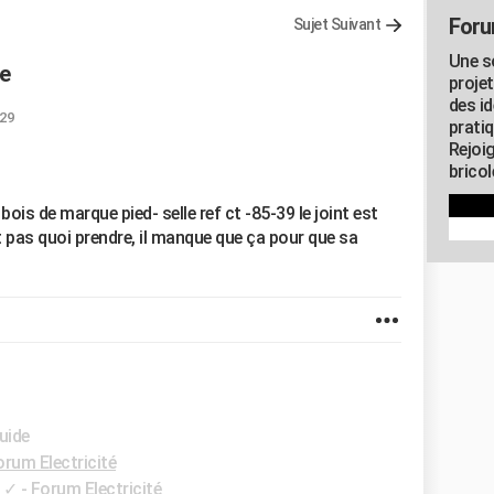
Foru
Sujet Suivant
Une s
le
proje
des id
:29
pratiq
Rejoi
brico
 bois de marque pied- selle ref ct -85-39 le joint est
st pas quoi prendre, il manque que ça pour que sa
uide
orum Electricité
✓
-
Forum Electricité