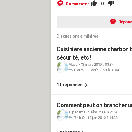
0
Commenter
Répond
Discussions similaires
Cuisiniere ancienne charbon b
sécurité, etc !
Maud
-
13 mars 2019 à 08:34
Pierre
-
10 août 2021 à 09:04
11 réponses
Comment peut on brancher une
supanama
-
5 févr. 2008 à 21:36
Thib'O
-
18 juin 2012 à 14:33