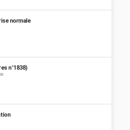
rise normale
ères n°1838)
:00
tion