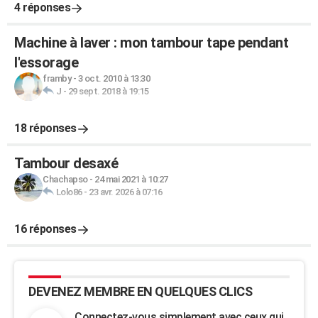
4 réponses
Machine à laver : mon tambour tape pendant
l'essorage
framby
-
3 oct. 2010 à 13:30
J
-
29 sept. 2018 à 19:15
18 réponses
Tambour desaxé
Chachapso
-
24 mai 2021 à 10:27
Lolo86
-
23 avr. 2026 à 07:16
16 réponses
DEVENEZ MEMBRE EN QUELQUES CLICS
Connectez-vous simplement avec ceux qui