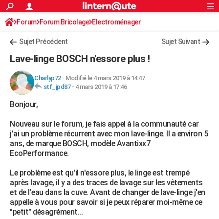
ACTUALITÉS
Forum
Forum Bricolage
Connexion
Electroménager
S'inscrire
Rechercher
Société
Education
Villes
Politique
Faits Divers
Monde
+
SPORT
Sujet Précédent
Sujet Suivant
Football
Cyclisme
Forum
Coupe du monde 2026
Tennis
Rugby
CULTURE
Lave-linge BOSCH n'essore plus !
TNT
Cinéma
Musique
Programme TV
Streaming
Sorties cinéma
+
FINANCE
Charlyp72
-
Modifié le 4 mars 2019 à 14:47
stf_jpd87
-
4 mars 2019 à 17:46
Impôts
Immobilier
Banque
Crédit
Retraite
Epargne
Risques naturels par ville
Assurance
AUTO
Bonjour,
Réserver un essai
Berlines
Forum auto
Essais
Citadines
SUV
+
HIGH-TECH
Nouveau sur le forum, je fais appel à la communauté car
Meilleur smartphone
Ordinateurs
Guide high-tech
Mobiles
Internet
Jeux vidéo
+
BRICOLAGE
j'ai un problème récurrent avec mon lave-linge. Il a environ 5
ans, de marque BOSCH, modèle Avantixx7
Aménagement intérieur
Cuisine
Jardinage
+
Forum
Extérieur
Salle de bains
Rangement
WEEK-END
EcoPerformance.
Escapades
Expositions
Week-end nature
Guides de France
Patrimoine
Musées
+
LIFESTYLE
Le problème est qu'il n'essore plus, le linge est trempé
après lavage, il y a des traces de lavage sur les vêtements
Bien-être
Mode
+
Art de vivre
Loisirs
Modes de vie
SANTE
et de l'eau dans la cuve. Avant de changer de lave-linge j'en
appelle à vous pour savoir si je peux réparer moi-même ce
Guide de la santé
Médicaments
+
Alimentation
Maladies
Sommeil
VOYAGE
"petit" désagrément...