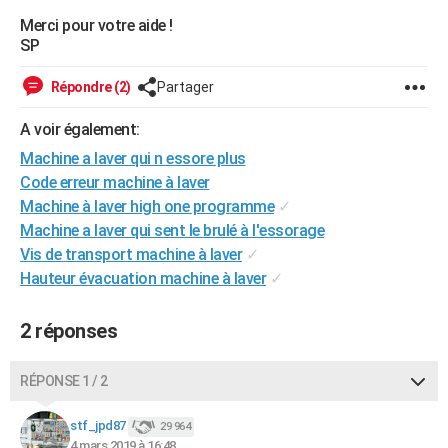
City break
Voyage de noces
Climat
Destinations
Voyage nature
Forum
+
Merci pour votre aide !
PHOTO
SP
GUIDES D'ACHAT
Répondre (2)
Partager
BONS PLANS
A voir également:
CARTE DE VOEUX
Machine a laver qui n essore plus
Carte Bonne année
Carte Pâques
Carte de Noël
Carte Saint-Valentin
Carte d'anniversaire
Code erreur machine à laver
DICTIONNAIRE
Machine à laver high one programme
✓
Biographies
Expressions
Dictionnaire
Citations
Proverbes
PROGRAMME TV
Machine a laver qui sent le brulé à l'essorage
Vis de transport machine à laver
✓
COPAINS D'AVANT
Hauteur évacuation machine à laver
✓
Se connecter
Collèges
Universités
Service militaire
S'inscrire
Lycées
Primaires
Entreprises
Avis de recherche
AVIS DE DÉCÈS
2 réponses
FORUM
RÉPONSE 1 / 2
Lifestyle
Sport
Television
Cinema
Bricolage
Culture
Auto
Voyage
stf_jpd87
29 964
4 mars 2019 à 16:48