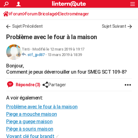
ACTUALITÉS
Forum
Forum Bricolage
Connexion
Electroménager
S'inscrire
Rechercher
Société
Education
Villes
Politique
Faits Divers
Monde
+
SPORT
Sujet Précédent
Sujet Suivant
Football
Cyclisme
Forum
Coupe du monde 2026
Tennis
Rugby
CULTURE
Problème avec le four à la maison
TNT
Cinéma
Musique
Programme TV
Streaming
Sorties cinéma
+
FINANCE
Tinti
-
Modifié le 12 mars 2019 à 19:17
stf_jpd87
-
13 mars 2019 à 18:39
Impôts
Immobilier
Banque
Crédit
Retraite
Epargne
Risques naturels par ville
Assurance
AUTO
Bonjour,
Réserver un essai
Berlines
Forum auto
Essais
Citadines
SUV
+
HIGH-TECH
Comment je peux déverrouiller un four SMEG SCT 109-8?
Meilleur smartphone
Ordinateurs
Guide high-tech
Mobiles
Internet
Jeux vidéo
+
BRICOLAGE
Répondre (3)
Partager
Aménagement intérieur
Cuisine
Jardinage
+
Forum
Extérieur
Salle de bains
Rangement
WEEK-END
A voir également:
Escapades
Expositions
Week-end nature
Guides de France
Patrimoine
Musées
+
Problème avec le four à la maison
LIFESTYLE
Piege a mouche maison
Bien-être
Mode
+
Art de vivre
Loisirs
Modes de vie
SANTE
Piege a guepe maison
Piège à souris maison
Guide de la santé
Médicaments
+
Alimentation
Maladies
Sommeil
VOYAGE
Voyant clé four brandt
✓