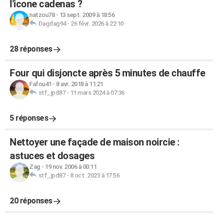
l'icone cadenas ?
natzou78
-
13 sept. 2009 à 18:56
Dagdag94
-
26 févr. 2026 à 22:10
28 réponses
Four qui disjoncte après 5 minutes de chauffe
Fafou41
-
8 avr. 2018 à 11:21
stf_jpd87
-
11 mars 2024 à 07:36
5 réponses
Nettoyer une façade de maison noircie :
astuces et dosages
Zag
-
19 nov. 2006 à 00:11
stf_jpd87
-
8 oct. 2023 à 17:56
20 réponses