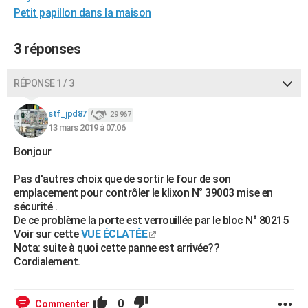
Petit papillon dans la maison
City break
Voyage de noces
Climat
Destinations
Voyage nature
Forum
+
PHOTO
GUIDES D'ACHAT
3 réponses
BONS PLANS
RÉPONSE 1 / 3
CARTE DE VOEUX
stf_jpd87
29 967
Carte Bonne année
Carte Pâques
Carte de Noël
Carte Saint-Valentin
Carte d'anniversaire
DICTIONNAIRE
13 mars 2019 à 07:06
Bonjour
Biographies
Expressions
Dictionnaire
Citations
Proverbes
PROGRAMME TV
Pas d'autres choix que de sortir le four de son
COPAINS D'AVANT
emplacement pour contrôler le klixon N° 39003 mise en
sécurité .
Se connecter
Collèges
Universités
Service militaire
S'inscrire
Lycées
Primaires
Entreprises
Avis de recherche
AVIS DE DÉCÈS
De ce problème la porte est verrouillée par le bloc N° 80215
Voir sur cette
VUE ÉCLATÉE
FORUM
Nota: suite à quoi cette panne est arrivée??
Cordialement.
Lifestyle
Sport
Television
Cinema
Bricolage
Culture
Auto
Voyage
0
Commenter