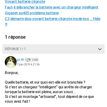
Voyant batterie clignote
City break
Voyage de noces
Climat
Destinations
Voyage nature
Forum
+
PHOTO
Faut-il débrancher la batterie avec un chargeur intelligent
Gigaset as405 problème batterie
✓
GUIDES D'ACHAT
C3 démarre plus,voyant batterie clignote,mode eco ... Help
!!!
BONS PLANS
CARTE DE VOEUX
1 réponse
Carte Bonne année
Carte Pâques
Carte de Noël
Carte Saint-Valentin
Carte d'anniversaire
DICTIONNAIRE
RÉPONSE 1 / 1
Biographies
Expressions
Dictionnaire
Citations
Proverbes
PROGRAMME TV
gt.55
2 086
COPAINS D'AVANT
7 juin 2019 à 21:36
Se connecter
Collèges
Universités
Service militaire
S'inscrire
Lycées
Primaires
Entreprises
Avis de recherche
Bonjour,
AVIS DE DÉCÈS
Quelle batterie, et sur quoi est-elle est branchée ?
FORUM
Si c'est un chargeur "intelligent" qui arrête de charger
lorsque la batterie est pleine, aucun souci...
Lifestyle
Sport
Television
Cinema
Bricolage
Culture
Auto
Voyage
Si c'est un montage "artisanal", tout dépend de ce que
vous avez fait !