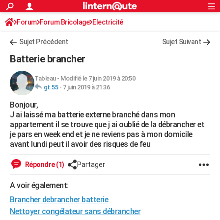
ACTUALITÉS
Forum
Forum Bricolage
Connexion
Electricité
S'inscrire
Rechercher
Société
Education
Villes
Politique
Faits Divers
Monde
+
SPORT
Sujet Précédent
Sujet Suivant
Football
Cyclisme
Forum
Coupe du monde 2026
Tennis
Rugby
CULTURE
Batterie brancher
TNT
Cinéma
Musique
Programme TV
Streaming
Sorties cinéma
+
FINANCE
Tableau
-
Modifié le 7 juin 2019 à 20:50
gt.55
-
7 juin 2019 à 21:36
Impôts
Immobilier
Banque
Crédit
Retraite
Epargne
Risques naturels par ville
Assurance
AUTO
Bonjour,
Réserver un essai
Berlines
Forum auto
Essais
Citadines
SUV
+
HIGH-TECH
J ai laissé ma batterie externe branché dans mon
appartement il se trouve que j ai oublié de la débrancher et
Meilleur smartphone
Ordinateurs
Guide high-tech
Mobiles
Internet
Jeux vidéo
+
BRICOLAGE
je pars en week end et je ne reviens pas à mon domicile
avant lundi peut il avoir des risques de feu
Aménagement intérieur
Cuisine
Jardinage
+
Forum
Extérieur
Salle de bains
Rangement
WEEK-END
Répondre (1)
Partager
Escapades
Expositions
Week-end nature
Guides de France
Patrimoine
Musées
+
LIFESTYLE
A voir également:
Bien-être
Mode
+
Art de vivre
Loisirs
Modes de vie
SANTE
Brancher debrancher batterie
Guide de la santé
Médicaments
+
Alimentation
Maladies
Sommeil
Nettoyer congélateur sans débrancher
VOYAGE