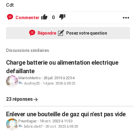
Cdt
0
Commenter
Répondre
Posez votre question
Discussions similaires
Charge batterie ou alimentation electrique
defaillante
MantoManto
-
28 juil. 2019 à 22:54
Audrey25
-
14 janv. 2026 à 08:23
23 réponses
Enlever une bouteille de gaz qui n'est pas vide
Peurdugaz
-
18 oct. 2023 à 11:53
labricole47
-
20 oct. 2023 à 08:20