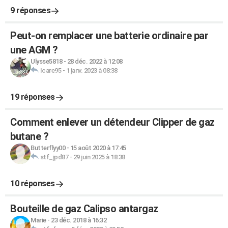
9 réponses
Peut-on remplacer une batterie ordinaire par
une AGM ?
Ulysse5818
-
28 déc. 2022 à 12:08
Icare95
-
1 janv. 2023 à 08:38
19 réponses
Comment enlever un détendeur Clipper de gaz
butane ?
Butterflyy00
-
15 août 2020 à 17:45
stf_jpd87
-
29 juin 2025 à 18:38
10 réponses
Bouteille de gaz Calipso antargaz
Marie
-
23 déc. 2018 à 16:32