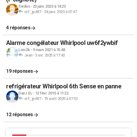
fredes
-
23 janv. 2023 à 14:23
stf_jpd87
-
24 janv. 2023 à 07:47
4 réponses
Alarme congélateur Whirlpool uw6f2ywbif
Loic2k
-
9 mars 2021 à 15:48
Jean
-
3 avr. 2025 à 17:42
19 réponses
refrigérateur Whirlpool 6th Sense en panne
Dan.I.EL
-
12 févr. 2015 à 11:22
stf_jpd87
-
15 août 2025 à 07:52
12 réponses