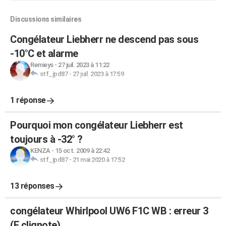
Discussions similaires
Congélateur Liebherr ne descend pas sous
-10°C et alarme
Remieys
-
27 juil. 2023 à 11:22
stf_jpd87
-
27 juil. 2023 à 17:59
1 réponse
Pourquoi mon congélateur Liebherr est
toujours à -32° ?
KENZA
-
15 oct. 2009 à 22:42
stf_jpd87
-
21 mai 2020 à 17:52
13 réponses
congélateur Whirlpool UW6 F1C WB : erreur 3
(F clignote)