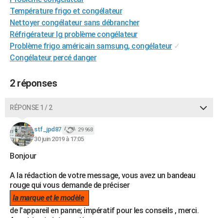
City break
Voyage de noces
Climat
Destinations
Voyage nature
Forum
+
Température frigo et congélateur
PHOTO
Nettoyer congélateur sans débrancher
GUIDES D'ACHAT
Réfrigérateur lg problème congélateur
Problème frigo américain samsung, congélateur
✓
BONS PLANS
Congélateur percé danger
CARTE DE VOEUX
2 réponses
Carte Bonne année
Carte Pâques
Carte de Noël
Carte Saint-Valentin
Carte d'anniversaire
DICTIONNAIRE
RÉPONSE 1 / 2
Biographies
Expressions
Dictionnaire
Citations
Proverbes
PROGRAMME TV
stf_jpd87
COPAINS D'AVANT
29 968
30 juin 2019 à 17:05
Se connecter
Collèges
Universités
Service militaire
S'inscrire
Lycées
Primaires
Entreprises
Avis de recherche
AVIS DE DÉCÈS
Bonjour
FORUM
A la rédaction de votre message, vous avez un bandeau
rouge qui vous demande de préciser
Lifestyle
Sport
Television
Cinema
Bricolage
Culture
Auto
Voyage
la marque et le modèle
de l'appareil en panne; impératif pour les conseils , merci.