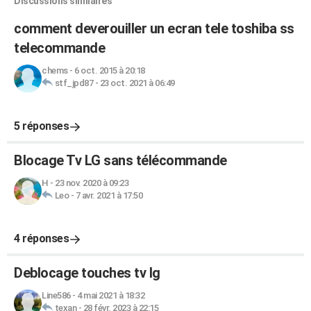
Discussions similaires
comment deverouiller un ecran tele toshiba ss
telecommande
chems
-
6 oct. 2015 à 20:18
stf_jpd87
-
23 oct. 2021 à 06:49
5 réponses
Blocage Tv LG sans télécommande
H
-
23 nov. 2020 à 09:23
Leo
-
7 avr. 2021 à 17:50
4 réponses
Deblocage touches tv lg
Line586
-
4 mai 2021 à 18:32
texan
-
28 févr. 2023 à 22:15