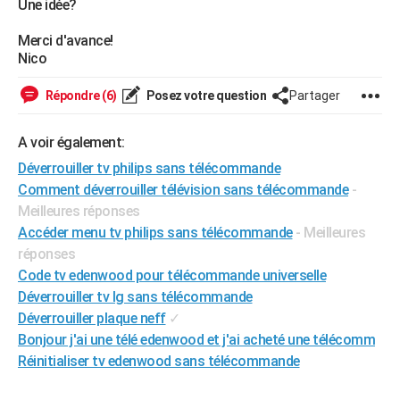
Une idée?
City break
Voyage de noces
Climat
Destinations
Voyage nature
Forum
+
PHOTO
Merci d'avance!
Nico
GUIDES D'ACHAT
BONS PLANS
Répondre (6)
Posez votre question
Partager
CARTE DE VOEUX
A voir également:
Carte Bonne année
Carte Pâques
Carte de Noël
Carte Saint-Valentin
Carte d'anniversaire
DICTIONNAIRE
Déverrouiller tv philips sans télécommande
Comment déverrouiller télévision sans télécommande
-
Biographies
Expressions
Dictionnaire
Citations
Proverbes
PROGRAMME TV
Meilleures réponses
Accéder menu tv philips sans télécommande
- Meilleures
COPAINS D'AVANT
réponses
Se connecter
Collèges
Universités
Service militaire
S'inscrire
Lycées
Primaires
Entreprises
Avis de recherche
Code tv edenwood pour télécommande universelle
AVIS DE DÉCÈS
Déverrouiller tv lg sans télécommande
FORUM
Déverrouiller plaque neff
✓
Bonjour j'ai une télé edenwood et j'ai acheté une télécomm
Lifestyle
Sport
Television
Cinema
Bricolage
Culture
Auto
Voyage
Réinitialiser tv edenwood sans télécommande