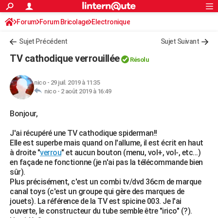
ACTUALITÉS
Forum
Forum Bricolage
Connexion
Electronique
S'inscrire
Rechercher
Société
Education
Villes
Politique
Faits Divers
Monde
+
SPORT
Sujet Précédent
Sujet Suivant
Football
Cyclisme
Forum
Coupe du monde 2026
Tennis
Rugby
CULTURE
TV cathodique verrouillée
Résolu
TNT
Cinéma
Musique
Programme TV
Streaming
Sorties cinéma
+
FINANCE
nico
-
29 juil. 2019 à 11:35
Impôts
Immobilier
Banque
Crédit
Retraite
Epargne
Risques naturels par ville
Assurance
AUTO
nico -
2 août 2019 à 16:49
Réserver un essai
Berlines
Forum auto
Essais
Citadines
SUV
+
HIGH-TECH
Bonjour,
Meilleur smartphone
Ordinateurs
Guide high-tech
Mobiles
Internet
Jeux vidéo
+
BRICOLAGE
J'ai récupéré une TV cathodique spiderman!!
Elle est superbe mais quand on l'allume, il est écrit en haut
Aménagement intérieur
Cuisine
Jardinage
+
Forum
Extérieur
Salle de bains
Rangement
WEEK-END
à droite "
verrou
" et aucun bouton (menu, vol+, vol-, etc...)
en façade ne fonctionne (je n'ai pas la télécommande bien
Escapades
Expositions
Week-end nature
Guides de France
Patrimoine
Musées
+
LIFESTYLE
sûr).
Plus précisément, c'est un combi tv/dvd 36cm de marque
Bien-être
Mode
+
Art de vivre
Loisirs
Modes de vie
SANTE
canal toys (c'est un groupe qui gère des marques de
jouets). La référence de la TV est spicine 003. Je l'ai
Guide de la santé
Médicaments
+
Alimentation
Maladies
Sommeil
VOYAGE
ouverte, le constructeur du tube semble être "irico" (?).