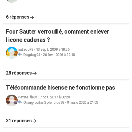
6 réponses
Four Sauter verrouillé, comment enlever
l'icone cadenas ?
natzou78
-
13 sept. 2009 à 18:56
Dagdag94
-
26 févr. 2026 à 22:10
28 réponses
Télécommande hisense ne fonctionne pas
Petite-fleur
-
7 oct. 2017 à 00:20
Orang-outanSplendide98
-
9 mars 2026 à 21:05
31 réponses