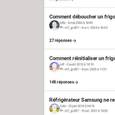
Comment déboucher un frigo
lolla
-
4 mai 2006 à 18:00
stf_jpd87
-
4 oct. 2024 à 18:24
27 réponses
Comment réinitialiser un fri
mlf
-
2 août 2012 à 18:19
stf_jpd87
-
4 nov. 2025 à 11:01
148 réponses
Réfrigérateur Samsung ne ref
Suki
-
23 juin 2016 à 04:16
stf_jpd87
-
15 avr. 2021 à 18:55