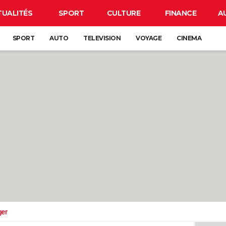
TUALITÉS
SPORT
CULTURE
FINANCE
A
SPORT
AUTO
TELEVISION
VOYAGE
CINEMA
ger