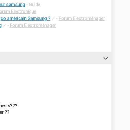
teur samsung
- Guide
orum Electronique
rigo américain Samsung ?
✓
-
Forum Electroménager
g
✓
-
Forum Electroménager
hes <???
er ??