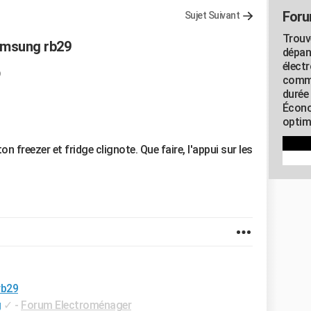
Foru
Sujet Suivant
Trouv
amsung rb29
dépan
élect
commu
durée
Écono
optimi
 freezer et fridge clignote. Que faire, l'appui sur les
rb29
g
✓
-
Forum Electroménager