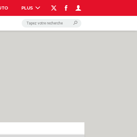
UTO
PLUS
AUTO
HIGH-TECH
BRICOLAGE
WEEK-END
LIFESTYLE
SANTE
VOYAGE
PHOTO
GUIDES D'ACHAT
BONS PLANS
CARTE DE VOEUX
DICTIONNAIRE
PROGRAMME TV
COPAINS D'AVANT
AVIS DE DÉCÈS
FORUM
Connexion
S'inscrire
Rechercher