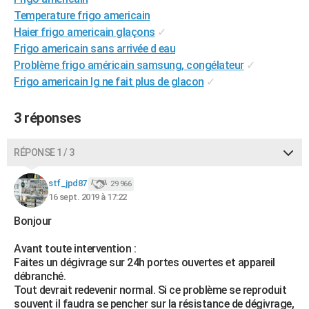
City break
Voyage de noces
Climat
Destinations
Voyage nature
Forum
+
Temperature frigo americain
PHOTO
Haier frigo americain glaçons
✓
GUIDES D'ACHAT
Frigo americain sans arrivée d eau
Problème frigo américain samsung, congélateur
✓
BONS PLANS
Frigo americain lg ne fait plus de glacon
✓
CARTE DE VOEUX
3 réponses
Carte Bonne année
Carte Pâques
Carte de Noël
Carte Saint-Valentin
Carte d'anniversaire
DICTIONNAIRE
RÉPONSE 1 / 3
Biographies
Expressions
Dictionnaire
Citations
Proverbes
PROGRAMME TV
stf_jpd87
COPAINS D'AVANT
29 966
16 sept. 2019 à 17:22
Se connecter
Collèges
Universités
Service militaire
S'inscrire
Lycées
Primaires
Entreprises
Avis de recherche
AVIS DE DÉCÈS
Bonjour
FORUM
Avant toute intervention :
Faites un dégivrage sur 24h portes ouvertes et appareil
Lifestyle
Sport
Television
Cinema
Bricolage
Culture
Auto
Voyage
débranché.
Tout devrait redevenir normal. Si ce problème se reproduit
souvent il faudra se pencher sur la résistance de dégivrage,