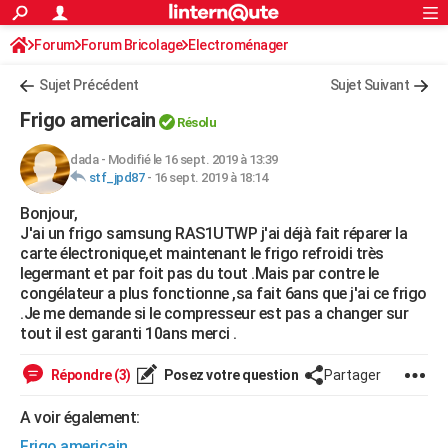
ACTUALITÉS
Forum
Forum Bricolage
Connexion
Electroménager
S'inscrire
Rechercher
Société
Education
Villes
Politique
Faits Divers
Monde
+
SPORT
Sujet Précédent
Sujet Suivant
Football
Cyclisme
Forum
Coupe du monde 2026
Tennis
Rugby
CULTURE
Frigo americain
Résolu
TNT
Cinéma
Musique
Programme TV
Streaming
Sorties cinéma
+
FINANCE
dada
-
Modifié le 16 sept. 2019 à 13:39
stf_jpd87
-
16 sept. 2019 à 18:14
Impôts
Immobilier
Banque
Crédit
Retraite
Epargne
Risques naturels par ville
Assurance
AUTO
Bonjour,
Réserver un essai
Berlines
Forum auto
Essais
Citadines
SUV
+
HIGH-TECH
J'ai un frigo samsung RAS1UTWP j'ai déjà fait réparer la
carte électronique,et maintenant le frigo refroidi très
Meilleur smartphone
Ordinateurs
Guide high-tech
Mobiles
Internet
Jeux vidéo
+
BRICOLAGE
legermant et par foit pas du tout .Mais par contre le
congélateur a plus fonctionne ,sa fait 6ans que j'ai ce frigo
Aménagement intérieur
Cuisine
Jardinage
+
Forum
Extérieur
Salle de bains
Rangement
WEEK-END
.Je me demande si le compresseur est pas a changer sur
tout il est garanti 10ans merci .
Escapades
Expositions
Week-end nature
Guides de France
Patrimoine
Musées
+
LIFESTYLE
Répondre (3)
Posez votre question
Partager
Bien-être
Mode
+
Art de vivre
Loisirs
Modes de vie
SANTE
A voir également:
Guide de la santé
Médicaments
+
Alimentation
Maladies
Sommeil
VOYAGE
Frigo americain