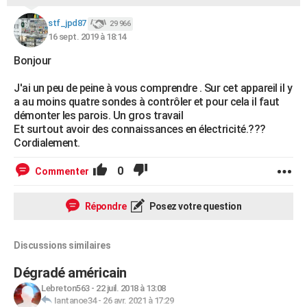
stf_jpd87
29 966
16 sept. 2019 à 18:14
Bonjour
J'ai un peu de peine à vous comprendre . Sur cet appareil il y
a au moins quatre sondes à contrôler et pour cela il faut
démonter les parois. Un gros travail
Et surtout avoir des connaissances en électricité.???
Cordialement.
0
Commenter
Répondre
Posez votre question
Discussions similaires
Dégradé américain
Lebreton563
-
22 juil. 2018 à 13:08
Iantanoe34
-
26 avr. 2021 à 17:29