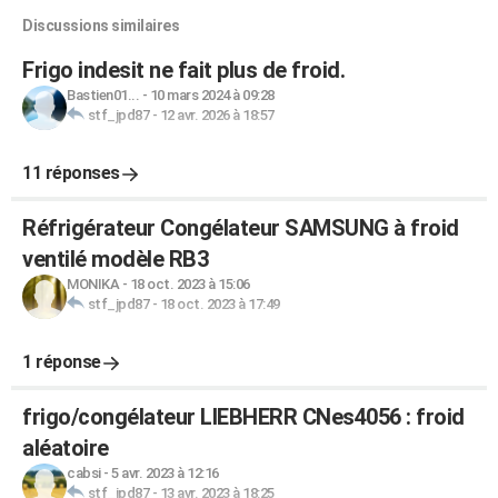
Discussions similaires
Frigo indesit ne fait plus de froid.
Bastien01...
-
10 mars 2024 à 09:28
stf_jpd87
-
12 avr. 2026 à 18:57
11 réponses
Réfrigérateur Congélateur SAMSUNG à froid
ventilé modèle RB3
MONIKA
-
18 oct. 2023 à 15:06
stf_jpd87
-
18 oct. 2023 à 17:49
1 réponse
frigo/congélateur LIEBHERR CNes4056 : froid
aléatoire
cabsi
-
5 avr. 2023 à 12:16
stf_jpd87
-
13 avr. 2023 à 18:25