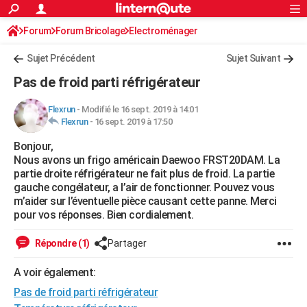
ACTUALITÉS
Forum
Forum Bricolage
Connexion
Electroménager
S'inscrire
Rechercher
Société
Education
Villes
Politique
Faits Divers
Monde
+
SPORT
Sujet Précédent
Sujet Suivant
Football
Cyclisme
Forum
Coupe du monde 2026
Tennis
Rugby
CULTURE
Pas de froid parti réfrigérateur
TNT
Cinéma
Musique
Programme TV
Streaming
Sorties cinéma
+
FINANCE
Flexrun
-
Modifié le 16 sept. 2019 à 14:01
Flexrun
-
16 sept. 2019 à 17:50
Impôts
Immobilier
Banque
Crédit
Retraite
Epargne
Risques naturels par ville
Assurance
AUTO
Bonjour,
Réserver un essai
Berlines
Forum auto
Essais
Citadines
SUV
+
HIGH-TECH
Nous avons un frigo américain Daewoo FRST20DAM. La
partie droite réfrigérateur ne fait plus de froid. La partie
Meilleur smartphone
Ordinateurs
Guide high-tech
Mobiles
Internet
Jeux vidéo
+
BRICOLAGE
gauche congélateur, a l’air de fonctionner. Pouvez vous
m’aider sur l’éventuelle pièce causant cette panne. Merci
Aménagement intérieur
Cuisine
Jardinage
+
Forum
Extérieur
Salle de bains
Rangement
WEEK-END
pour vos réponses. Bien cordialement.
Escapades
Expositions
Week-end nature
Guides de France
Patrimoine
Musées
+
LIFESTYLE
Répondre (1)
Partager
Bien-être
Mode
+
Art de vivre
Loisirs
Modes de vie
SANTE
A voir également:
Pas de froid parti réfrigérateur
Guide de la santé
Médicaments
+
Alimentation
Maladies
Sommeil
VOYAGE