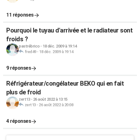
11 réponses
Pourquoi le tuyau d'arrivée et le radiateur sont
froids ?
pastrébrico
-
18 déc. 2009 à 19:14
fred49
-
18 déc. 2009 à 19:14
9 réponses
Réfrigérateur/congélateur BEKO qui en fait
plus de froid
zert13
-
26 août 2022 à 13:15
zert13
-
26 août 2022 à 20:08
4 réponses