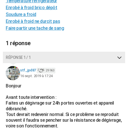
Température réfrigérateur
City break
Voyage de noces
Climat
Destinations
Voyage nature
Forum
+
PHOTO
Enrobé à froid brico dépôt
Soudure a froid
GUIDES D'ACHAT
Enrobé à froid ne durcit pas
Faire partir une tache de sang
BONS PLANS
CARTE DE VOEUX
1 réponse
Carte Bonne année
Carte Pâques
Carte de Noël
Carte Saint-Valentin
Carte d'anniversaire
DICTIONNAIRE
RÉPONSE 1 / 1
Biographies
Expressions
Dictionnaire
Citations
Proverbes
PROGRAMME TV
stf_jpd87
29 963
16 sept. 2019 à 17:24
COPAINS D'AVANT
Bonjour
Se connecter
Collèges
Universités
Service militaire
S'inscrire
Lycées
Primaires
Entreprises
Avis de recherche
AVIS DE DÉCÈS
Avant toute intervention :
FORUM
Faites un dégivrage sur 24h portes ouvertes et appareil
débranché.
Lifestyle
Sport
Television
Cinema
Bricolage
Culture
Auto
Voyage
Tout devrait redevenir normal. Si ce problème se reproduit
souvent il faudra se pencher sur la résistance de dégivrage,
voire son fonctionnement.