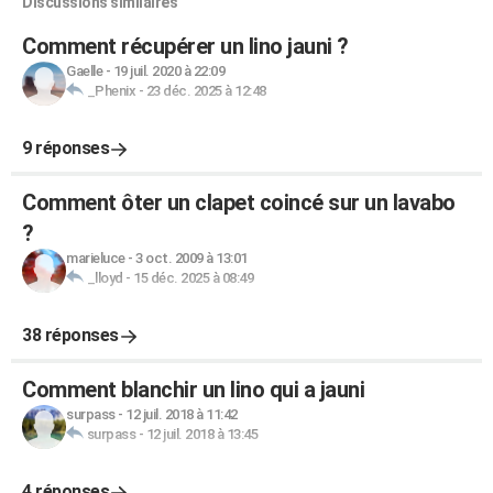
Discussions similaires
Comment récupérer un lino jauni ?
Gaelle
-
19 juil. 2020 à 22:09
_Phenix
-
23 déc. 2025 à 12:48
9 réponses
Comment ôter un clapet coincé sur un lavabo
?
marieluce
-
3 oct. 2009 à 13:01
_lloyd
-
15 déc. 2025 à 08:49
38 réponses
Comment blanchir un lino qui a jauni
surpass
-
12 juil. 2018 à 11:42
surpass
-
12 juil. 2018 à 13:45
4 réponses