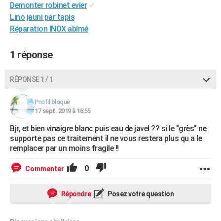
Demonter robinet evier
✓
City break
Voyage de noces
Climat
Destinations
Voyage nature
Forum
+
PHOTO
Lino jauni par tapis
Réparation INOX abîmé
GUIDES D'ACHAT
BONS PLANS
1 réponse
CARTE DE VOEUX
RÉPONSE 1 / 1
Carte Bonne année
Carte Pâques
Carte de Noël
Carte Saint-Valentin
Carte d'anniversaire
DICTIONNAIRE
Profil bloqué
Biographies
Expressions
Dictionnaire
Citations
Proverbes
17 sept. 2019 à 16:55
PROGRAMME TV
Bjr, et bien vinaigre blanc puis eau de javel ?? si le "grès" ne
COPAINS D'AVANT
supporte pas ce traitement il ne vous restera plus qu a le
remplacer par un moins fragile !!
Se connecter
Collèges
Universités
Service militaire
S'inscrire
Lycées
Primaires
Entreprises
Avis de recherche
AVIS DE DÉCÈS
0
Commenter
FORUM
Lifestyle
Sport
Television
Cinema
Bricolage
Culture
Auto
Voyage
Répondre
Posez votre question