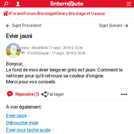
ACTUALITÉS
Forum
Forum Bricolage
Connexion
Divers bricolage et travaux
S'inscrire
Rechercher
Société
Education
Villes
Politique
Faits Divers
Monde
+
SPORT
Sujet Précédent
Sujet Suivant
Football
Cyclisme
Forum
Coupe du monde 2026
Tennis
Rugby
CULTURE
Evier jauni
TNT
Cinéma
Musique
Programme TV
Streaming
Sorties cinéma
+
FINANCE
mimi
-
Modifié le 17 sept. 2019 à 13:36
Profil bloqué -
17 sept. 2019 à 16:55
Impôts
Immobilier
Banque
Crédit
Retraite
Epargne
Risques naturels par ville
Assurance
AUTO
Bonjour,
Réserver un essai
Berlines
Forum auto
Essais
Citadines
SUV
+
HIGH-TECH
Le fond de mon évier beige en grès est jauni. Comment le
nettoyer pour qu'il retrouve sa couleur d'origine.
Meilleur smartphone
Ordinateurs
Guide high-tech
Mobiles
Internet
Jeux vidéo
+
BRICOLAGE
Merci pour vos conseils.
Aménagement intérieur
Cuisine
Jardinage
+
Forum
Extérieur
Salle de bains
Rangement
WEEK-END
Répondre (1)
Partager
Escapades
Expositions
Week-end nature
Guides de France
Patrimoine
Musées
+
LIFESTYLE
A voir également:
Evier jauni
Bien-être
Mode
+
Art de vivre
Loisirs
Modes de vie
SANTE
Déboucher évier
Guide de la santé
Médicaments
+
Alimentation
Maladies
Sommeil
VOYAGE
Évier inox taché acide
✓