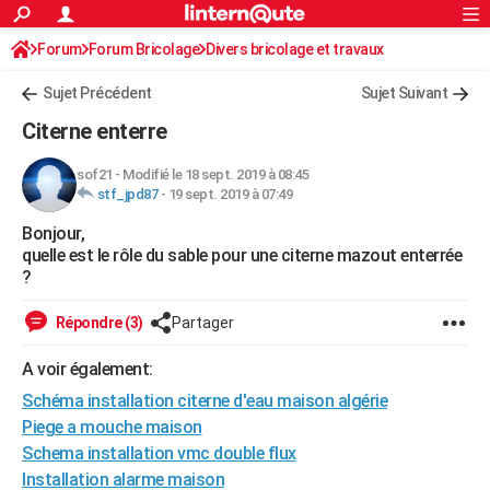
ACTUALITÉS
Forum
Forum Bricolage
Connexion
Divers bricolage et travaux
S'inscrire
Rechercher
Société
Education
Villes
Politique
Faits Divers
Monde
+
SPORT
Sujet Précédent
Sujet Suivant
Football
Cyclisme
Forum
Coupe du monde 2026
Tennis
Rugby
CULTURE
Citerne enterre
TNT
Cinéma
Musique
Programme TV
Streaming
Sorties cinéma
+
FINANCE
sof21
-
Modifié le 18 sept. 2019 à 08:45
stf_jpd87
-
19 sept. 2019 à 07:49
Impôts
Immobilier
Banque
Crédit
Retraite
Epargne
Risques naturels par ville
Assurance
AUTO
Bonjour,
Réserver un essai
Berlines
Forum auto
Essais
Citadines
SUV
+
HIGH-TECH
quelle est le rôle du sable pour une citerne mazout enterrée
?
Meilleur smartphone
Ordinateurs
Guide high-tech
Mobiles
Internet
Jeux vidéo
+
BRICOLAGE
Répondre (3)
Partager
Aménagement intérieur
Cuisine
Jardinage
+
Forum
Extérieur
Salle de bains
Rangement
WEEK-END
A voir également:
Escapades
Expositions
Week-end nature
Guides de France
Patrimoine
Musées
+
LIFESTYLE
Schéma installation citerne d'eau maison algérie
Bien-être
Mode
+
Art de vivre
Loisirs
Modes de vie
Piege a mouche maison
SANTE
Schema installation vmc double flux
Guide de la santé
Médicaments
+
Alimentation
Maladies
Sommeil
VOYAGE
Installation alarme maison