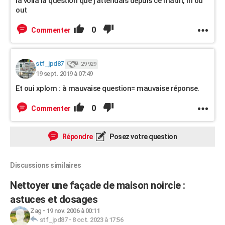
là voila la question que j'attendais depuis ce matin, in ou
out
0
Commenter
stf_jpd87
29 929
19 sept. 2019 à 07:49
Et oui xplom : à mauvaise question= mauvaise réponse.
0
Commenter
Répondre
Posez votre question
Discussions similaires
Nettoyer une façade de maison noircie :
astuces et dosages
Zag
-
19 nov. 2006 à 00:11
stf_jpd87
-
8 oct. 2023 à 17:56