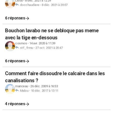
Lisou
-
8 déc. 2021 à 12:29
docchaudiere
-
8 déc. 2021 à 20:07
6 réponses
Bouchon lavabo ne se debloque pas meme
avec la tige en-dessous
cosmos
-
14 avr. 2020 à 11:39
stf_frmu
-
27 oct. 2021 à 20:47
6 réponses
Comment faire dissoudre le calcaire dans les
canalisations ?
manceau
-
26 déc. 2009 à 16:53
Malou
-
10 déc. 2017 à 13:11
4 réponses