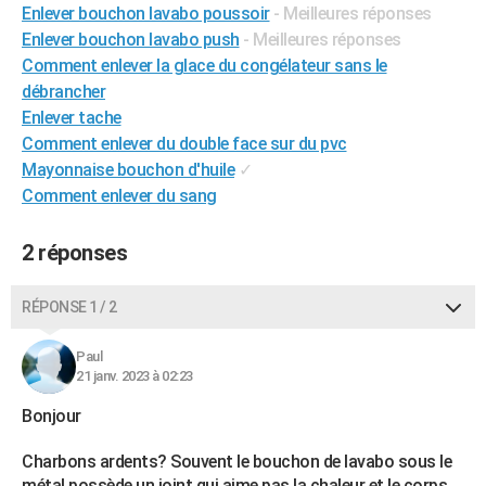
Enlever bouchon lavabo poussoir
- Meilleures réponses
City break
Voyage de noces
Climat
Destinations
Voyage nature
Forum
+
PHOTO
Enlever bouchon lavabo push
- Meilleures réponses
Comment enlever la glace du congélateur sans le
GUIDES D'ACHAT
débrancher
BONS PLANS
Enlever tache
Comment enlever du double face sur du pvc
CARTE DE VOEUX
Mayonnaise bouchon d'huile
✓
Comment enlever du sang
Carte Bonne année
Carte Pâques
Carte de Noël
Carte Saint-Valentin
Carte d'anniversaire
DICTIONNAIRE
Biographies
Expressions
Dictionnaire
Citations
Proverbes
PROGRAMME TV
2 réponses
COPAINS D'AVANT
RÉPONSE 1 / 2
Se connecter
Collèges
Universités
Service militaire
S'inscrire
Lycées
Primaires
Entreprises
Avis de recherche
AVIS DE DÉCÈS
Paul
21 janv. 2023 à 02:23
FORUM
Bonjour
Lifestyle
Sport
Television
Cinema
Bricolage
Culture
Auto
Voyage
Charbons ardents? Souvent le bouchon de lavabo sous le
métal possède un joint qui aime pas la chaleur et le corps