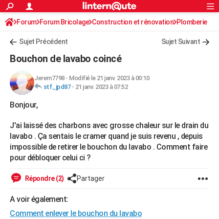
ACTUALITÉS
Forum
Forum Bricolage
Connexion
Construction et rénovation
S'inscrire
Plomberie
Rechercher
Société
Education
Villes
Politique
Faits Divers
Monde
+
SPORT
Sujet Précédent
Sujet Suivant
Football
Cyclisme
Forum
Coupe du monde 2026
Tennis
Rugby
CULTURE
Bouchon de lavabo coincé
TNT
Cinéma
Musique
Programme TV
Streaming
Sorties cinéma
+
FINANCE
Jerem7798
-
Modifié le 21 janv. 2023 à 00:10
stf_jpd87
-
21 janv. 2023 à 07:52
Impôts
Immobilier
Banque
Crédit
Retraite
Epargne
Risques naturels par ville
Assurance
AUTO
Bonjour,
Réserver un essai
Berlines
Forum auto
Essais
Citadines
SUV
+
HIGH-TECH
J'ai laissé des charbons avec grosse chaleur sur le drain du
Meilleur smartphone
Ordinateurs
Guide high-tech
Mobiles
Internet
Jeux vidéo
+
BRICOLAGE
lavabo . Ça sentais le cramer quand je suis revenu , depuis
impossible de retirer le bouchon du lavabo . Comment faire
Aménagement intérieur
Cuisine
Jardinage
+
Forum
Extérieur
Salle de bains
Rangement
WEEK-END
pour débloquer celui ci ?
Escapades
Expositions
Week-end nature
Guides de France
Patrimoine
Musées
+
LIFESTYLE
Répondre (2)
Partager
Bien-être
Mode
+
Art de vivre
Loisirs
Modes de vie
SANTE
A voir également:
Guide de la santé
Médicaments
+
Alimentation
Maladies
Sommeil
VOYAGE
Comment enlever le bouchon du lavabo