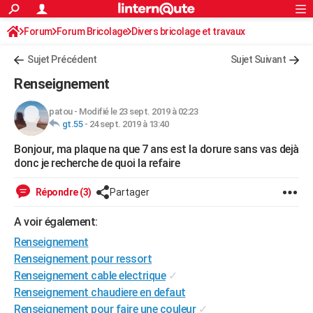
ACTUALITÉS
Forum
Forum Bricolage
Connexion
Divers bricolage et travaux
S'inscrire
Rechercher
Société
Education
Villes
Politique
Faits Divers
Monde
+
SPORT
Sujet Précédent
Sujet Suivant
Football
Cyclisme
Forum
Coupe du monde 2026
Tennis
Rugby
CULTURE
Renseignement
TNT
Cinéma
Musique
Programme TV
Streaming
Sorties cinéma
+
FINANCE
patou
-
Modifié le 23 sept. 2019 à 02:23
gt.55
-
24 sept. 2019 à 13:40
Impôts
Immobilier
Banque
Crédit
Retraite
Epargne
Risques naturels par ville
Assurance
AUTO
Bonjour, ma plaque na que 7 ans est la dorure sans vas dejà
Réserver un essai
Berlines
Forum auto
Essais
Citadines
SUV
+
HIGH-TECH
donc je recherche de quoi la refaire
Meilleur smartphone
Ordinateurs
Guide high-tech
Mobiles
Internet
Jeux vidéo
+
BRICOLAGE
Répondre (3)
Partager
Aménagement intérieur
Cuisine
Jardinage
+
Forum
Extérieur
Salle de bains
Rangement
WEEK-END
A voir également:
Escapades
Expositions
Week-end nature
Guides de France
Patrimoine
Musées
+
Renseignement
LIFESTYLE
Renseignement pour ressort
Bien-être
Mode
+
Art de vivre
Loisirs
Modes de vie
SANTE
Renseignement cable electrique
✓
Renseignement chaudiere en defaut
Guide de la santé
Médicaments
+
Alimentation
Maladies
Sommeil
VOYAGE
Renseignement pour faire une couleur
✓