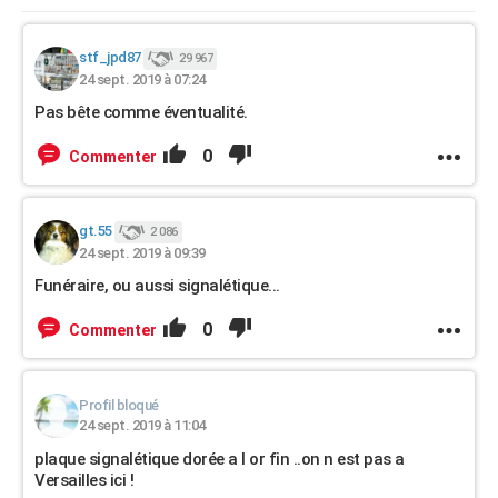
stf_jpd87
29 967
24 sept. 2019 à 07:24
Pas bête comme éventualité.
0
Commenter
gt.55
2 086
24 sept. 2019 à 09:39
Funéraire, ou aussi signalétique...
0
Commenter
Profil bloqué
24 sept. 2019 à 11:04
plaque signalétique dorée a l or fin ..on n est pas a
Versailles ici !