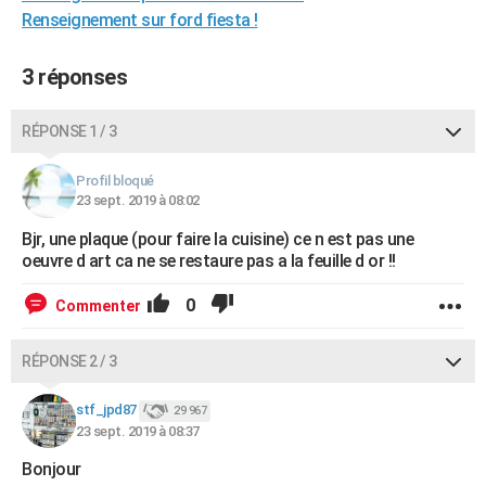
Renseignement sur ford fiesta !
City break
Voyage de noces
Climat
Destinations
Voyage nature
Forum
+
PHOTO
GUIDES D'ACHAT
3 réponses
BONS PLANS
RÉPONSE 1 / 3
CARTE DE VOEUX
Profil bloqué
Carte Bonne année
Carte Pâques
Carte de Noël
Carte Saint-Valentin
Carte d'anniversaire
23 sept. 2019 à 08:02
DICTIONNAIRE
Bjr, une plaque (pour faire la cuisine) ce n est pas une
Biographies
Expressions
Dictionnaire
Citations
Proverbes
PROGRAMME TV
oeuvre d art ca ne se restaure pas a la feuille d or !!
COPAINS D'AVANT
0
Commenter
Se connecter
Collèges
Universités
Service militaire
S'inscrire
Lycées
Primaires
Entreprises
Avis de recherche
AVIS DE DÉCÈS
RÉPONSE 2 / 3
FORUM
stf_jpd87
29 967
Lifestyle
Sport
Television
Cinema
Bricolage
Culture
Auto
Voyage
23 sept. 2019 à 08:37
Bonjour