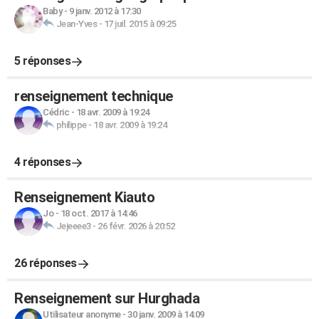
Baby
-
9 janv. 2012 à 17:30
Jean-Yves
-
17 juil. 2015 à 09:25
5 réponses
renseignement technique
Cédric
-
18 avr. 2009 à 19:24
philippe
-
18 avr. 2009 à 19:24
4 réponses
Renseignement Kiauto
Jo
-
18 oct. 2017 à 14:46
Jejeeee3
-
26 févr. 2026 à 20:52
26 réponses
Renseignement sur Hurghada
Utilisateur anonyme
-
30 janv. 2009 à 14:09