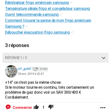
Réinitialiser frigo américain samsung
✓
City break
Voyage de noces
Climat
Destinations
Voyage nature
Forum
+
PHOTO
Température idéale frigo et congélateur samsung
Ouvrir telecommande samsung
✓
GUIDES D'ACHAT
Comment trouver la panne de mon frigo américain
BONS PLANS
Samsung ?
✓
Déboucher évacuation frigo samsung
✓
CARTE DE VOEUX
3 réponses
Carte Bonne année
Carte Pâques
Carte de Noël
Carte Saint-Valentin
Carte d'anniversaire
DICTIONNAIRE
Biographies
Expressions
Dictionnaire
Citations
Proverbes
PROGRAMME TV
RÉPONSE 1 / 3
COPAINS D'AVANT
stf_jpd87
29 965
18 nov. 2019 à 22:47
Se connecter
Collèges
Universités
Service militaire
S'inscrire
Lycées
Primaires
Entreprises
Avis de recherche
AVIS DE DÉCÈS
+14° ce n'est pas la même chose .
FORUM
Si le moteur tourne en continu, très certainement un
problème de gaz donc voir un SAV 300/400 €
Lifestyle
Sport
Television
Cinema
Bricolage
Culture
Auto
Voyage
Cordialement.
1
Commenter