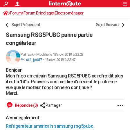
ACTUALITÉS
Forum
Forum Bricolage
Connexion
Electroménager
S'inscrire
Rechercher
Société
Education
Villes
Politique
Faits Divers
Monde
+
SPORT
Sujet Précédent
Sujet Suivant
Football
Cyclisme
Forum
Coupe du monde 2026
Tennis
Rugby
CULTURE
Samsung RSG5PUBC panne partie
TNT
Cinéma
Musique
Programme TV
Streaming
Sorties cinéma
+
congélateur
FINANCE
Impôts
Immobilier
Banque
Crédit
Retraite
Epargne
Risques naturels par ville
Assurance
AUTO
Patrack
-
Modifié le 18 nov. 2019 à 22:23
stf_jpd87
-
18 nov. 2019 à 22:47
Réserver un essai
Berlines
Forum auto
Essais
Citadines
SUV
+
HIGH-TECH
Bonjour,
Mon frigo americain Samsung RSG5PUBC ne refroidit plus
Meilleur smartphone
Ordinateurs
Guide high-tech
Mobiles
Internet
Jeux vidéo
+
BRICOLAGE
il est à 14°c. Pouvez-vous me dire d'où vient le problème
vue que le moteur fonctionne en continue ?
Aménagement intérieur
Cuisine
Jardinage
+
Forum
Extérieur
Salle de bains
Rangement
WEEK-END
Merci.
Escapades
Expositions
Week-end nature
Guides de France
Patrimoine
Musées
+
LIFESTYLE
Répondre (3)
Partager
Bien-être
Mode
+
Art de vivre
Loisirs
Modes de vie
SANTE
A voir également:
Guide de la santé
Médicaments
+
Alimentation
Maladies
Sommeil
VOYAGE
Refrigerateur americain samsung rsg5pubc