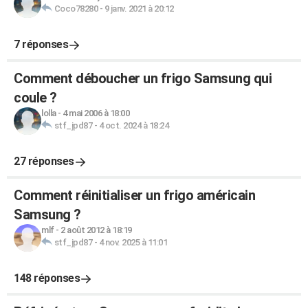
Coco78280
-
9 janv. 2021 à 20:12
7 réponses
Comment déboucher un frigo Samsung qui
coule ?
lolla
-
4 mai 2006 à 18:00
stf_jpd87
-
4 oct. 2024 à 18:24
27 réponses
Comment réinitialiser un frigo américain
Samsung ?
mlf
-
2 août 2012 à 18:19
stf_jpd87
-
4 nov. 2025 à 11:01
148 réponses