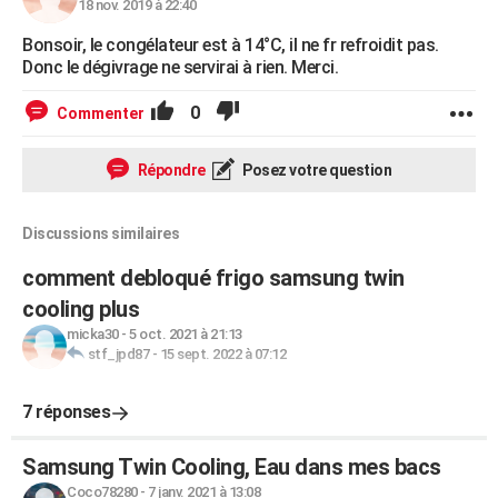
18 nov. 2019 à 22:40
Bonsoir, le congélateur est à 14°C, il ne fr refroidit pas.
Donc le dégivrage ne servirai à rien. Merci.
0
Commenter
Répondre
Posez votre question
Discussions similaires
comment debloqué frigo samsung twin
cooling plus
micka30
-
5 oct. 2021 à 21:13
stf_jpd87
-
15 sept. 2022 à 07:12
7 réponses
Samsung Twin Cooling, Eau dans mes bacs
Coco78280
-
7 janv. 2021 à 13:08