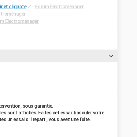
inet clignote
✓
-
Forum Electroménager
ctroménager
m Electroménager
tervention, sous garantie.
des sont affichés. Faites cet essai: basculer votre
ites un essai s'il repart , vous avez une fuite.