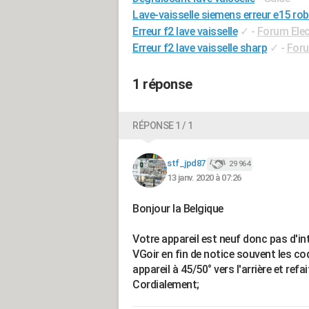
Lave-vaisselle siemens erreur e15 rob
Erreur f2 lave vaisselle
✓
-
Forum Ele
Erreur f2 lave vaisselle sharp
✓
-
Foru
1 réponse
RÉPONSE 1 / 1
stf_jpd87
29 964
13 janv. 2020 à 07:26
Bonjour la Belgique
Votre appareil est neuf donc pas d'in
VGoir en fin de notice souvent les co
appareil à 45/50° vers l'arrière et refa
Cordialement;