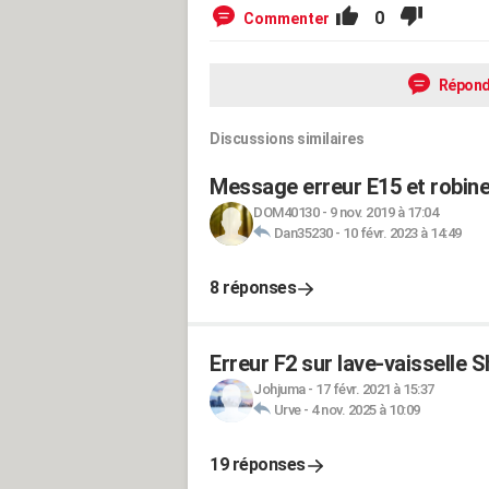
0
Commenter
Répond
Discussions similaires
Message erreur E15 et robinet
DOM40130
-
9 nov. 2019 à 17:04
Dan35230
-
10 févr. 2023 à 14:49
8 réponses
Erreur F2 sur lave-vaisselle 
Johjuma
-
17 févr. 2021 à 15:37
Urve
-
4 nov. 2025 à 10:09
19 réponses