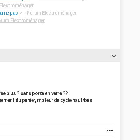
Electroménager
ourne pas
✓
-
Forum Electroménager
rum Electroménager
ne plus ? sans porte en verre ??
nnement du panier, moteur de cycle haut/bas