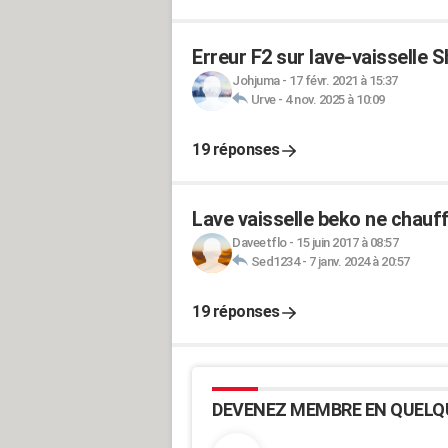
Erreur F2 sur lave-vaisselle 
Johjuma
-
17 févr. 2021 à 15:37
Urve
-
4 nov. 2025 à 10:09
19 réponses
Lave vaisselle beko ne chauf
Daveetflo
-
15 juin 2017 à 08:57
Sed1234
-
7 janv. 2024 à 20:57
19 réponses
DEVENEZ MEMBRE EN QUELQ