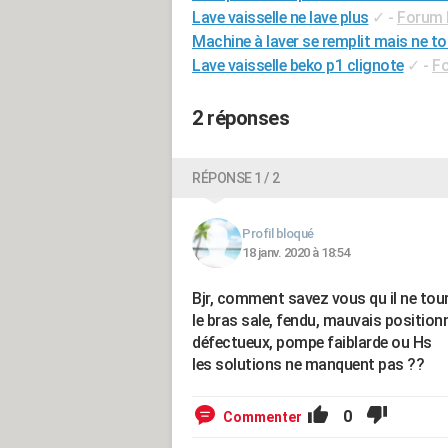
Lave vaisselle ne lave plus
✓
-
Forum 
Machine à laver se remplit mais ne t
Lave vaisselle beko p1 clignote
✓
-
Fo
2 réponses
RÉPONSE 1 / 2
Profil bloqué
18 janv. 2020 à 18:54
Bjr, comment savez vous qu il ne tour
le bras sale, fendu, mauvais positio
défectueux, pompe faiblarde ou Hs
les solutions ne manquent pas ??
0
Commenter