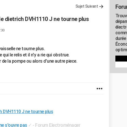
Foru
Sujet Suivant
Trouv
 de dietrich DVH1110 J ne tourne plus
dépan
élect
7:30
commu
durée
Écono
aisselle ne tourne plus.
optimi
ui le relis et il n'y a rie qui obstrue.
r de la pompe ou alors d'une autre piece.
ich DVH1110 J ne tourne plus
ne s'ouvre pas
✓
-
Forum Electroménager