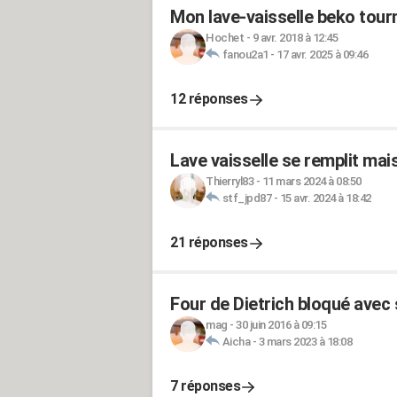
Mon lave-vaisselle beko tour
Hochet
-
9 avr. 2018 à 12:45
fanou2a1
-
17 avr. 2025 à 09:46
12 réponses
Lave vaisselle se remplit mai
Thierryl83
-
11 mars 2024 à 08:50
stf_jpd87
-
15 avr. 2024 à 18:42
21 réponses
Four de Dietrich bloqué avec
mag
-
30 juin 2016 à 09:15
Aicha
-
3 mars 2023 à 18:08
7 réponses