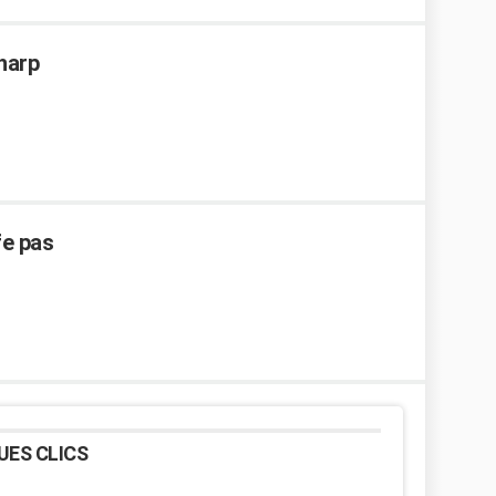
Sharp
fe pas
UES CLICS