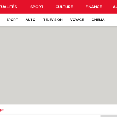
TUALITÉS
SPORT
CULTURE
FINANCE
A
SPORT
AUTO
TELEVISION
VOYAGE
CINEMA
ger