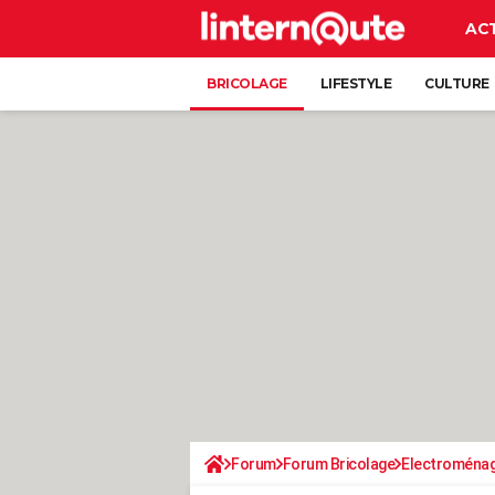
AC
BRICOLAGE
LIFESTYLE
CULTURE
Forum
Forum Bricolage
Electroména