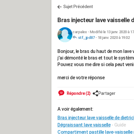
Sujet Précédent
Bras injecteur lave vaisselle
carpalex
-
Modifié le 13 janv. 2020 à 1
stf_jpd87
-
18 janv. 2020 à 19:02
Bonjour, le bras du haut de mon lave v
j'ai démonté le bras et tout le système q
Pouvez vous me dire si cela peut veni
merci de votre réponse
Répondre (2)
Partager
A voir également:
Bras injecteur lave vaisselle de dietr
Dégraissant lave vaisselle
- Guide
Compartiment pastille lave-vaisselle 