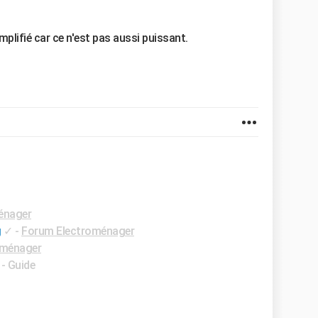
plifié car ce n'est pas aussi puissant.
énager
g
✓
-
Forum Electroménager
oménager
- Guide