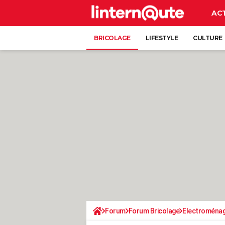
AC
BRICOLAGE
LIFESTYLE
CULTURE
Forum
Forum Bricolage
Electroména