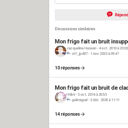
Répond
Discussions similaires
Mon frigo fait un bruit insupp
Jacqueline Hassen
-
4 oct. 2010 à 20:02
stf_jpd87
-
1 nov. 2023 à 09:47
10 réponses
Mon frigo fait un bruit de cl
H6b6
-
3 oct. 2016 à 20:53
galimiguel
-
2 déc. 2025 à 11:11
14 réponses