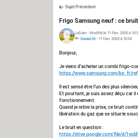
Sujet Précédent
Frigo Samsung neuf : ce bruit
LeDam
-
Modifié le 11 févr. 2020 à 10:
Daniel 26
-
11 févr. 2020 à 10:58
Bonjour,
Je viens d'acheter un combi frigo-
https://www.samsung.com/be_fr/refri
Il est sensé être l'un des plus silenc
Et pourtant, je suis assez déçu car 
fonctionnement.
Quand je retire la prise, ce bruit cont
libération du gaz que se situe le souci
Le bruit en question :
https://drive.google.com/file/d/1