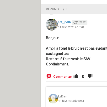
RÉPONSE 1 / 1
stf_jpd87
29 961
11 févr. 2020 à 10:40
Bonjour
Ampli à fond le bruit n'est pas évidant
castagnettes.
Il est neuf faire venir le SAV
Cordialement.
0
Commenter
LeDam
11 févr. 2020 à 10:51