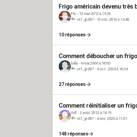
Frigo américain devenu très 
Flo
-
15 mai 2012 à 19:26
stf_jpd87
-
15 nov. 2016 à 14:48
10 réponses
Comment déboucher un frigo
lolla
-
4 mai 2006 à 18:00
stf_jpd87
-
4 oct. 2024 à 18:24
27 réponses
Comment réinitialiser un fri
mlf
-
2 août 2012 à 18:19
stf_jpd87
-
4 nov. 2025 à 11:01
148 réponses