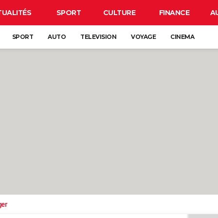
TUALITÉS
SPORT
CULTURE
FINANCE
A
SPORT
AUTO
TELEVISION
VOYAGE
CINEMA
ger