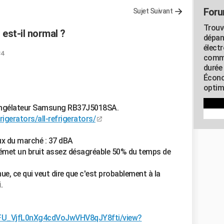
Foru
Sujet Suivant
Trouv
 est-il normal ?
dépan
élect
34
commu
durée
Écono
optimi
congélateur Samsung RB37J5018SA.
gerators/all-refrigerators/
ieux du marché : 37 dBA
il émet un bruit assez désagréable 50% du temps de
inue, ce qui veut dire que c'est probablement à la
.
yubFU_VjfL0nXg4cdVoJwVHV8qJY8fti/view?