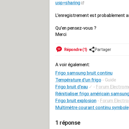
usp=sharing
L'enregistrement est probablement am
Qu'en pensez-vous ?
Merci
Répondre (1)
Partager
A voir également:
Frigo samsung bruit continu
Température d'un frigo
- Guide
Frigo bruit d'eau
✓
-
Forum Electrom
Réinitialiser frigo américain samsun
Frigo bruit explosion
-
Forum Electr
Multimètre courant continu symbole
1 réponse