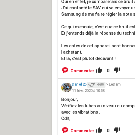
Oui en effet, je comparerais ce bruit 
J'ai contacté le SAV qui va envoyer 
Samsung de me faire régler la note s'i
Ce qui m'ennuie, c'est que ce bruit 
Et j'entends déjà la réponse du techn
Les cotes de cet appareil sont bonnes
l'achetant.
Et là, c'est plutôt décevant !
0
Commenter
Daniel 26
>
LeDam
4 687
11 févr. 2020 à 10:58
Bonjour,
Vérifiez les tubes au niveau du compr
avec les vibrations .
Cdlt,
0
Commenter