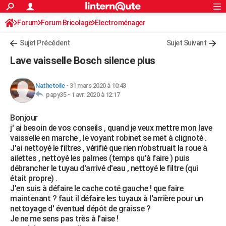
ACTUALITÉS
Forum
Forum Bricolage
Connexion
Electroménager
S'inscrire
Rechercher
Société
Education
Villes
Politique
Faits Divers
Monde
+
SPORT
Sujet Précédent
Sujet Suivant
Football
Cyclisme
Forum
Coupe du monde 2026
Tennis
Rugby
CULTURE
Lave vaisselle Bosch silence plus
TNT
Cinéma
Musique
Programme TV
Streaming
Sorties cinéma
+
FINANCE
Nathetoile
-
31 mars 2020 à 10:43
Impôts
Immobilier
Banque
Crédit
Retraite
Epargne
Risques naturels par ville
Assurance
AUTO
papy35 -
1 avr. 2020 à 12:17
Réserver un essai
Berlines
Forum auto
Essais
Citadines
SUV
+
HIGH-TECH
Bonjour
j' ai besoin de vos conseils , quand je veux mettre mon lave
Meilleur smartphone
Ordinateurs
Guide high-tech
Mobiles
Internet
Jeux vidéo
+
BRICOLAGE
vaisselle en marche , le voyant robinet se met à clignoté .
J'ai nettoyé le filtres , vérifié que rien n'obstruait la roue à
Aménagement intérieur
Cuisine
Jardinage
+
Forum
Extérieur
Salle de bains
Rangement
WEEK-END
ailettes , nettoyé les palmes (temps qu'à faire ) puis
débrancher le tuyau d'arrivé d'eau , nettoyé le filtre (qui
Escapades
Expositions
Week-end nature
Guides de France
Patrimoine
Musées
+
LIFESTYLE
était propre) .
J'en suis à défaire le cache coté gauche ! que faire
Bien-être
Mode
+
Art de vivre
Loisirs
Modes de vie
SANTE
maintenant ? faut il défaire les tuyaux à l'arrière pour un
nettoyage d' éventuel dépôt de graisse ?
Guide de la santé
Médicaments
+
Alimentation
Maladies
Sommeil
VOYAGE
Je ne me sens pas très à l'aise !