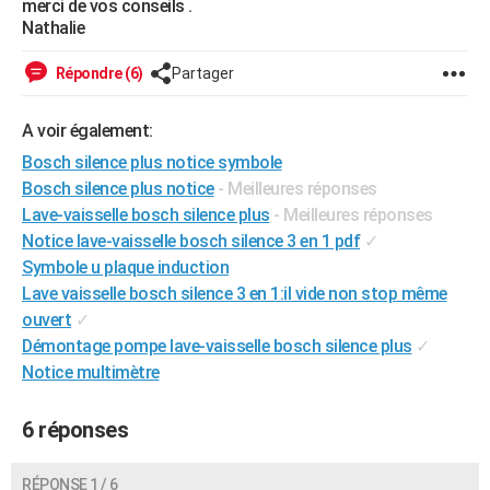
merci de vos conseils .
City break
Voyage de noces
Climat
Destinations
Voyage nature
Forum
+
Nathalie
PHOTO
GUIDES D'ACHAT
Répondre (6)
Partager
BONS PLANS
A voir également:
CARTE DE VOEUX
Bosch silence plus notice symbole
Bosch silence plus notice
- Meilleures réponses
Carte Bonne année
Carte Pâques
Carte de Noël
Carte Saint-Valentin
Carte d'anniversaire
DICTIONNAIRE
Lave-vaisselle bosch silence plus
- Meilleures réponses
Notice lave-vaisselle bosch silence 3 en 1 pdf
✓
Biographies
Expressions
Dictionnaire
Citations
Proverbes
PROGRAMME TV
Symbole u plaque induction
COPAINS D'AVANT
Lave vaisselle bosch silence 3 en 1:il vide non stop même
ouvert
✓
Se connecter
Collèges
Universités
Service militaire
S'inscrire
Lycées
Primaires
Entreprises
Avis de recherche
AVIS DE DÉCÈS
Démontage pompe lave-vaisselle bosch silence plus
✓
Notice multimètre
FORUM
Lifestyle
Sport
Television
Cinema
Bricolage
Culture
Auto
Voyage
6 réponses
RÉPONSE 1 / 6