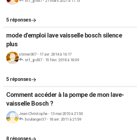
stf_jpd87
-
21 mars 2021 à 17:13
5 réponses
mode d'emploi lave vaisselle bosch silence
plus
stirner007
-
17 avr. 2014 à 16:17
stf_jpd87
-
15 févr. 2018 à 18:09
5 réponses
Comment accéder à la pompe de mon lave-
vaisselle Bosch ?
Jean Christophe
-
13 mai 2010 à 21:50
boulanger37
-
18 avr. 2011 à 21:59
8 réponses