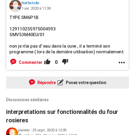
Nathetoile
1 avr. 2020 à 11:38
TYPE SM6P1B
129110255975004593
SMV53M40EU/01
non je n'ai pas d' eau dans la cuve , il a terminé son
programme ( lors de la dernière utilisation) normalement.
0
Commenter
Répondre
Posez votre question
Discussions similaires
interpretations sur fonctionnalités du four
rosieres
jeanine
-
25 sept. 2020 à 12:05