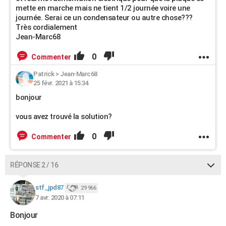
mette en marche mais ne tient 1/2 journée voire une
journée. Serai ce un condensateur ou autre chose???
Très cordialement
Jean-Marc68
0
Commenter
Patrick
>
Jean-Marc68
25 févr. 2021 à 15:34
bonjour
vous avez trouvé la solution?
0
Commenter
RÉPONSE 2 / 16
stf_jpd87
29 966
7 avr. 2020 à 07:11
Bonjour