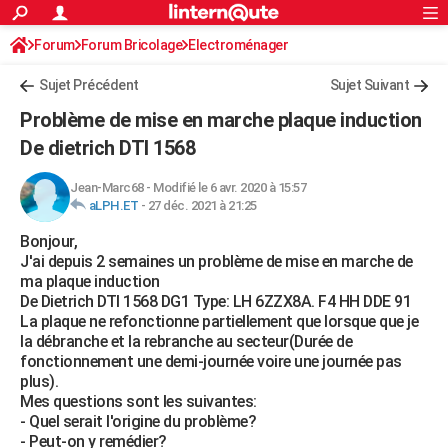
ACTUALITÉS
Forum
Forum Bricolage
Connexion
Electroménager
S'inscrire
Rechercher
Société
Education
Villes
Politique
Faits Divers
Monde
+
SPORT
Sujet Précédent
Sujet Suivant
Football
Cyclisme
Forum
Coupe du monde 2026
Tennis
Rugby
CULTURE
Problème de mise en marche plaque induction
TNT
Cinéma
Musique
Programme TV
Streaming
Sorties cinéma
+
De dietrich DTI 1568
FINANCE
Impôts
Immobilier
Banque
Crédit
Retraite
Epargne
Risques naturels par ville
Assurance
AUTO
Jean-Marc68
-
Modifié le 6 avr. 2020 à 15:57
aLPH.ET
-
27 déc. 2021 à 21:25
Réserver un essai
Berlines
Forum auto
Essais
Citadines
SUV
+
HIGH-TECH
Bonjour,
J'ai depuis 2 semaines un problème de mise en marche de
Meilleur smartphone
Ordinateurs
Guide high-tech
Mobiles
Internet
Jeux vidéo
+
BRICOLAGE
ma plaque induction
De Dietrich DTI 1568 DG1 Type: LH 6ZZX8A. F4 HH DDE 91
Aménagement intérieur
Cuisine
Jardinage
+
Forum
Extérieur
Salle de bains
Rangement
WEEK-END
La plaque ne refonctionne partiellement que lorsque que je
la débranche et la rebranche au secteur(Durée de
Escapades
Expositions
Week-end nature
Guides de France
Patrimoine
Musées
+
LIFESTYLE
fonctionnement une demi-journée voire une journée pas
plus).
Bien-être
Mode
+
Art de vivre
Loisirs
Modes de vie
SANTE
Mes questions sont les suivantes:
- Quel serait l'origine du problème?
Guide de la santé
Médicaments
+
Alimentation
Maladies
Sommeil
VOYAGE
- Peut-on y remédier?