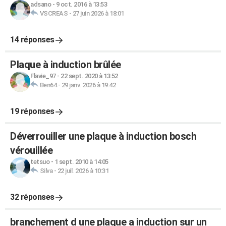
adsano
-
9 oct. 2016 à 13:53
VSCREAS
-
27 juin 2026 à 18:01
14 réponses
Plaque à induction brûlée
Flavie_97
-
22 sept. 2020 à 13:52
Ben64
-
29 janv. 2026 à 19:42
19 réponses
Déverrouiller une plaque à induction bosch
vérouillée
tetsuo
-
1 sept. 2010 à 14:05
Silva
-
22 juil. 2026 à 10:31
32 réponses
branchement d une plaque a induction sur un