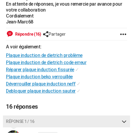
En attente de réponses, je vous remercie par avance pour
City break
Voyage de noces
Climat
Destinations
Voyage nature
Forum
+
PHOTO
votre collaboration
Cordialement
GUIDES D'ACHAT
Jean-Marc68
BONS PLANS
Répondre (16)
Partager
CARTE DE VOEUX
A voir également:
Carte Bonne année
Carte Pâques
Carte de Noël
Carte Saint-Valentin
Carte d'anniversaire
Plaque induction de dietrich problème
DICTIONNAIRE
Plaque induction de dietrich code erreur
Biographies
Expressions
Dictionnaire
Citations
Proverbes
PROGRAMME TV
Réparer plaque induction fissurée
✓
Plaque induction beko verrouillée
COPAINS D'AVANT
Déverrouiller plaque induction neff
✓
Se connecter
Collèges
Universités
Service militaire
S'inscrire
Lycées
Primaires
Entreprises
Avis de recherche
Debloquer plaque induction sauter
✓
AVIS DE DÉCÈS
FORUM
16 réponses
Lifestyle
Sport
Television
Cinema
Bricolage
Culture
Auto
Voyage
RÉPONSE 1 / 16