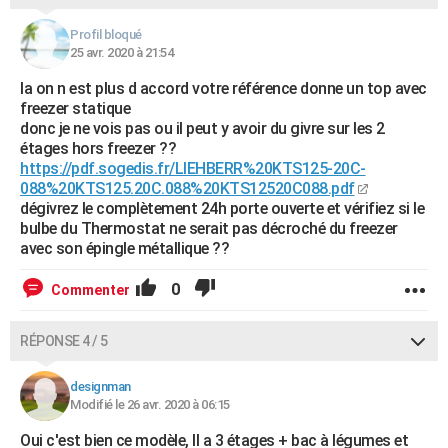
Profil bloqué
25 avr. 2020 à 21:54
la on n est plus d accord votre référence donne un top avec
freezer statique
donc je ne vois pas ou il peut y avoir du givre sur les 2
étages hors freezer ??
https://pdf.sogedis.fr/LIEHBERR%20KTS125-20C-
088%20KTS125.20C.088%20KTS12520C088.pdf
dégivrez le complètement 24h porte ouverte et vérifiez si le
bulbe du Thermostat ne serait pas décroché du freezer
avec son épingle métallique ??
0
Commenter
RÉPONSE 4 / 5
designman
Modifié le 26 avr. 2020 à 06:15
Oui c'est bien ce modèle, Il a 3 étages + bac à légumes et