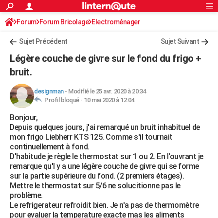
ACTUALITÉS
Forum
Forum Bricolage
Connexion
Electroménager
S'inscrire
Rechercher
Société
Education
Villes
Politique
Faits Divers
Monde
+
SPORT
Sujet Précédent
Sujet Suivant
Football
Cyclisme
Forum
Coupe du monde 2026
Tennis
Rugby
CULTURE
Légère couche de givre sur le fond du frigo +
TNT
Cinéma
Musique
Programme TV
Streaming
Sorties cinéma
+
bruit.
FINANCE
Impôts
Immobilier
Banque
Crédit
Retraite
Epargne
Risques naturels par ville
Assurance
AUTO
designman
-
Modifié le 25 avr. 2020 à 20:34
Profil bloqué -
10 mai 2020 à 12:04
Réserver un essai
Berlines
Forum auto
Essais
Citadines
SUV
+
HIGH-TECH
Bonjour,
Depuis quelques jours, j'ai remarqué un bruit inhabituel de
Meilleur smartphone
Ordinateurs
Guide high-tech
Mobiles
Internet
Jeux vidéo
+
BRICOLAGE
mon frigo Liebherr KTS 125. Comme s'il tournait
continuellement à fond.
Aménagement intérieur
Cuisine
Jardinage
+
Forum
Extérieur
Salle de bains
Rangement
WEEK-END
D'habitude je règle le thermostat sur 1 ou 2. En l'ouvrant je
remarque qu'l y a une légère couche de givre qui se forme
Escapades
Expositions
Week-end nature
Guides de France
Patrimoine
Musées
+
LIFESTYLE
sur la partie supérieure du fond. (2 premiers étages).
Mettre le thermostat sur 5/6 ne solucitionne pas le
Bien-être
Mode
+
Art de vivre
Loisirs
Modes de vie
SANTE
problème.
Le refrigerateur refroidit bien. Je n'a pas de thermomètre
Guide de la santé
Médicaments
+
Alimentation
Maladies
Sommeil
VOYAGE
pour evaluer la temperature exacte mas les aliments