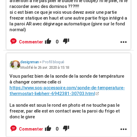
attention a ne pas plier le bulbe ni le coupe,r ni le plier, ni le
raccorder avec des dominos ???!!!!
si c est bien ce que je vois vous devez avoir une partie
freezer statique en haut et une autre partie frigo intégré a
la paroi AR avec dégivrage automatique (givre sur le fond
normal)
0
Commenter
designman
>
Profil bloqué
Modifié le 26 avr. 2020 à 15:18
Vous parlez bien de la sonde de la sonde de température
à changer comme celle ci
https://www.sos-accessoire.com/sonde-de-temperature-
thermostat-liebherr-6942381-30703.html
La sonde est sous le rond en photo et ne touche pas le
freezer, par elle est en contact avec la paroi du frigo et
donc le givre
0
Commenter