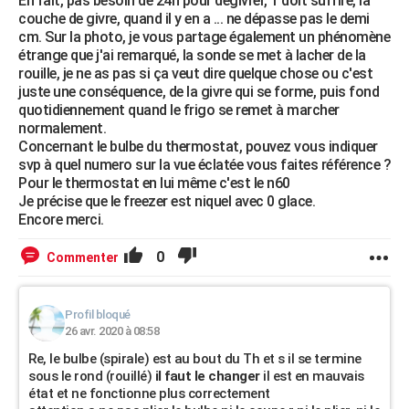
En fait, pas besoin de 24h pour dégivrer, 1 doit suffire, la
couche de givre, quand il y en a ... ne dépasse pas le demi
cm. Sur la photo, je vous partage également un phénomène
étrange que j'ai remarqué, la sonde se met à lacher de la
rouille, je ne as pas si ça veut dire quelque chose ou c'est
juste une conséquence, de la givre qui se forme, puis fond
quotidiennement quand le frigo se remet à marcher
normalement.
Concernant le bulbe du thermostat, pouvez vous indiquer
svp à quel numero sur la vue éclatée vous faites référence ?
Pour le thermostat en lui même c'est le n60
Je précise que le freezer est niquel avec 0 glace.
Encore merci.
0
Commenter
Profil bloqué
26 avr. 2020 à 08:58
Re, le bulbe (spirale) est au bout du Th et s il se termine
sous le rond (rouillé)
il faut le changer
il est en mauvais
état et ne fonctionne plus correctement