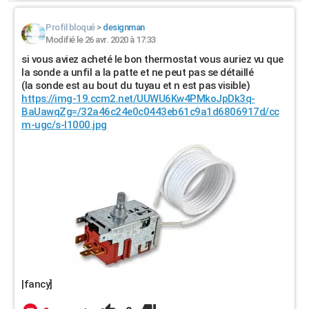
Profil bloqué
>
designman
Modifié le 26 avr. 2020 à 17:33
si vous aviez acheté le bon thermostat vous auriez vu que
la sonde a unfil a la patte et ne peut pas se détaillé
(la sonde est au bout du tuyau et n est pas visible)
https://img-19.ccm2.net/UUWU6Kw4PMkoJpDk3q-
BaUawqZg=/32a46c24e0c0443eb61c9a1d6806917d/cc
m-ugc/s-l1000.jpg
|fancy]