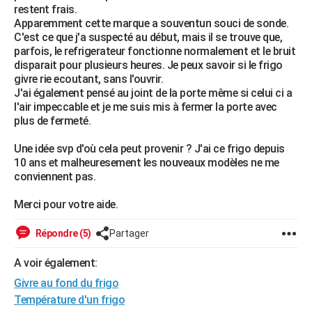
restent frais.
City break
Voyage de noces
Climat
Destinations
Voyage nature
Forum
+
PHOTO
Apparemment cette marque a souventun souci de sonde.
C'est ce que j'a suspecté au début, mais il se trouve que,
GUIDES D'ACHAT
parfois, le refrigerateur fonctionne normalement et le bruit
disparait pour plusieurs heures. Je peux savoir si le frigo
BONS PLANS
givre rie ecoutant, sans l'ouvrir.
J'ai également pensé au joint de la porte même si celui ci a
CARTE DE VOEUX
l'air impeccable et je me suis mis à fermer la porte avec
plus de fermeté.
Carte Bonne année
Carte Pâques
Carte de Noël
Carte Saint-Valentin
Carte d'anniversaire
DICTIONNAIRE
Une idée svp d'où cela peut provenir ? J'ai ce frigo depuis
Biographies
Expressions
Dictionnaire
Citations
Proverbes
PROGRAMME TV
10 ans et malheuresement les nouveaux modèles ne me
conviennent pas.
COPAINS D'AVANT
Merci pour votre aide.
Se connecter
Collèges
Universités
Service militaire
S'inscrire
Lycées
Primaires
Entreprises
Avis de recherche
AVIS DE DÉCÈS
Répondre (5)
Partager
FORUM
A voir également:
Lifestyle
Sport
Television
Cinema
Bricolage
Culture
Auto
Voyage
Givre au fond du frigo
Température d'un frigo