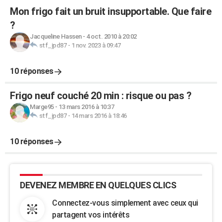
Mon frigo fait un bruit insupportable. Que faire
?
Jacqueline Hassen
-
4 oct. 2010 à 20:02
stf_jpd87
-
1 nov. 2023 à 09:47
10 réponses
Frigo neuf couché 20 min : risque ou pas ?
Marge95
-
13 mars 2016 à 10:37
stf_jpd87
-
14 mars 2016 à 18:46
10 réponses
DEVENEZ MEMBRE EN QUELQUES CLICS
Connectez-vous simplement avec ceux qui
partagent vos intérêts