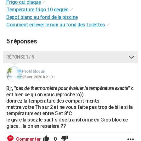
Frigo qui claque
✓
Température frigo 10 degrés
✓
Depot blanc au fond de la piscine
Comment enlever le noir au fond des toilettes
✓
5 réponses
RÉPONSE 1 / 5
Profil bloqué
25 avr. 2020 à 21:01
Bjr, "
pas de thermomètre pour évaluer la température exacte
" c
est bien ce qu on vous reproche :o))
donnez la température des compartiments
mettre votre Th sur 2 et ne vous faite pas trop de bille si la
température est entre 5 et 8°C
le givre laissez le sauf s il se transforme en Gros bloc de
glace .. la on en reparlera ??
0
Commenter